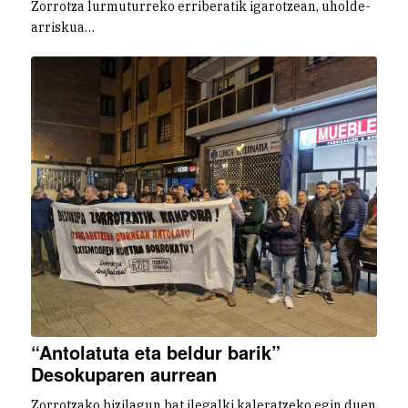
Zorrotza lurmuturreko erriberatik igarotzean, uholde-
arriskua…
“Antolatuta eta beldur barik”
Desokuparen aurrean
Zorrotzako bizilagun bat ilegalki kaleratzeko egin duen