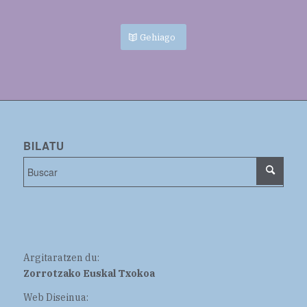
Gehiago
BILATU
Argitaratzen du:
Zorrotzako Euskal Txokoa
Web Diseinua: