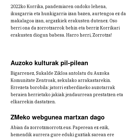
2022ko Korrika, pandemiaren ondoko lehena,
ikusgarria eta hunkigarria izan bazen, aurtengoa ez da
makalagoa izan, argazkiek erakusten dutenez. Oso
berri ona da zorrotzarrok behin eta berriz Korrikari
erakusten diogun babesa. Harro herri, Zorrotza!
Auzoko kulturak pil-pilean
Bigarrenez, Sukalde Zikloa antolatu du Auzoka
Komunitate Zentroak, sekulako arrakastarekin.
Errezeta borobila: jatorri ezberdineko auzotarrak
beraien herrietako jakiak jendaurrean prestatzen eta
elkarrekin dastatzen.
ZMeko webgunea martxan dago
Abian da zorrotzmorrotz.eus. Paperean ez ezik,
hemendik aurrera gure eduki guztiak sarean ere