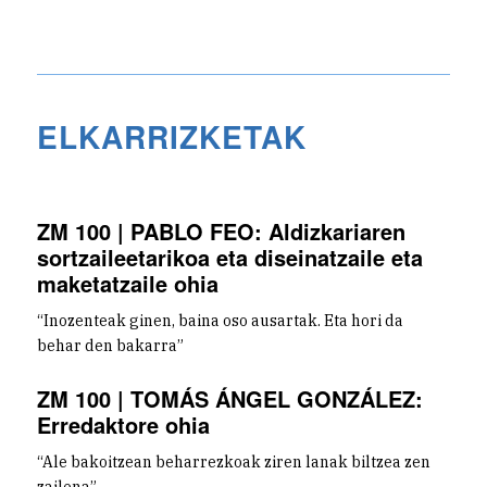
ELKARRIZKETAK
ZM 100 | PABLO FEO: Aldizkariaren
sortzaileetarikoa eta diseinatzaile eta
maketatzaile ohia
“Inozenteak ginen, baina oso ausartak. Eta hori da
behar den bakarra”
ZM 100 | TOMÁS ÁNGEL GONZÁLEZ:
Erredaktore ohia
“Ale bakoitzean beharrezkoak ziren lanak biltzea zen
zailena”