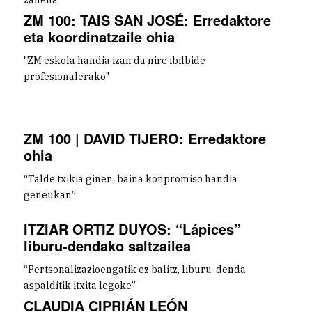
ZM 100: TAIS SAN JOSÉ: Erredaktore
eta koordinatzaile ohia
"ZM eskola handia izan da nire ibilbide
profesionalerako"
ZM 100 | DAVID TIJERO: Erredaktore
ohia
“Talde txikia ginen, baina konpromiso handia
geneukan”
ITZIAR ORTIZ DUYOS: “Lápices”
liburu-dendako saltzailea
“Pertsonalizazioengatik ez balitz, liburu-denda
aspalditik itxita legoke”
CLAUDIA CIPRIÁN LEÓN