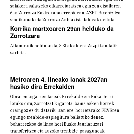
saiakera salatzeko elkarretaratzea egin zen otsailaren
6an Zorrotza Kastrexana errepidean, AZET Etxebizitza
sindikatuak eta Zorrotza Antifaxista taldeak deituta.
Korrika martxoaren 29an helduko da
Zorrotzara
Altamiratik helduko da, 8:30ak aldera Zazpi Landatik
sartuta.
Metroaren 4. lineako lanak 2027an
hasiko dira Errekalden
Obraren bigarren faseak Errekalde eta Enkarterri
lotuko ditu, Zorrotzatik igarota, baina azken horrek
oraingoz ez du datarik; izan ere, horretarako FEVEren
egungo trenbide-azpiegitura baliatuko denez,
beharrezkoa da linea hori Eusko Jaurlaritzari
transferitzea eta auzoko trenbide-pasaguneak