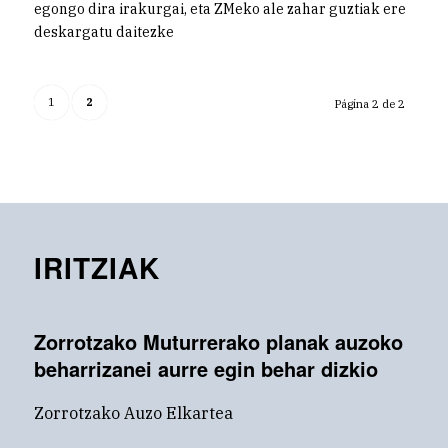
egongo dira irakurgai, eta ZMeko ale zahar guztiak ere
deskargatu daitezke
1
2
Página 2 de 2
IRITZIAK
Zorrotzako Muturrerako planak auzoko
beharrizanei aurre egin behar dizkio
Zorrotzako Auzo Elkartea