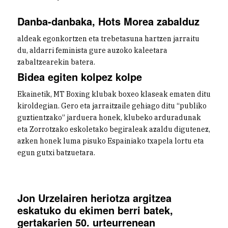
Danba-danbaka, Hots Morea zabalduz
aldeak egonkortzen eta trebetasuna hartzen jarraitu
du, aldarri feminista gure auzoko kaleetara
zabaltzearekin batera.
Bidea egiten kolpez kolpe
Ekainetik, MT Boxing klubak boxeo klaseak ematen ditu
kiroldegian. Gero eta jarraitzaile gehiago ditu “publiko
guztientzako” jarduera honek, klubeko arduradunak
eta Zorrotzako eskoletako begiraleak azaldu digutenez,
azken honek luma pisuko Espainiako txapela lortu eta
egun gutxi batzuetara.
Jon Urzelairen heriotza argitzea
eskatuko du ekimen berri batek,
gertakarien 50. urteurrenean