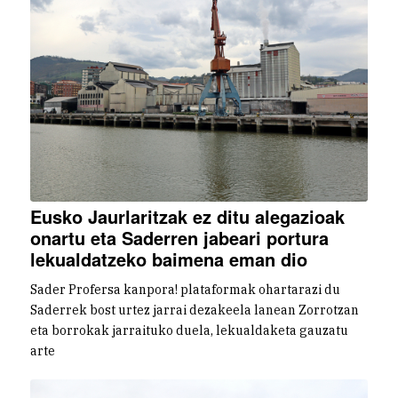
Eusko Jaurlaritzak ez ditu alegazioak
onartu eta Saderren jabeari portura
lekualdatzeko baimena eman dio
Sader Profersa kanpora! plataformak ohartarazi du
Saderrek bost urtez jarrai dezakeela lanean Zorrotzan
eta borrokak jarraituko duela, lekualdaketa gauzatu
arte