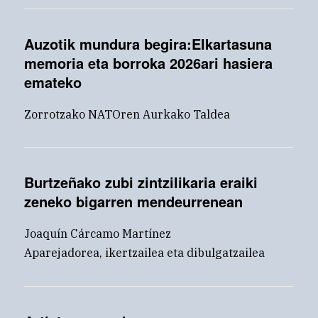
Auzotik mundura begira:Elkartasuna
memoria eta borroka 2026ari hasiera
emateko
Zorrotzako NATOren Aurkako Taldea
Burtzeñako zubi zintzilikaria eraiki
zeneko bigarren mendeurrenean
Joaquín Cárcamo Martínez
Aparejadorea, ikertzailea eta dibulgatzailea