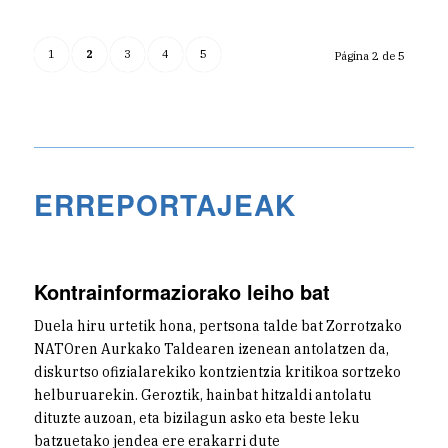
1
2
3
4
5
Página 2 de 5
ERREPORTAJEAK
Kontrainformaziorako leiho bat
Duela hiru urtetik hona, pertsona talde bat Zorrotzako
NATOren Aurkako Taldearen izenean antolatzen da,
diskurtso ofizialarekiko kontzientzia kritikoa sortzeko
helburuarekin. Geroztik, hainbat hitzaldi antolatu
dituzte auzoan, eta bizilagun asko eta beste leku
batzuetako jendea ere erakarri dute