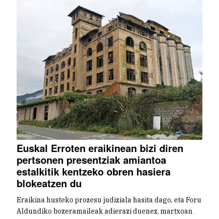
Euskal Erroten eraikinean bizi diren
pertsonen presentziak amiantoa
estalkitik kentzeko obren hasiera
blokeatzen du
Eraikina husteko prozesu judiziala hasita dago, eta Foru
Aldundiko bozeramaileak adierazi duenez, martxoan