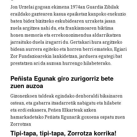
Jon Urzelai gogoan ekimena 1974an Guardia Zibilak
eraildako gaztearen kasua epaiketaz kanpoko exekuzio
baten bidez bizitzeko eskubidearen urraketa jasan
zuela argitzea nahi du, eta frankismoaren biktima
honen memoria eta errekonozimendua aldarrikatzen
jarraituko duela iragarri du. Gertakari hura argitzeko
bidean aurrera egiteko eta horren berri emateko, Egiari
Zor Fundazioarekin lankidetzan, jarduera egutegi bat
prestatzen ari da auzoan hurrengo hilabeterako.
Peñista Egunak giro zurigorriz bete
zuen auzoa
Gizonezkoen taldeak egindako denboraldi bikainaren
ostean, eta gabarra itsadarretik nabigatu eta hilabete
eta erdi eskasera, Peñen Elkarteak azken
hamarkadetako Peñista Egunarik goxoena ospatu zuen
Zorrotzan
Tipi-tapa, tipi-tapa, Zorrotza korrika!