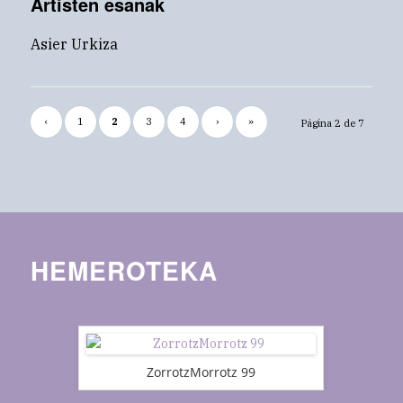
Artisten esanak
Asier Urkiza
‹
1
2
3
4
›
»
Página 2 de 7
HEMEROTEKA
ZorrotzMorrotz 99