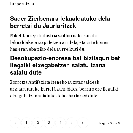
lurperatzea.
Sader Zierbenara lekualdatuko dela
berretsi du Jaurlaritzak
Mikel Jauregi Industria sailburuak esan du
lekualdaketa izapidetzen ari dela, eta urte honen
hasieran ebatziko dela aurreikusi du.
Desokupazio-enpresa bat bizilagun bat
ilegalki etxegabetzen saiatu izana
salatu dute
Zorrotza Antifaxista izeneko auzotar taldeak
argitaratutako kartel baten bidez, berriro ere ilegalki
etxegabetzen saiatuko dela ohartarazi dute
‹
1
2
3
4
›
»
Página 2 de 9