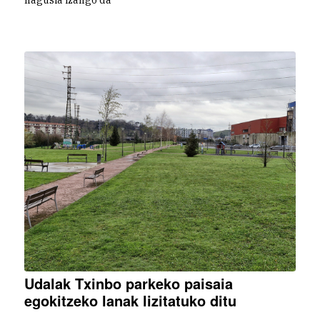
nagusia izango da
Udalak Txinbo parkeko paisaia
egokitzeko lanak lizitatuko ditu