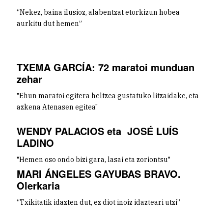
“Nekez, baina ilusioz, alabentzat etorkizun hobea
aurkitu dut hemen”
TXEMA GARCÍA: 72 maratoi munduan
zehar
"Ehun maratoi egitera heltzea gustatuko litzaidake, eta
azkena Atenasen egitea"
WENDY PALACIOS eta JOSÉ LUÍS
LADINO
"Hemen oso ondo bizi gara, lasai eta zoriontsu"
MARI ÁNGELES GAYUBAS BRAVO.
Olerkaria
“Txikitatik idazten dut, ez diot inoiz idazteari utzi”