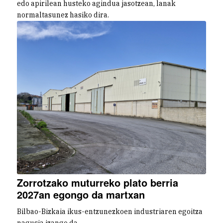
edo apirilean husteko agindua jasotzean, lanak
normaltasunez hasiko dira.
Zorrotzako muturreko plato berria
2027an egongo da martxan
Bilbao-Bizkaia ikus-entzunezkoen industriaren egoitza