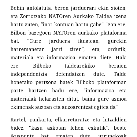
Behin antolatuta, beren jarduerari ekin zioten,
eta Zorrotzako NATOren Aurkako Taldea izena
hartu zuten, “inor kontuan hartu gabe”. Izan ere,
Bilbon bazegoen NATOren aurkako plataforma
bat. “Gure jarduera ikustean, gurekin
harremanetan jarri ziren”, eta, ordutik,
materiala eta informazioa ematen diete. Hala
ere, Bilboko taldearekiko beraien
independentzia defendatzen dute. Talde
honetako pertsona batek Bilboko plataforman
parte hartzen badu ere, “informazioa eta
materialak helarazten ditut, baina gure asmoa
ekimenak auzoan eta auzoarentzat egitea da”.
Kartel, pankarta, elkarretaratze eta hitzaldien
bidez, “kasu askotan lehen eskutik”, beste
ikuspuntu bat ematen dute, urrunekoak