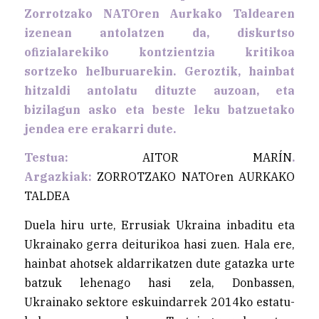
Zorrotzako NATOren Aurkako Taldearen
izenean antolatzen da, diskurtso
ofizialarekiko kontzientzia kritikoa
sortzeko helburuarekin. Geroztik, hainbat
hitzaldi antolatu dituzte auzoan, eta
bizilagun asko eta beste leku batzuetako
jendea ere erakarri dute
.
Testua:
AITOR MARÍN
.
Argazkiak:
ZORROTZAKO NATOren AURKAKO
TALDEA
Duela hiru urte, Errusiak Ukraina inbaditu eta
Ukrainako gerra deiturikoa hasi zuen. Hala ere,
hainbat ahotsek aldarrikatzen dute gatazka urte
batzuk lehenago hasi zela, Donbassen,
Ukrainako sektore eskuindarrek 2014ko estatu-