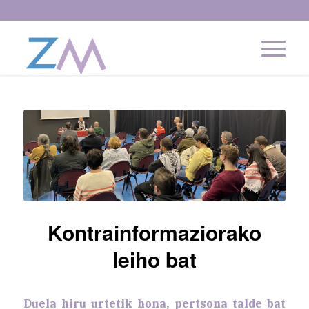
Kontrainformaziorako
leiho bat
Duela hiru urtetik hona, pertsona talde bat