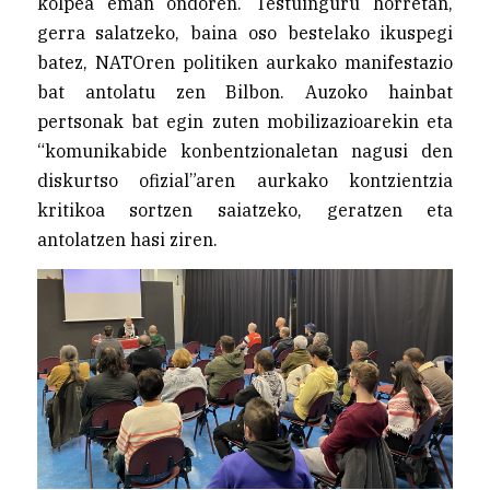
kolpea eman ondoren. Testuinguru horretan,
gerra salatzeko, baina oso bestelako ikuspegi
batez, NATOren politiken aurkako manifestazio
bat antolatu zen Bilbon. Auzoko hainbat
pertsonak bat egin zuten mobilizazioarekin eta
“komunikabide konbentzionaletan nagusi den
diskurtso ofizial”aren aurkako kontzientzia
kritikoa sortzen saiatzeko, geratzen eta
antolatzen hasi ziren.