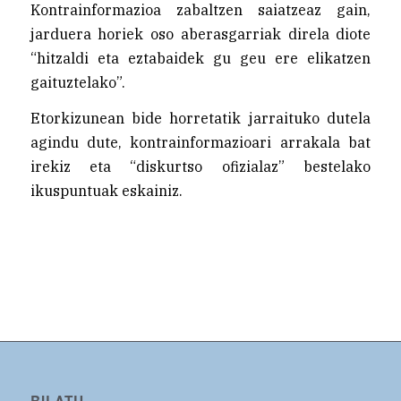
Kontrainformazioa zabaltzen saiatzeaz gain,
jarduera horiek oso aberasgarriak direla diote
“hitzaldi eta eztabaidek gu geu ere elikatzen
gaituztelako”.
Etorkizunean bide horretatik jarraituko dutela
agindu dute, kontrainformazioari arrakala bat
irekiz eta “diskurtso ofizialaz” bestelako
ikuspuntuak eskainiz.