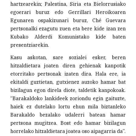
hartzearekin; Palestina, Siria eta Bielorrusiako
egoerari buruz edo Gerrillari Heroikoaren
Egunaren ospakizunari buruz, Ché Guevara
pertsonalki ezagutu zuen eta bere kide izan zen
Kubako Alderdi Komunistako kide baten
presentziarekin.
Kasu askotan, sare sozialei esker, beren
hitzaldietara joaten diren gehienak kanpotik
etorritako pertsonak izaten dira. Hala ere, ia
ekitaldi guztietan, gutxienez auzoko hamar bat
bizilagun egon direla diote, taldetik kanpokoak.
“Barakaldoko lankideek zoriondu egin gaituzte,
haiek ez dutelako lortu ehun mila biztanleko
Barakaldo bezalako udalerri batean hamar
pertsona mugitzea. Bost edo hamar bizilagun
horrelako hitzaldietara joatea oso aipagarria da”.