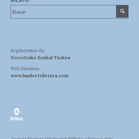
BILATU
Argitaratzen du:
Zorrotzako Euskal Txokoa
Web Diseinua:
www.landertelletxea.com
Zorrotz Morrotz aldizkariak Bilboko udalaren diru-