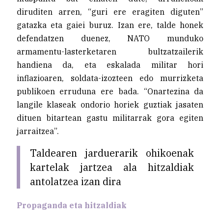
diruditen arren, “guri ere eragiten diguten”
gatazka eta gaiei buruz. Izan ere, talde honek
defendatzen duenez, NATO munduko
armamentu-lasterketaren bultzatzailerik
handiena da, eta eskalada militar hori
inflazioaren, soldata-izozteen edo murrizketa
publikoen erruduna ere bada. “Onartezina da
langile klaseak ondorio horiek guztiak jasaten
dituen bitartean gastu militarrak gora egiten
jarraitzea”.
Taldearen jarduerarik ohikoenak
kartelak jartzea ala hitzaldiak
antolatzea izan dira
Propaganda eta hitzaldiak