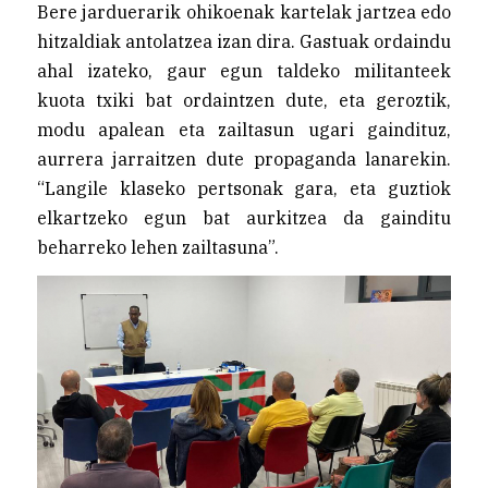
Bere jarduerarik ohikoenak kartelak jartzea edo
hitzaldiak antolatzea izan dira. Gastuak ordaindu
ahal izateko, gaur egun taldeko militanteek
kuota txiki bat ordaintzen dute, eta geroztik,
modu apalean eta zailtasun ugari gaindituz,
aurrera jarraitzen dute propaganda lanarekin.
“Langile klaseko pertsonak gara, eta guztiok
elkartzeko egun bat aurkitzea da gainditu
beharreko lehen zailtasuna”.