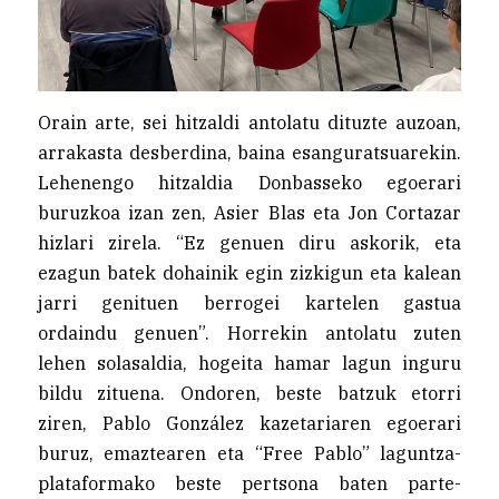
Orain arte, sei hitzaldi antolatu dituzte auzoan,
arrakasta desberdina, baina esanguratsuarekin.
Lehenengo hitzaldia Donbasseko egoerari
buruzkoa izan zen, Asier Blas eta Jon Cortazar
hizlari zirela. “Ez genuen diru askorik, eta
ezagun batek dohainik egin zizkigun eta kalean
jarri genituen berrogei kartelen gastua
ordaindu genuen”. Horrekin antolatu zuten
lehen solasaldia, hogeita hamar lagun inguru
bildu zituena. Ondoren, beste batzuk etorri
ziren, Pablo González kazetariaren egoerari
buruz, emaztearen eta “Free Pablo” laguntza-
plataformako beste pertsona baten parte-