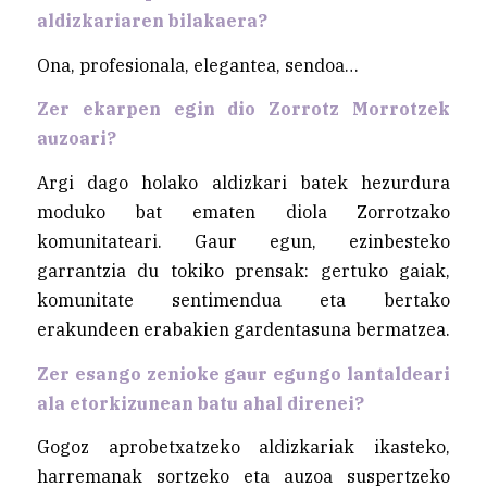
aldizkariaren bilakaera?
Ona, profesionala, elegantea, sendoa…
Zer ekarpen egin dio Zorrotz Morrotzek
auzoari?
Argi dago holako aldizkari batek hezurdura
moduko bat ematen diola Zorrotzako
komunitateari. Gaur egun, ezinbesteko
garrantzia du tokiko prensak: gertuko gaiak,
komunitate sentimendua eta bertako
erakundeen erabakien gardentasuna bermatzea.
Zer esango zenioke gaur egungo lantaldeari
ala etorkizunean batu ahal direnei?
Gogoz aprobetxatzeko aldizkariak ikasteko,
harremanak sortzeko eta auzoa suspertzeko