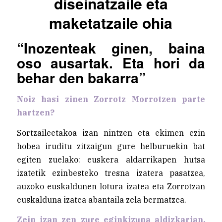
diseinatzaile eta
maketatzaile ohia
“Inozenteak ginen, baina
oso ausartak. Eta hori da
behar den bakarra”
Noiz hasi zinen Zorrotz Morrotzen parte
hartzen?
Sortzaileetakoa izan nintzen eta ekimen ezin
hobea iruditu zitzaigun gure helburuekin bat
egiten zuelako: euskera aldarrikapen hutsa
izatetik ezinbesteko tresna izatera pasatzea,
auzoko euskaldunen lotura izatea eta Zorrotzan
euskalduna izatea abantaila zela bermatzea.
Zein izan zen zure eginkizuna aldizkarian,