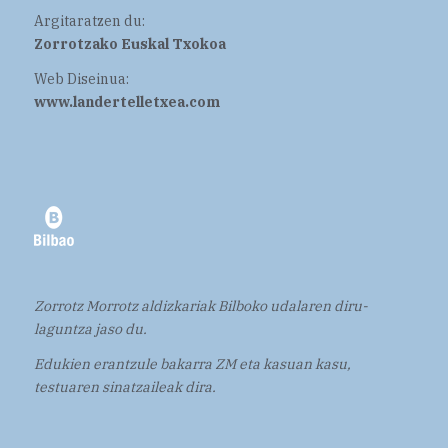
Argitaratzen du:
Zorrotzako Euskal Txokoa
Web Diseinua:
www.landertelletxea.com
Zorrotz Morrotz aldizkariak Bilboko udalaren diru-
laguntza jaso du.
Edukien erantzule bakarra ZM eta kasuan kasu,
testuaren sinatzaileak dira.