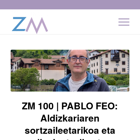
ZM 100 | PABLO FEO:
Aldizkariaren
sortzaileetarikoa eta