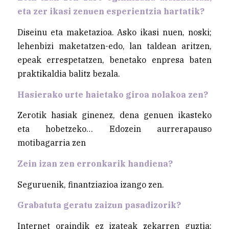
eta zer ikasi zenuen esperientzia hartatik?
Diseinu eta maketazioa. Asko ikasi nuen, noski;
lehenbizi maketatzen-edo, lan taldean aritzen,
epeak errespetatzen, benetako enpresa baten
praktikaldia balitz bezala.
Hasierako urte haietako giroa nolakoa zen?
Zerotik hasiak ginenez, dena genuen ikasteko
eta hobetzeko… Edozein aurrerapauso
motibagarria zen
Zein izan zen erronkarik handiena?
Seguruenik, finantziazioa izango zen.
Grabatuta geratu zaizun pasadizorik?
Internet oraindik ez izateak zekarren guztia: