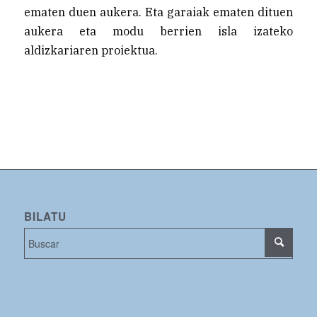
ematen duen aukera. Eta garaiak ematen dituen
aukera eta modu berrien isla izateko
aldizkariaren proiektua.
BILATU