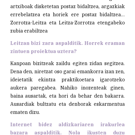
artxiboak disketetan postaz bidaltzea, argazkiak
errebelatzea eta horiek ere postaz bidaltzea…
Zorrotza-Leitza eta Leitza-Zorrotza etengabeko
zubia erabiltzea
Leitzan bizi zara aspalditik. Horrek eraman
zintuen proiektua uztera?
Kanpoan bizitzeak zaildu egiten zidan segitzea.
Dena den, niretzat oso garai emankorra izan zen,
ideietatik ekintza praktikoetara igarotzeko
aukera paregabea. Nahiko inozenteak ginen,
baina ausartak, eta hori da behar den bakarra.
Ausardiak bultzatu eta denborak eskarmentua
ematen dizu.
Internet bidez aldizkariaren irakurlea
bazara aspalditik. Nola ikusten duzu