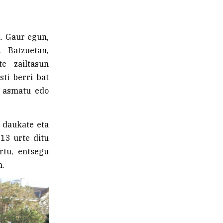
n. Gaur egun,
. Batzuetan,
e zailtasun
ti berri bat
r asmatu edo
a daukate eta
13 urte ditu
rtu, entsegu
n.