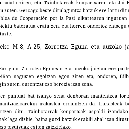
n saiatu ziren, eta Txinbotarrak konpartsaren eta Jai 
tu zuten. Geroago beste dirulaguntza batzuk ere lortu ditu
lea de Cooperación por la Paz) elkartearen inguruan
iektu bateratua eratu zen, eta horren ondorioz entsegu
tuzte.
eko M-8, A-25, Zorrotza Eguna eta auzoko ja
8az gain, Zorrotza Egunean eta auzoko jaietan ere parte
M8an nagusien egoitzan egon ziren eta, ondoren, Bil
in zuten, eurentzat oso berezia izan zena.
iler puntual bat izango zena denboran mantentzea lortz
inantziazioarekin irakaslea ordaintzen da. Irakasleak 
rtzen ditu. Txinbotarrak konpartsak aspaldi izandak
ak laga dizkie, baina gutxi batzuk erabili ahal izan dituzt
oso pisutsuak egiten zaizkielako.