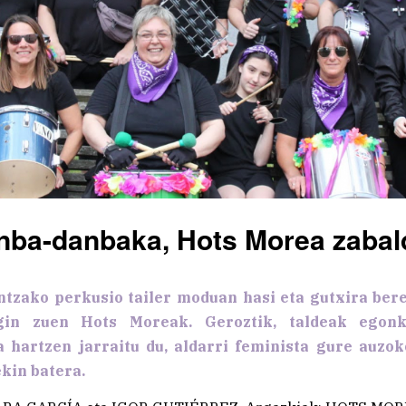
nba-danbaka, Hots Morea zabal
zako perkusio tailer moduan hasi eta gutxira ber
egin zuen Hots Moreak. Geroztik, taldeak egonk
a hartzen jarraitu du, aldarri feminista gure auzok
kin batera.