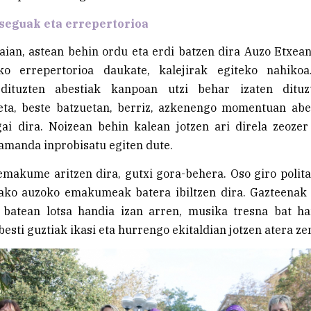
tseguak eta errepertorioa
ian, astean behin ordu eta erdi batzen dira Auzo Etxea
ko errepertorioa daukate, kalejirak egiteko nahikoa
 dituzten abestiak kanpoan utzi behar izaten dituzt
 eta, beste batzuetan, berriz, azkenengo momentuan abes
gai dira. Noizean behin kalean jotzen ari direla zeoze
amanda inprobisatu egiten dute.
makume aritzen dira, gutxi gora-behera. Oso giro polit
tako auzoko emakumeak batera ibiltzen dira. Gazteenak 
a batean lotsa handia izan arren, musika tresna bat ha
esti guztiak ikasi eta hurrengo ekitaldian jotzen atera ze