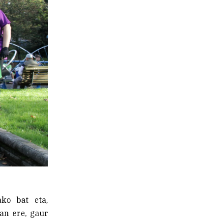
ko bat eta,
zan ere, gaur