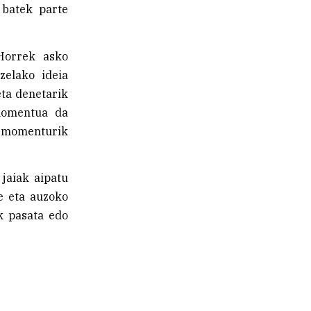
 batek parte
Horrek asko
zelako ideia
eta denetarik
 momentua da
e momenturik
jaiak aipatu
e eta auzoko
k pasata edo