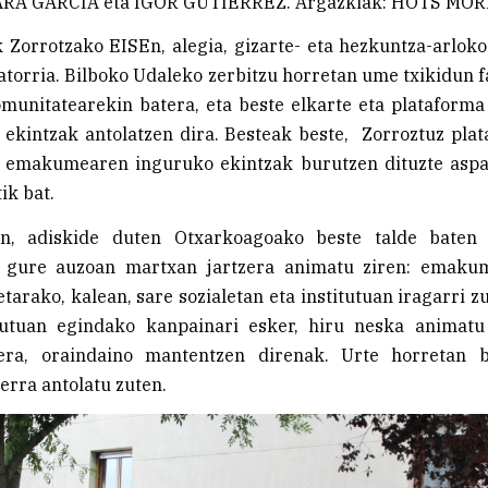
NARA GARCÍA eta IGOR GUTIÉRREZ. Argazkiak: HOTS MO
Zorrotzako EISEn, alegia, gizarte- eta hezkuntza-arlok
jatorria. Bilboko Udaleko zerbitzu horretan ume txikidun f
munitatearekin batera, eta beste elkarte eta plataform
 ekintzak antolatzen dira. Besteak beste, Zorroztuz pl
, emakumearen inguruko ekintzak burutzen dituzte aspal
ik bat.
n, adiskide duten Otxarkoagoako beste talde baten 
 gure auzoan martxan jartzera animatu ziren: emaku
etarako, kalean, sare sozialetan eta institutuan iragarri z
itutuan egindako kanpainari esker, hiru neska animatu
era, oraindaino mantentzen direnak. Urte horretan b
lerra antolatu zuten.