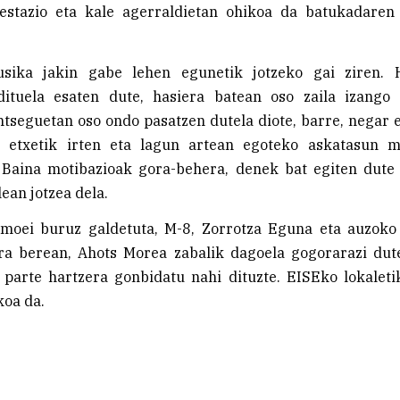
estazio eta kale agerraldietan ohikoa da batukadaren
usika jakin gabe lehen egunetik jotzeko gai ziren. 
ituela esaten dute, hasiera batean oso zaila izango 
ntseguetan oso ondo pasatzen dutela diote, barre, negar 
, etxetik irten eta lagun artean egoteko askatasun
. Baina motibazioak gora-behera, denek bat egiten dut
ean jotzea dela.
moei buruz galdetuta, M-8, Zorrotza Eguna eta auzoko 
Era berean, Ahots Morea zabalik dagoela gogorarazi dut
arte hartzera gonbidatu nahi dituzte. EISEko lokaleti
koa da.