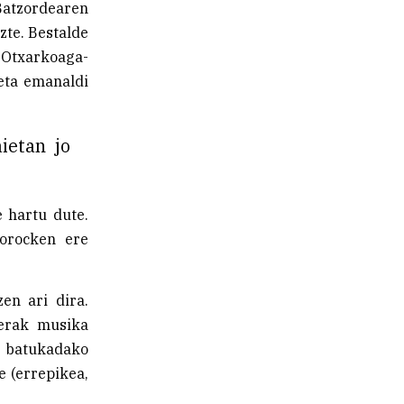
Batzordearen
zte. Bestalde
 Otxarkoaga-
 eta emanaldi
ietan jo
 hartu dute.
borocken ere
en ari dira.
berak musika
o batukadako
e (errepikea,