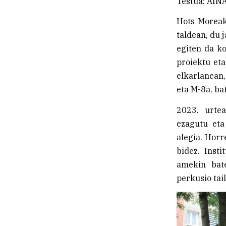
Testua: AI
Hots Moreak 
taldean, du 
egiten da ko
proiektu eta
elkarlanean
eta M-8a, bat
2023. urtea
ezagutu eta
alegia. Horr
bidez. Inst
amekin bat
perkusio tai