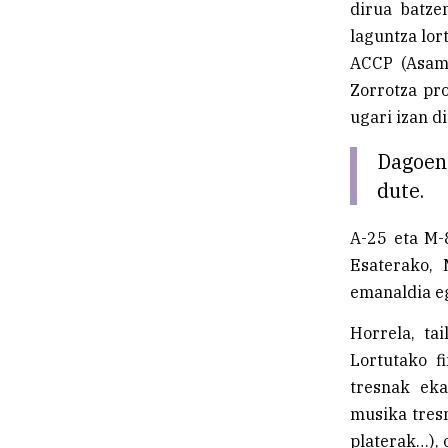
dirua batze
laguntza lor
ACCP (Asamb
Zorrotza pro
ugari izan di
Dagoen
dute.
A-25 eta M-
Esaterako, 
emanaldia eg
Horrela, ta
Lortutako f
tresnak eka
musika tresn
platerak…), 