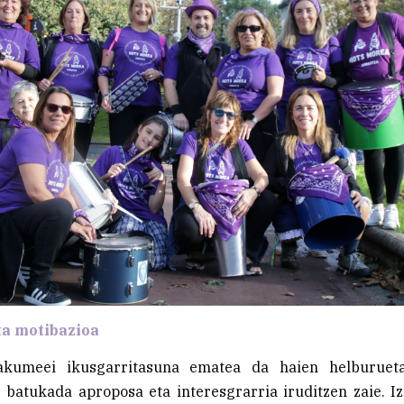
ta motibazioa
kumeei ikusgarritasuna ematea da haien helburueta
 batukada aproposa eta interesgrarria iruditzen zaie. I