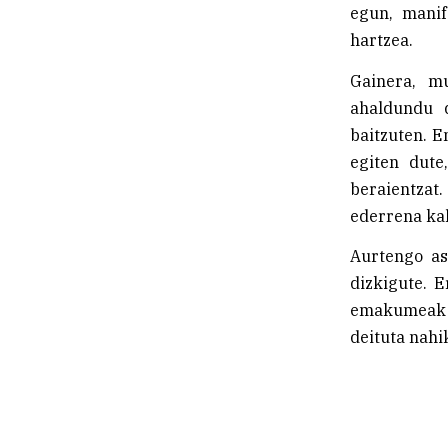
egun, manif
hartzea.
Gainera, m
ahaldundu d
baitzuten. E
egiten dute
beraientzat
ederrena kal
Aurtengo as
dizkigute. 
emakumeak p
deituta nahi