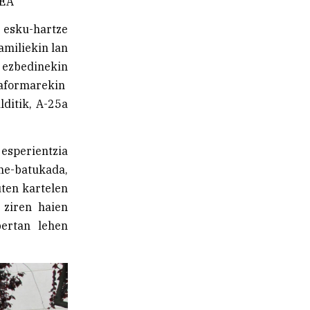
REA
o esku-hartze
amiliekin lan
a ezbedinekin
ataformarekin
ditik, A-25a
esperientzia
me-batukada,
uten kartelen
 ziren haien
ertan lehen