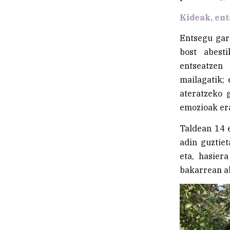
Kideak, en
Entsegu gara
bost abesti
entseatzen
mailagatik;
ateratzeko 
emozioak er
Taldean 14 e
adin guztie
eta, hasier
bakarrean ab