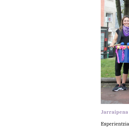
Jarraipena 
Esperientzia