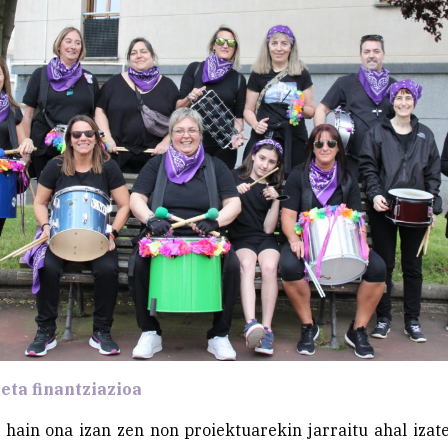
eta finantziazioa
 hain ona izan zen non proiektuarekin jarraitu ahal iza