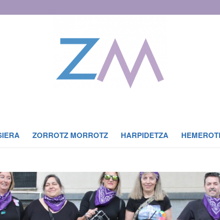
SIERA
ZORROTZ MORROTZ
HARPIDETZA
HEMEROT