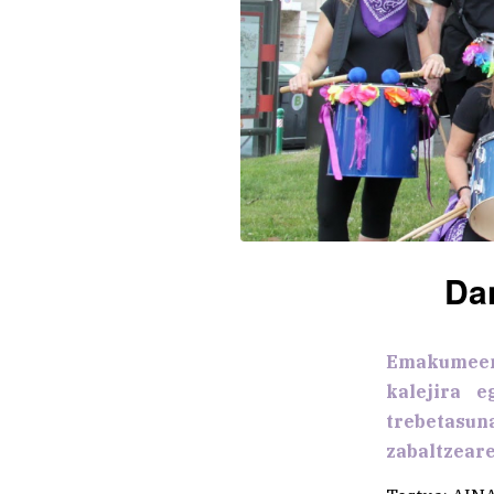
Da
Emakumeent
kalejira 
trebetasun
zabaltzeare