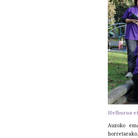
Helburua e
Auzoko ema
horretarako,