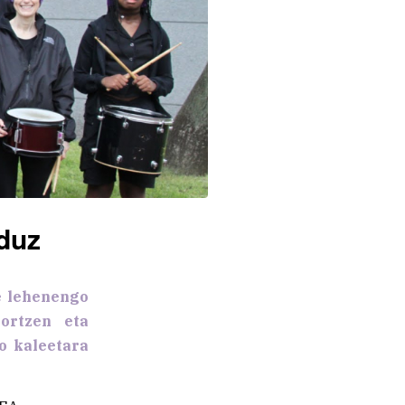
duz
e lehenengo
ortzen eta
o kaleetara