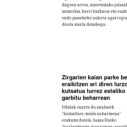
dagoen arren, umeentzako jolasa
antzerkia, herri bazkaria eta eus
ondo pasatzeko aukera ugari ego
direla ziurta dezakegu.
Zirgarien kaian parke be
eraikitzen ari diren lurz
kutsatua lurrez estaliko
garbitu beharrean
Udalak onartu du analisiek
“kutsadura-maila nabarmena”
erakutsi dutela, baina Eusko
Jaurlaritzaren ingurumen-araud