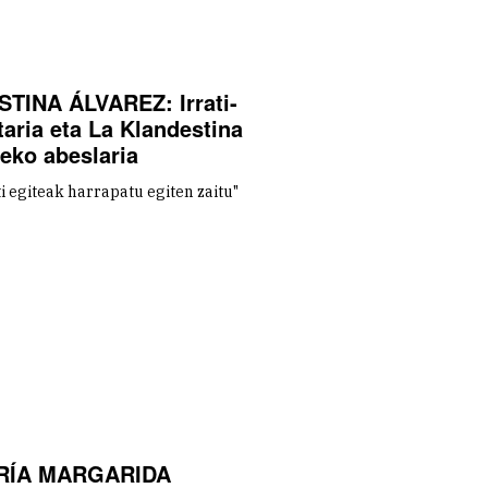
STINA ÁLVAREZ: Irrati-
taria eta La Klandestina
deko abeslaria
ti egiteak harrapatu egiten zaitu"
RÍA MARGARIDA