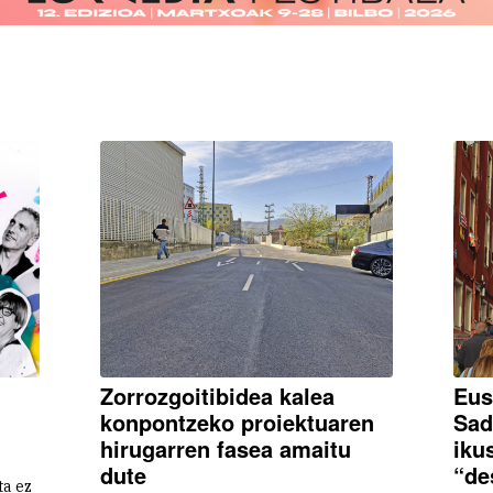
Zorrozgoitibidea kalea
Eus
konpontzeko proiektuaren
Sad
hirugarren fasea amaitu
iku
dute
“de
ta ez