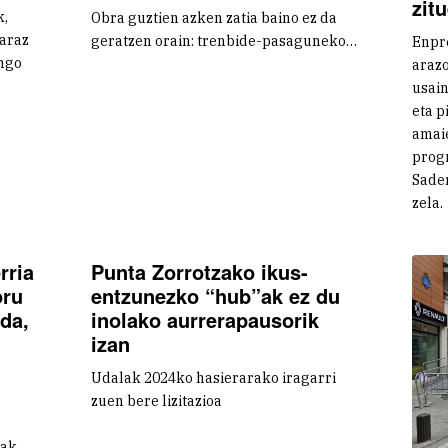
zit
k,
Obra guztien azken zatia baino ez da
karaz
geratzen orain: trenbide-pasaguneko…
Enpre
ngo
arazo
usain
eta p
amai
progr
Sade
zela.
rria
Punta Zorrotzako ikus-
oru
entzunezko “hub”ak ez du
 da,
inolako aurrerapausorik
izan
Udalak 2024ko hasierarako iragarri
zuen bere lizitazioa
iak