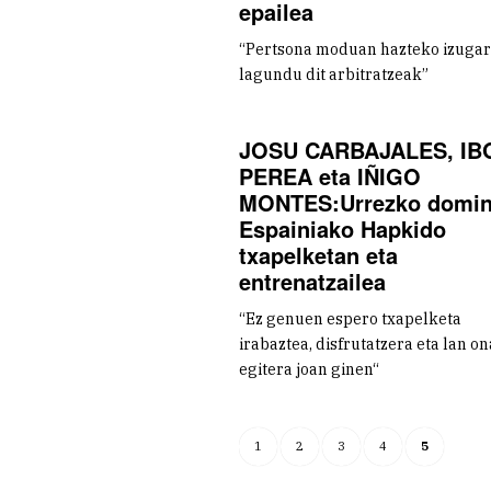
epailea
“Pertsona moduan hazteko izugar
lagundu dit arbitratzeak”
JOSU CARBAJALES, IB
PEREA eta IÑIGO
MONTES:Urrezko domi
Espainiako Hapkido
txapelketan eta
entrenatzailea
“Ez genuen espero txapelketa
irabaztea, disfrutatzera eta lan on
egitera joan ginen“
1
2
3
4
5