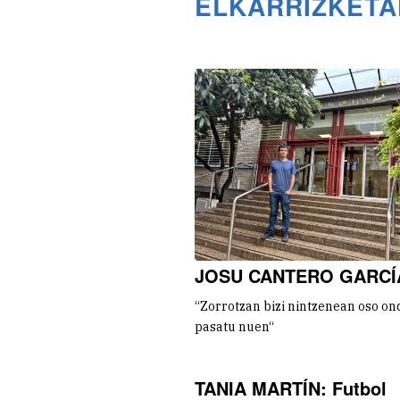
ELKARRIZKETA
JOSU CANTERO GARCÍ
“Zorrotzan bizi nintzenean oso on
pasatu nuen“
TANIA MARTÍN: Futbol