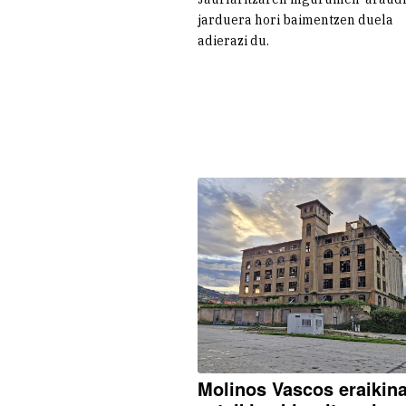
jarduera hori baimentzen duela
adierazi du.
Molinos Vascos eraikin