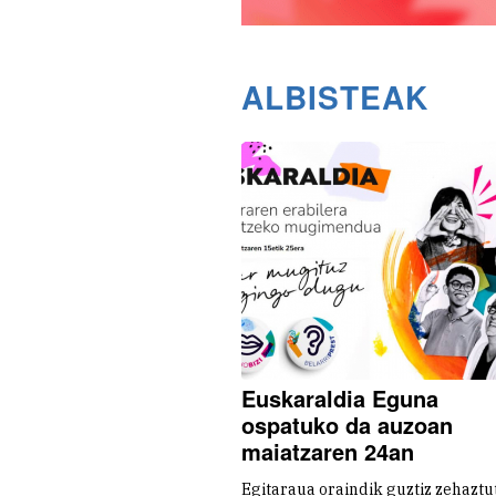
ALBISTEAK
Euskaraldia Eguna
ospatuko da auzoan
maiatzaren 24an
Egitaraua oraindik guztiz zehaztu