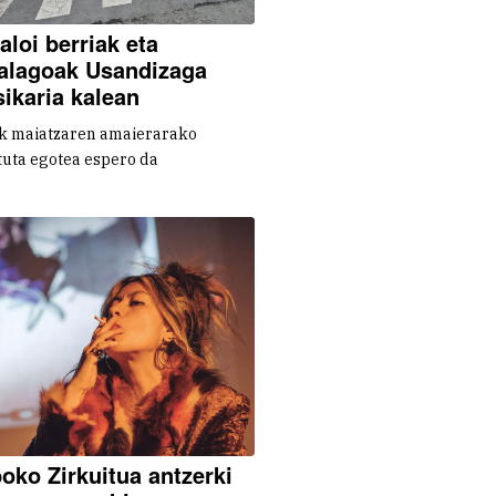
aloi berriak eta
alagoak Usandizaga
ikaria kalean
k maiatzaren amaierarako
uta egotea espero da
boko Zirkuitua antzerki