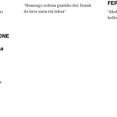
FE
“Hemengo ordena gustuko dut. Denak
du bere unea eta lekua”
ri
“Ahal
helbu
ONE
na
a