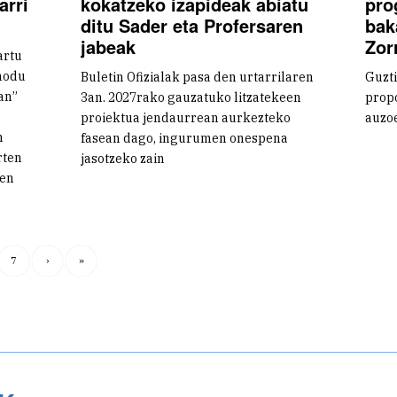
arri
kokatzeko izapideak abiatu
pro
ditu Sader eta Profersaren
bak
jabeak
Zor
artu
modu
Buletin Ofizialak pasa den urtarrilaren
Guzti
an”
3an. 2027rako gauzatuko litzatekeen
propo
proiektua jendaurrean aurkezteko
auzo
n
fasean dago, ingurumen onespena
rten
jasotzeko zain
ten
7
›
»