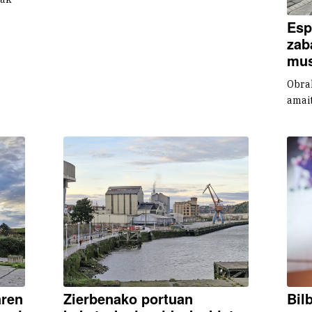
Esp
zab
mus
Obra
amait
aren
Zierbenako portuan
Bil