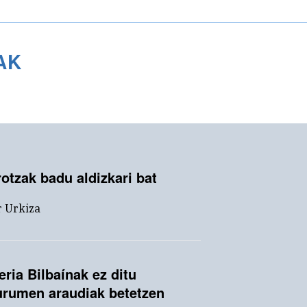
AK
rotzak badu aldizkari bat
r Urkiza
eria Bilbaínak ez ditu
urumen araudiak betetzen