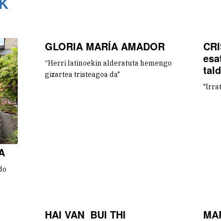
K
GLORIA MARÍA AMADOR
CRI
esa
“Herri latinoekin alderatuta hemengo
tal
gizartea tristeagoa da"
"Irra
A
do
HAI VAN BUI THI
MA