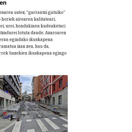
uen
saren ustez, “garrantzi gutxiko”
 horiek airearen kalitateari,
ei, urei, hondakinen kudeaketari
itzadurei lotuta daude. Azaroaren
eran egindako ikuskapena
amatua izan zen, hau da,
rrek bazekien ikuskapena egingo