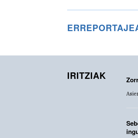
ERREPORTAJE
IRITZIAK
Zor
Asie
Seb
ing