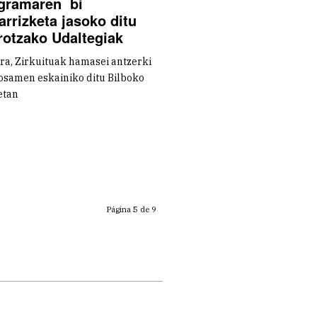
gramaren bi
arrizketa jasoko ditu
rotzako Udaltegiak
ra, Zirkuituak hamasei antzerki
samen eskainiko ditu Bilboko
etan
Página 5 de 9