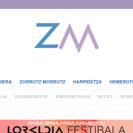
SIERA
ZORROTZ MORROTZ
HARPIDETZA
HEMEROT
EAK
ELKARRIZKETAK
ERREPORTAJEAK
IRITZIA
HEME