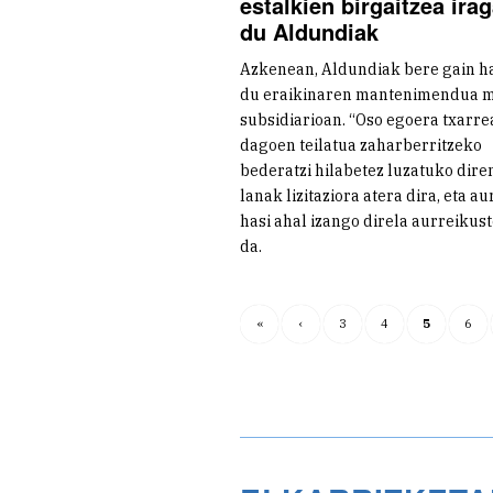
estalkien birgaitzea irag
du Aldundiak
Azkenean, Aldundiak bere gain h
du eraikinaren mantenimendua 
subsidiarioan. “Oso egoera txarre
dagoen teilatua zaharberritzeko
bederatzi hilabetez luzatuko dire
lanak lizitaziora atera dira, eta au
hasi ahal izango direla aurreikus
da.
«
‹
3
4
5
6