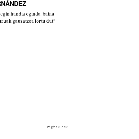
RNÁNDEZ
egin handia eginda, baina
ruak gauzatzea lortu dut”
Página 5 de 5