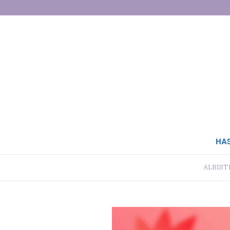
HA
ALBIST