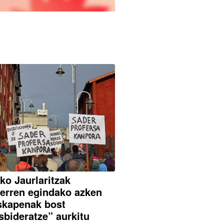
ko Jaurlaritzak
erren egindako azken
skapenak bost
sbideratze” aurkitu