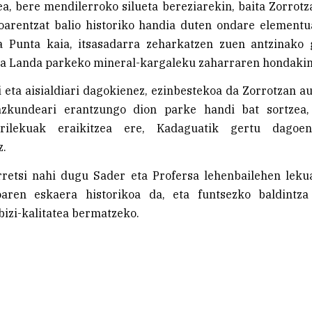
a, bere mendilerroko silueta bereziarekin, baita Zorrotz
zoarentzat balio historiko handia duten ondare elementu
a Punta kaia, itsasadarra zeharkatzen zuen antzinako 
ta Landa parkeko mineral-kargaleku zaharraren hondakin
eta aisialdiari dagokienez, ezinbestekoa da Zorrotzan a
azkundeari erantzungo dion parke handi bat sortzea, 
rilekuak eraikitzea ere, Kadaguatik gertu dagoe
z.
rretsi nahi dugu Sader eta Profersa lehenbailehen leku
oaren eskaera historikoa da, eta funtsezko baldintza
bizi-kalitatea bermatzeko.