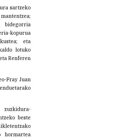
ura sartzeko
 mantentzea;
; bidegorria
eria-kopurua
kustea; eta
kaldo lotuko
 eta Renferen
eo-Fray Juan
menduetarako
 zuzkidura-
ntzeko beste
zikletentzako
o hormartea