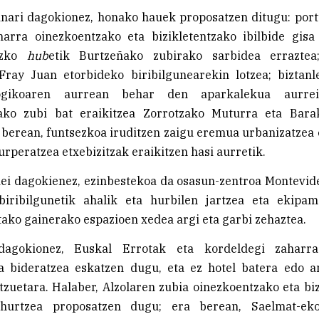
nari dagokionez, honako hauek proposatzen ditugu: port
harra oinezkoentzako eta bizikletentzako ibilbide gisa
ezko
hub
etik Burtzeñako zubirako sarbidea erraztea
Fray Juan etorbideko biribilgunearekin lotzea; biztanl
ogikoaren aurrean behar den aparkalekua aurrei
ako zubi bat eraikitzea Zorrotzako Muturra eta Bara
 berean, funtsezkoa iruditzen zaigu eremua urbanizatzea
urperatzea etxebizitzak eraikitzen hasi aurretik.
i dagokienez, ezinbestekoa da osasun-zentroa Montevid
biribilgunetik ahalik eta hurbilen jartzea eta ekipa
ako gainerako espazioen xedea argi eta garbi zehaztea.
dagokionez, Euskal Errotak eta kordeldegi zaharra
ra bideratzea eskatzen dugu, eta ez hotel batera edo a
tzuetara. Halaber, Alzolaren zubia oinezkoentzako eta bi
ihurtzea proposatzen dugu; era berean, Saelmat-ek