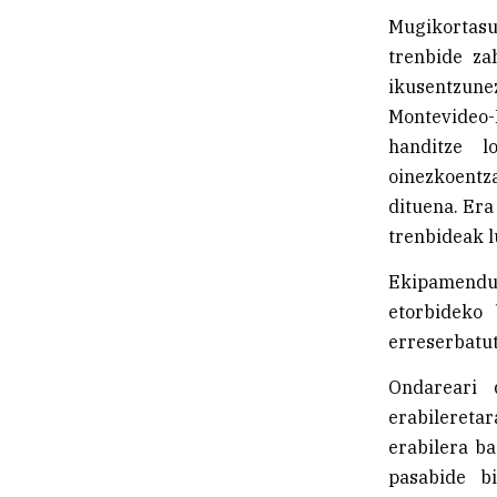
Mugikortasu
trenbide za
ikusentzun
Montevideo-
handitze l
oinezkoentz
dituena. Era
trenbideak l
Ekipamendue
etorbideko 
erreserbatut
Ondareari 
erabilereta
erabilera ba
pasabide b