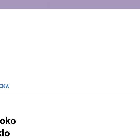
EKA
zoko
kio