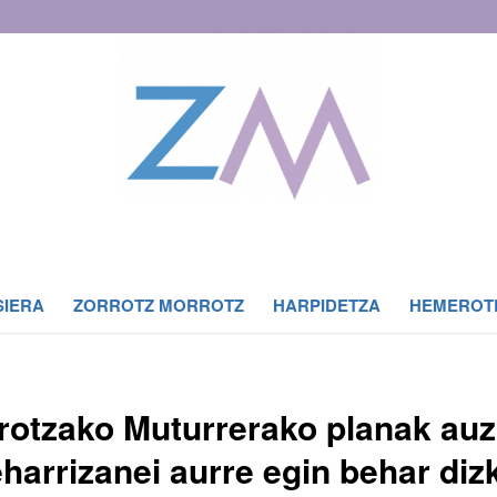
SIERA
ZORROTZ MORROTZ
HARPIDETZA
HEMEROT
rotzako Muturrerako planak au
harrizanei aurre egin behar diz