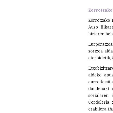
Zorrotzako
Zorrotzako 
Auzo Elkart
hiriaren beh
Lurperatzea
sortzea ald
etorbidetik,
Etxebizitzar
aldeko apus
aurreikusita
daudenak) e
sozialaren 
Cordeleria 
erabilera
Hu