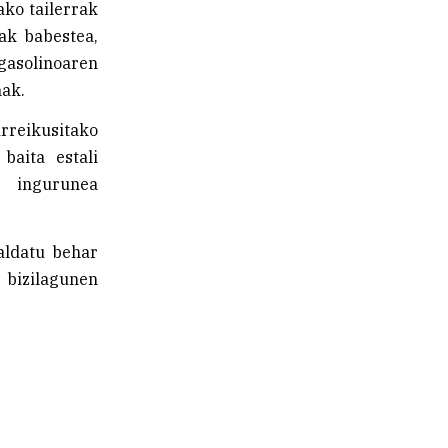
ako tailerrak
ak babestea,
gasolinoaren
ak.
urreikusitako
baita estali
n ingurunea
aldatu behar
 bizilagunen