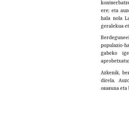
kontserbatze
ere; eta au
hala nola L
geralekua e
Berdeguneei 
populazio-h
gabeko ige
aprobetxatu
Azkenik, be
direla. Auz
osasuna eta 