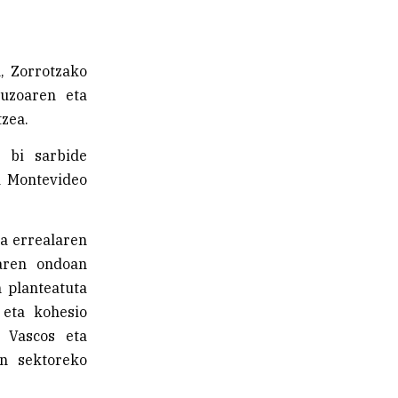
, Zorrotzako
auzoaren eta
zea.
o bi sarbide
a Montevideo
ta errealaren
raren ondoan
n planteatuta
 eta kohesio
s Vascos eta
en sektoreko