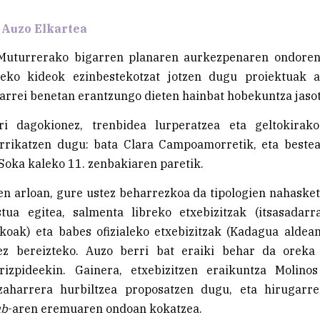
 Auzo Elkartea
Muturrerako bigarren planaren aurkezpenaren ondoren
eko kideok ezinbestekotzat jotzen dugu proiektuak 
arrei benetan erantzungo dieten hainbat hobekuntza jasot
ri dagokionez, trenbidea lurperatzea eta geltokirak
arrikatzen dugu: bata Clara Campoamorretik, eta beste
 Soka kaleko 11. zenbakiaren paretik.
en arloan, gure ustez beharrezkoa da tipologien nahaske
tua egitea, salmenta libreko etxebizitzak (itsasadar
koak) eta babes ofizialeko etxebizitzak (Kadagua aldea
z bereizteko. Auzo berri bat eraiki behar da oreka
irizpideekin. Gainera, etxebizitzen eraikuntza Molino
zaharrera hurbiltzea proposatzen dugu, eta hirugarr
b
-aren eremuaren ondoan kokatzea.