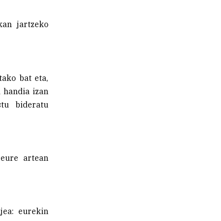
ikan jartzeko
tako bat eta,
a handia izan
stu bideratu
Geure artean
jea: eurekin