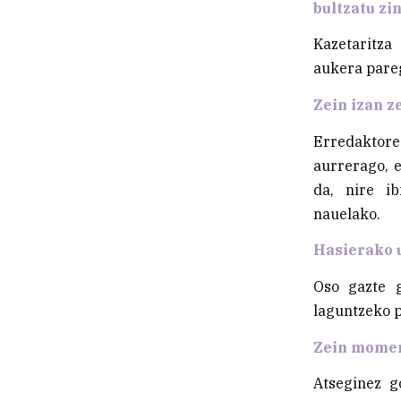
bultzatu zi
Kazetaritza 
aukera pareg
Zein izan z
Erredaktore 
aurrerago, e
da, nire ib
nauelako.
Hasierako u
Oso gazte g
laguntzeko p
Zein moment
Atseginez g