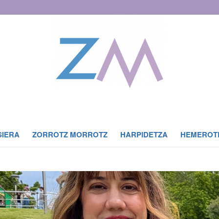
SIERA
ZORROTZ MORROTZ
HARPIDETZA
HEMEROT