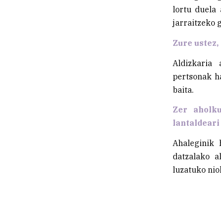
lortu duela 
jarraitzeko 
Zure ustez,
Aldizkaria
pertsonak ha
baita.
Zer aholk
lantaldeari
Ahaleginik 
datzalako a
luzatuko niok