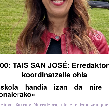
00: TAIS SAN JOSÉ: Erredaktor
koordinatzaile ohia
skola handia izan da nire ib
ionalerako»
i zinen Zorrotz Morrotzera, eta zer izan zen par