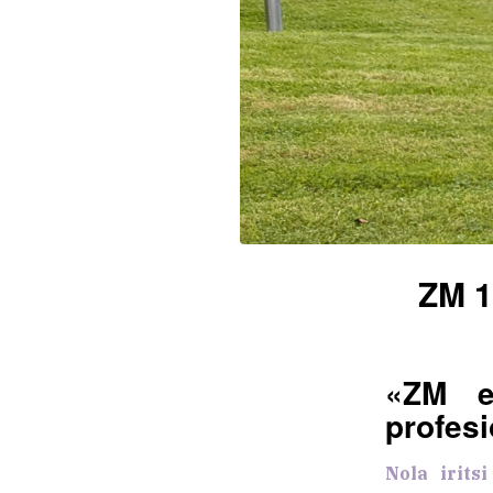
ZM 1
«ZM e
profes
Nola irits