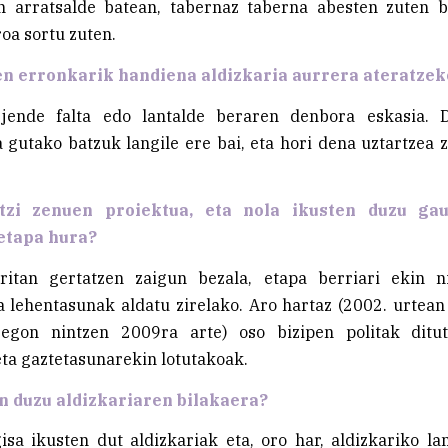
n arratsalde batean, tabernaz taberna abesten zuten bi
roa sortu zuten.
en erronkarik handiena aldizkaria aurrera ateratzek
jende falta edo lantalde beraren denbora eskasia. 
a gutako batzuk langile ere bai, eta hori dena uztartzea z
tzi zenuen proiektua, eta nola ikusten duzu ga
etapa hura?
rritan gertatzen zaigun bezala, etapa berriari ekin ni
a lehentasunak aldatu zirelako. Aro hartaz (2002. urtean
egon nintzen 2009ra arte) oso bizipen politak ditut
ta gaztetasunarekin lotutakoak.
n duzu aldizkariaren bilakaera?
sa ikusten dut aldizkariak eta, oro har, aldizkariko la