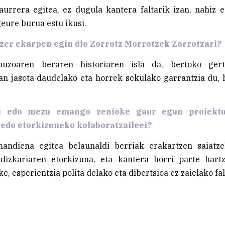
aurrera egitea, ez dugula kantera faltarik izan, nahiz 
geure burua estu ikusi.
 zer ekarpen egin dio Zorrotz Morrotzek Zorrotzari?
 auzoaren beraren historiaren isla da, bertoko gert
n jasota daudelako eta horrek sekulako garrantzia du, h
u edo mezu emango zenioke gaur egun proiektu
 edo etorkizuneko kolaboratzaileei?
handiena egitea belaunaldi berriak erakartzen saiatze
ldizkariaren etorkizuna, eta kantera horri parte hart
e, esperientzia polita delako eta dibertsioa ez zaielako fa