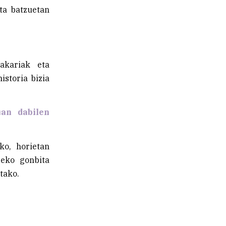
eta batzuetan
akariak eta
istoria bizia
an dabilen
ko, horietan
zeko gonbita
ltako.