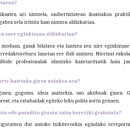
ntuena?
ikasten ari nintzela, unibertsitatean ikasitakoa prakt
abea zela iritzita hasi nintzen aldizkarian.
en zure eginkizuna aldizkarian?
moduan, gaiak bilatzea eta lantzea zen nire eginkizune
rredaktoreburu lanetan ere ibili nintzen. Niretzat eskol
ilbide profesionalak idatzizko kazetaritzatik hain ju
rte haietako giroa nolakoa zen?
inen, gogotsu, ideia anitzekin, oso aktiboak ginen. 
rest, eta eztabaidak egiteko leku polita sortu genuen.
u edo pasadizo geratu zaizu bereziki grabatuta?
ogoratzen dut auzoko txikiteroekin egindako erreporta