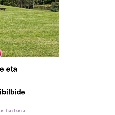
e eta
ilbide
te hartzera