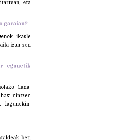
tartean, eta
o garaian?
Denok ikasle
aila izan zen
ur egunetik
olako (lana,
 hasi nintzen
, lagunekin,
ntaldeak beti