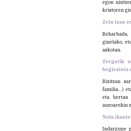
egon nintze
kristoren gi
Zein izan z
Beharbada, 
ginelako, et
askotan.
Zergatik u
begiratuta 
Bizitzan sa
familia…) et
eta bertan 
auzoarekin e
Nola ikuste
Indargune gi