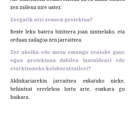
zen zailena nire ustez.
Zergatik utzi zenuen proiektua?
Beste leku batera bizitzera joan nintzelako, eta
orduan zailagoa zen jarraitzea.
Zer aholku edo mezu emango zenioke gaur
egun proiektuan dabilen lantaldeari edo
etorkizuneko kolaboratzaileei?
Aldizkariarekin jarraitzea eskatuko nieke,
behintzat erreleboa lortu arte, euskara gu
baikara.