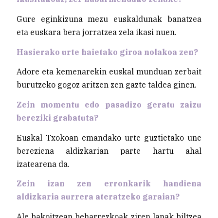
Gure eginkizuna mezu euskaldunak banatzea
eta euskara bera jorratzea zela ikasi nuen.
Hasierako urte haietako giroa nolakoa zen?
Adore eta kemenarekin euskal munduan zerbait
burutzeko gogoz aritzen zen gazte taldea ginen.
Zein momentu edo pasadizo geratu zaizu
bereziki grabatuta?
Euskal Txokoan emandako urte guztietako une
bereziena aldizkarian parte hartu ahal
izatearena da.
Zein izan zen erronkarik handiena
aldizkaria aurrera ateratzeko garaian?
Ale bakoitzean beharrezkoak ziren lanak biltzea