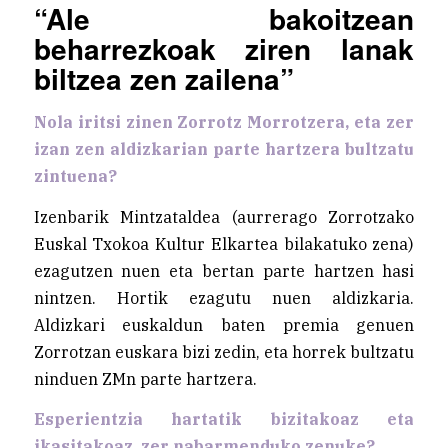
“Ale bakoitzean
beharrezkoak ziren lanak
biltzea zen zailena”
Nola iritsi zinen Zorrotz Morrotzera, eta zer
izan zen aldizkarian parte hartzera bultzatu
zintuena?
Izenbarik Mintzataldea (aurrerago Zorrotzako
Euskal Txokoa Kultur Elkartea bilakatuko zena)
ezagutzen nuen eta bertan parte hartzen hasi
nintzen. Hortik ezagutu nuen aldizkaria.
Aldizkari euskaldun baten premia genuen
Zorrotzan euskara bizi zedin, eta horrek bultzatu
ninduen ZMn parte hartzera.
Esperientzia hartatik bizitakoaz eta
ikasitakoaz, zer nabarmenduko zenuke?