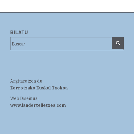
BILATU
Argitaratzen du:
Zorrotzako Euskal Txokoa
Web Diseinua:
www.landertelletxea.com