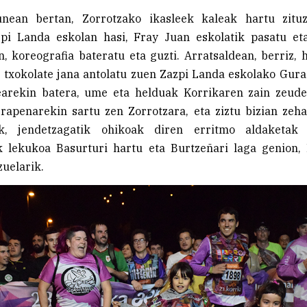
nean bertan, Zorrotzako ikasleek kaleak hartu zitu
zpi Landa eskolan hasi, Fray Juan eskolatik pasatu eta
, koreografia bateratu eta guzti. Arratsaldean, berriz,
a txokolate jana antolatu zuen Zazpi Landa eskolako Gur
earekin batera, ume eta helduak Korrikaren zain zeude
rapenarekin sartu zen Zorrotzara, eta ziztu bizian zeh
k, jendetzagatik ohikoak diren erritmo aldaketak 
k lekukoa Basurturi hartu eta Burtzeñari laga genion,
zuelarik.