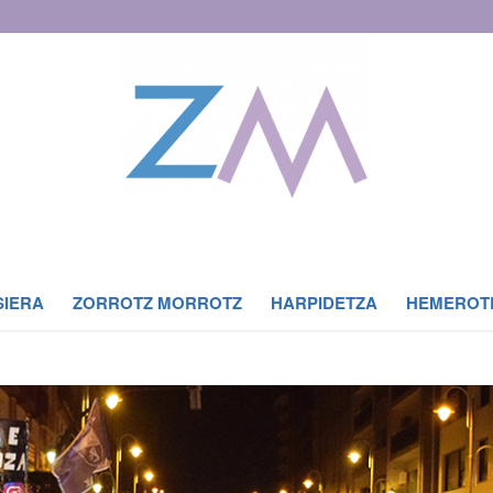
SIERA
ZORROTZ MORROTZ
HARPIDETZA
HEMEROT