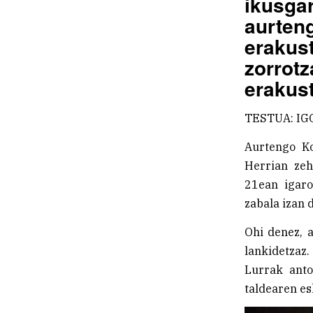
ikusg
aurten
eraku
zorro
erakust
TESTUA: IG
Aurtengo Ko
Herrian zeh
21ean igaro
zabala izan 
Ohi denez, 
lankidetzaz
Lurrak anto
taldearen es