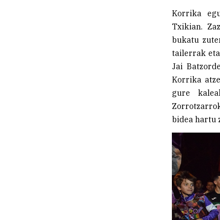
Korrika egu
Txikian. Za
bukatu zuten
tailerrak et
Jai Batzord
Korrika atze
gure kalea
Zorrotzarro
bidea hartu 