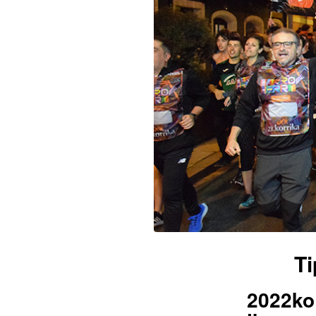
Ti
2022ko