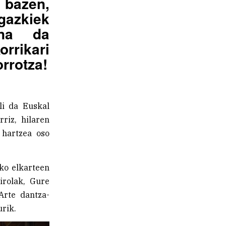
bazen,
gazkiek
ona da
rikari
rrotza!
li da Euskal
riz, hilaren
 hartzea oso
ko elkarteen
irolak, Gure
Arte dantza-
rik.