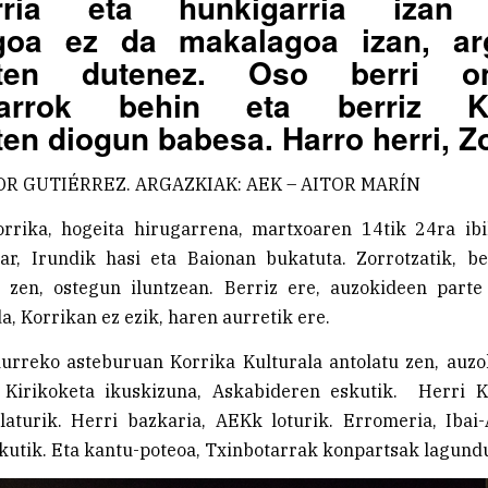
arria eta hunkigarria izan 
goa ez da makalagoa izan, ar
sten dutenez. Oso berri 
tzarrok behin eta berriz Kor
en diogun babesa. Harro herri, Zo
OR GUTIÉRREZ. ARGAZKIAK: AEK – AITOR MARÍN
rrika, hogeita hirugarrena, martxoaren 14tik 24ra ibi
ar, Irundik hasi eta Baionan bukatuta. Zorrotzatik, ber
 zen, ostegun iluntzean. Berriz ere, auzokideen parte
da, Korrikan ez ezik, haren aurretik ere.
aurreko asteburuan Korrika Kulturala antolatu zen, auzo
. Kirikoketa ikuskizuna, Askabideren eskutik. Herri K
laturik. Herri bazkaria, AEKk loturik. Erromeria, Ibai-
kutik. Eta kantu-poteoa, Txinbotarrak konpartsak lagundu