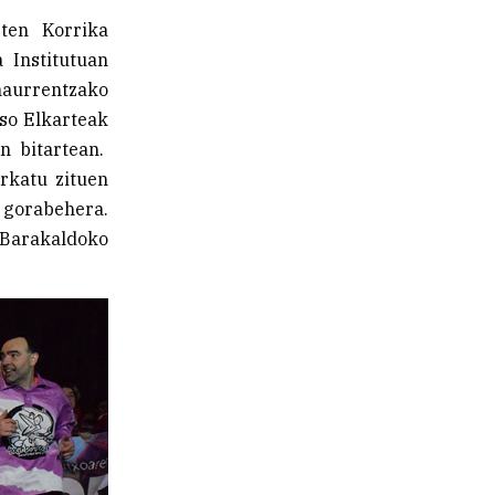
zten Korrika
 Institutuan
 haurrentzako
aso Elkarteak
n bitartean.
arkatu zituen
gorabehera.
 Barakaldoko