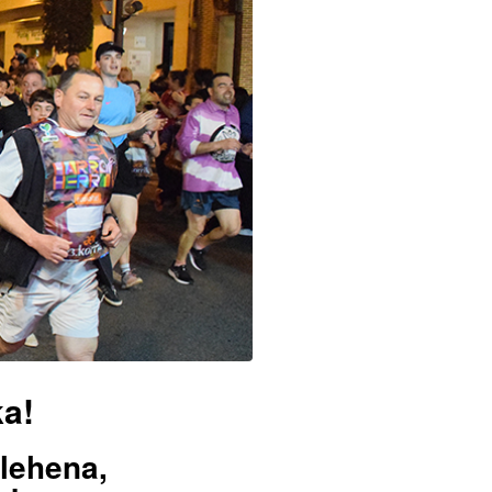
ka!
lehena,