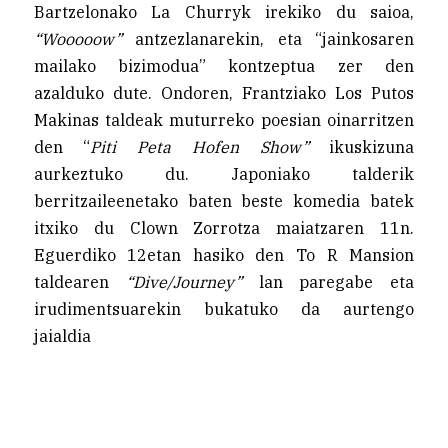
Bartzelonako La Churryk irekiko du saioa,
“Wooooow”
antzezlanarekin, eta “jainkosaren
mailako bizimodua” kontzeptua zer den
azalduko dute. Ondoren, Frantziako Los Putos
Makinas taldeak muturreko poesian oinarritzen
den “
Piti Peta Hofen Show”
ikuskizuna
aurkeztuko du. Japoniako talderik
berritzaileenetako baten beste komedia batek
itxiko du Clown Zorrotza maiatzaren 11n.
Eguerdiko 12etan hasiko den To R Mansion
taldearen
“Dive/Journey”
lan paregabe eta
irudimentsuarekin bukatuko da aurtengo
jaialdia