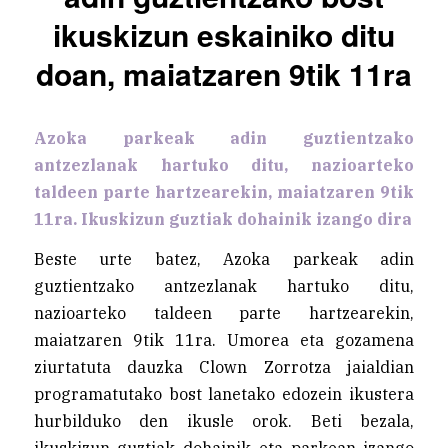
ikuskizun eskainiko ditu
doan, maiatzaren 9tik 11ra
Azoka parkeak adin guztientzako
antzezlanak hartuko ditu, nazioarteko
taldeen parte hartzearekin, maiatzaren 9tik
11ra. Ikuskizun guztiak dohainik izango dira
Beste urte batez, Azoka parkeak adin
guztientzako antzezlanak hartuko ditu,
nazioarteko taldeen parte hartzearekin,
maiatzaren 9tik 11ra. Umorea eta gozamena
ziurtatuta dauzka Clown Zorrotza jaialdian
programatutako bost lanetako edozein ikustera
hurbilduko den ikusle orok. Beti bezala,
ikuskizun guztiak dohainik eta parkean izango