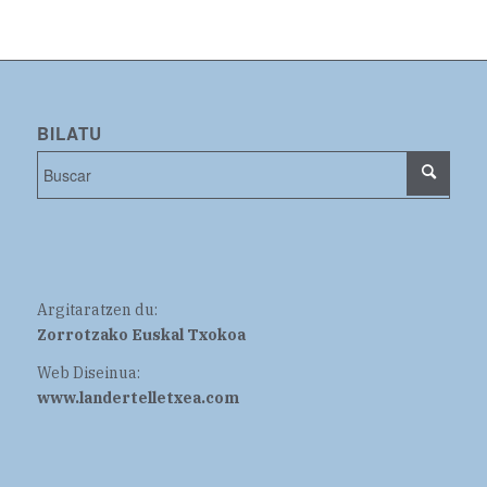
BILATU
Argitaratzen du:
Zorrotzako Euskal Txokoa
Web Diseinua:
www.landertelletxea.com