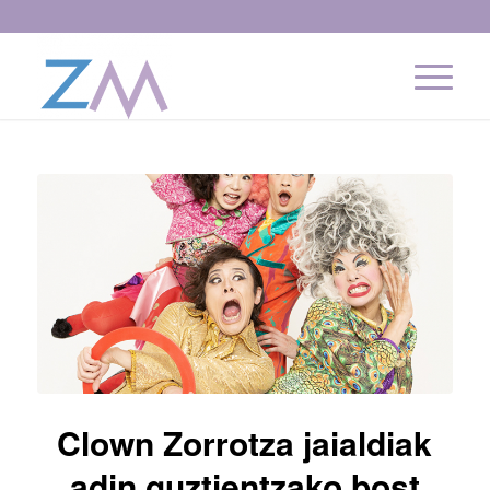
Clown Zorrotza jaialdiak
adin guztientzako bost