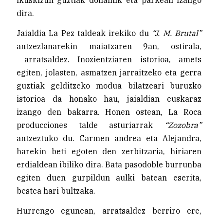
dira.
Jaialdia La Pez taldeak irekiko du
“J. M. Brutal”
antzezlanarekin maiatzaren 9an, ostirala,
arratsaldez. Inozientziaren istorioa, amets
egiten, jolasten, asmatzen jarraitzeko eta gerra
guztiak gelditzeko modua bilatzeari buruzko
istorioa da honako hau, jaialdian euskaraz
izango den bakarra. Honen ostean, La Roca
producciones talde asturiarrak
“Zozobra”
antzeztuko du. Carmen andrea eta Alejandra,
harekin beti egoten den zerbitzaria, hiriaren
erdialdean ibiliko dira. Bata pasodoble burrunba
egiten duen gurpildun aulki batean eserita,
bestea hari bultzaka.
Hurrengo egunean, arratsaldez berriro ere,