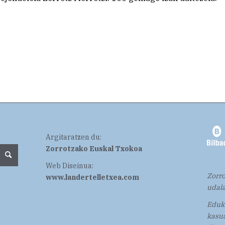
Argitaratzen du:
Zorrotzako Euskal Txokoa
Web Diseinua:
Zorro
www.landertelletxea.com
udala
Eduki
kasua