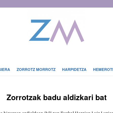
SIERA
ZORROTZ MORROTZ
HARPIDETZA
HEMEROT
Zorrotzak badu aldizkari bat