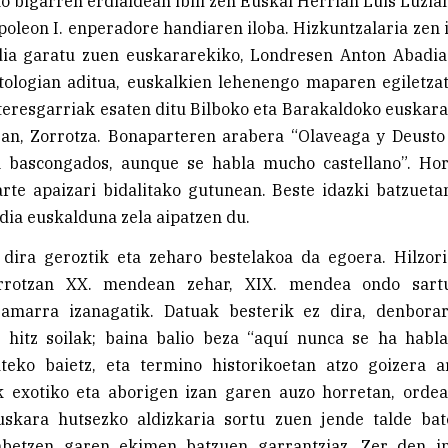
 bigarren erdialdean ibili zen Euskal Herrian Luis Luzi
poleon I. enperadore handiaren iloba. Hizkuntzalaria zen 
dia garatu zuen euskararekiko, Londresen Anton Abadia
tologian aditua, euskalkien lehenengo maparen egiletza
teresgarriak esaten ditu Bilboko eta Barakaldoko euskar
ean, Zorrotza. Bonaparteren arabera “Olaveaga y Deusto
 bascongados, aunque se habla mucho castellano”. Hor
rte apaizari bidalitako gutunean. Beste idazki batzuet
dia euskalduna zela aipatzen du.
 dira geroztik eta zeharo bestelakoa da egoera. Hilzor
rrotzan XX. mendean zehar, XIX. mendea ondo sartu
amarra izanagatik. Datuak besterik ez dira, denbora
hitz soilak; baina balio beza “aquí nunca se ha habl
ateko baietz, eta termino historikoetan atzo goizera ar
 exotiko eta aborigen izan garen auzo horretan, orde
skara hutsezko aldizkaria sortu zuen jende talde bat
abetzen garen ekimen batzuen garrantziaz. Zer den i