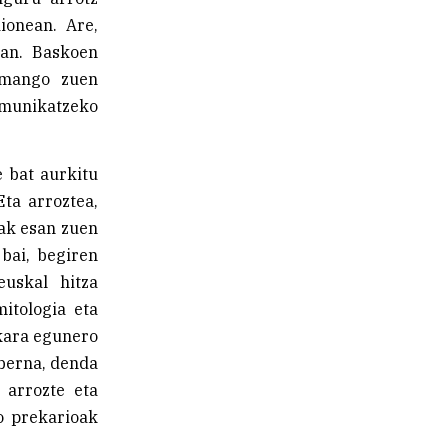
ionean. Are,
ean. Baskoen
emango zuen
omunikatzeko
e bat aurkitu
Eta arroztea,
nak esan zuen
bai, begiren
uskal hitza
mitologia eta
kara egunero
aberna, denda
 arrozte eta
o prekarioak