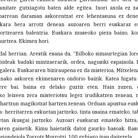
nitate gutxiagotu baten alde egitea. Inori axola ez za
parrean daraman askorentzat ere lehentasuna ez den
skara bera arrotz denean auzoaren berri euskaraz 
ortzearen balentria. Euskara museoko pieza baino, k
hurtzea. Ekimen hori.
al herrian. Arestik esana da, “Bilboko simaurtegian lor
ideak badaki mintzaerarik, ordea, nagusiki espainola. 
 galera. Euskararen biziraupena ez da misterioa, Mitxele
anako askoren ekimenaren ondorio baizik. Katea higatu 
ere bai, baina ez delako guztiz eten. Hain zuzen, e
ko leizeen zera misteriotsu legez irudikatzen zenean, 
ihartzun magikotzat hartzen zenean. Orduan apustua eus
ka- herritarren eskuetan jartzeko, tinta usaina emateko, t
etan ikusgai jartzeko. Auzoari euskaraz emateko hitza,
aren gainetik. Kimu haietatik datoz gaurko basoak. Bas
Bejondeiola Zorrotz Morrotzi. 100 gehiago izan daitezela.