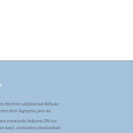
tz Morrotz aldizkariak Bilboko
ren diru-laguntza jaso du.
en erantzule bakarra ZM eta
n kasu, testuaren sinatzaileak