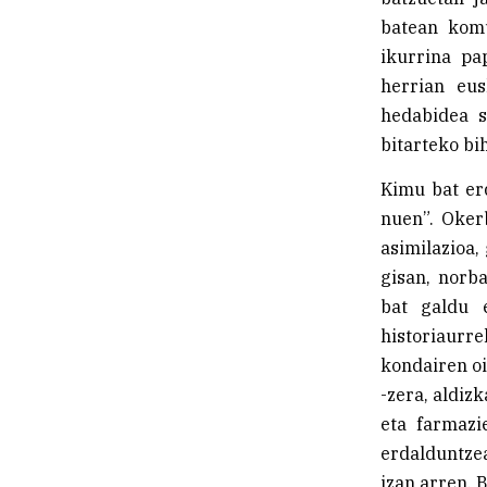
batean komu
ikurrina pa
herrian eu
hedabidea s
bitarteko bi
Kimu bat erd
nuen”. Okerb
asimilazioa,
gisan, norb
bat galdu 
historiaurre
kondairen o
-zera, aldiz
eta farmazi
erdalduntze
izan arren. 