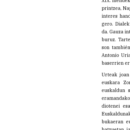
XIX. mendeko
printzea, Na
interes han
gero. Dialek
da. Gauza in
buruz. Tart
son también
Antonio Uria
baserrien er
Urteak joan
euskara Zo
euskaldun s
eramandako 
diotenei es
Euskaldunak
bukaeran eu
batzuetan j