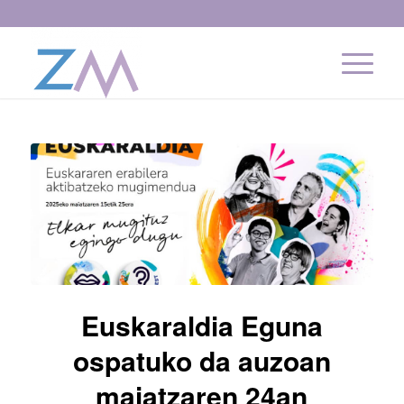
Euskaraldia Eguna
ospatuko da auzoan
maiatzaren 24an