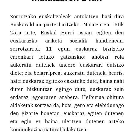
Zorrotzako euskaltzaleak antolatzen hasi dira
Euskaraldian parte hartzeko. Maiatzaren 15tik
25ra arte, Euskal Herri osoan egiten den
euskarazko ariketa sozialik handienean,
zorrotzarrok 11 egun euskaraz bizitzeko
erronkari lotuko gatzaizkio: ahobizi rola
aukeratu dutenek uneoro euskarari eutsiko
diote; eta belarriprest aukeratu dutenek, berriz,
haiei euskaraz egiteko eskatuko dute, baina nahi
duten hizkuntzan egingo dute, euskaraz zein
erdaraz, egoeraren arabera. Helburua ohitura
aldaketak sortzea da, hots, gero eta elebidunago
den gizarte honetan, euskaraz egiten dutenen
eta egin ez baina ulertzen dutenen arteko
komunikazioa natural bilakatzea.