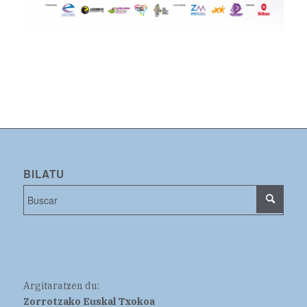
BILATU
Argitaratzen du:
Zorrotzako Euskal Txokoa