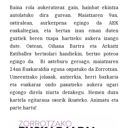
Baina rola aukeratzeaz gain, hainbat ekintza
antolatuko dira gurean. Maiatzaren 9an,
ostiralean, aurkezpena egingo da AEK
euskaltegian, eta bertan izan eman duten
guztiek beren txapa hartzeko aukera izango
dute. Ostean, Oihana Bartra eta Arkaitz
Estiballes bertsolari handiekin, bertso poteoa
egingo da. Bi asteburu geroago, maiatzaren
24an Euskaraldia eguna ospatuko da Zorrotzan.
Umeentzako jolasak, antzerkia, herri bazkaria
eta euskaraz ondo pasatzeko aukera ugari
egongo direla ziurta dezakegu. Hemen duzu
kartela egitaraua osorik ikusteko. Animatu eta
parte hartu!