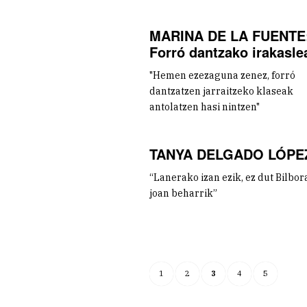
MARINA DE LA FUENTE
Forró dantzako irakasle
"Hemen ezezaguna zenez, forró
dantzatzen jarraitzeko klaseak
antolatzen hasi nintzen"
TANYA DELGADO LÓPE
“Lanerako izan ezik, ez dut Bilbo
joan beharrik”
1
2
3
4
5