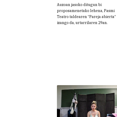
Auzoan jasoko ditugun bi
proposamenetako lehena, Pasmi
Teatro taldearen “Pareja abierta”
izango da, urtarrilaren 29an.