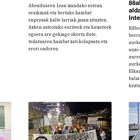
88a
Abenduaren 1ean izandako sutean
ald
eraikinak eta bertako hainbat
Int
enpresak kalte larriak jasan zituzten.
Azken asteotako euriteek eta haizeteek
Bilbo
egoera are gehiago okertu dute,
berr
teilatuaren hainbat zati kolapsatu eta
aurke
erori ondoren.
auzo-
aurre
aurke
Elkar
balia
keztu