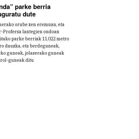
nda” parke berria
uguratu dute
nerako orube zen eremuan, eta
r-Profersa lantegien ondoan
itako parke berriak 11.022 metro
ro dauzka, eta berdeguneak,
eko guneak, jolaserako guneak
irol-guneak ditu