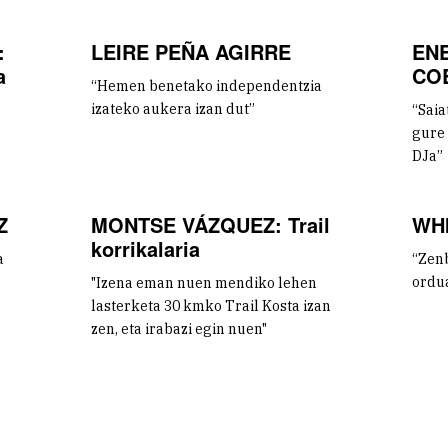
:
LEIRE PEÑA AGIRRE
ENE
a
COB
“Hemen benetako independentzia
izateko aukera izan dut”
“Saia
gure 
DJa”
Z
MONTSE VÁZQUEZ: Trail
WHI
korrikalaria
ra
“Zenb
ordu
"Izena eman nuen mendiko lehen
lasterketa 30 kmko Trail Kosta izan
zen, eta irabazi egin nuen"