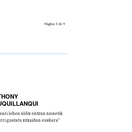
Página 3 de 9
THONY
UQUILLANQUI
ari lehen aldiz entzun nionetik
rri gustatu zitzaidan euskara”