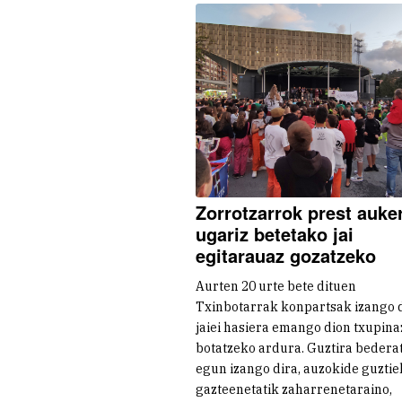
Zorrotzarrok prest auke
ugariz betetako jai
egitarauaz gozatzeko
Aurten 20 urte bete dituen
Txinbotarrak konpartsak izango 
jaiei hasiera emango dion txupin
botatzeko ardura. Guztira bederat
egun izango dira, auzokide guztie
gazteenetatik zaharrenetaraino,