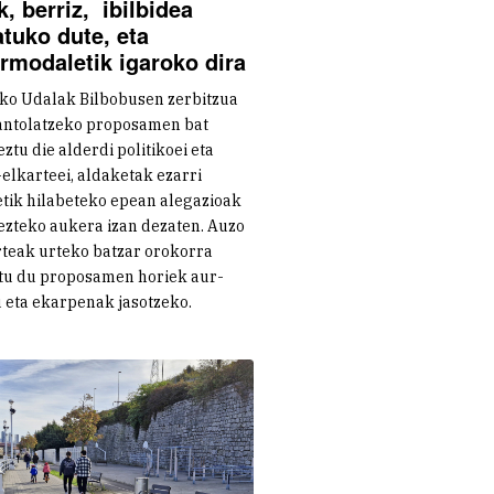
k, berriz, ibilbidea
atuko dute, eta
ermodaletik igaroko dira
ko Udalak Bilbobusen zerbitzua
antolatzeko proposamen bat
ztu die alderdi politikoei eta
elkarteei, aldaketak ezarri
tik hilabeteko epean alegazioak
zteko aukera izan dezaten. Auzo
teak urteko batzar orokorra
tu du proposamen horiek aur-
 eta ekarpenak jasotzeko.