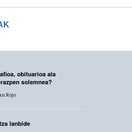
AK
afioa, obituarioa ala
erazpen solemnea?
xu Rojo
tza lanbide