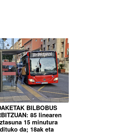
DAKETAK BILBOBUS
BITZUAN: 85 linearen
ztasuna 15 minutura
dituko da; 18ak eta