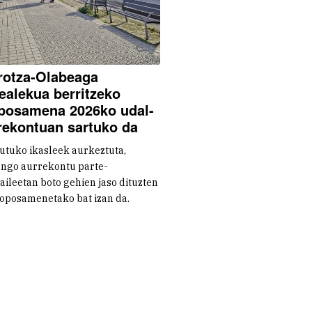
rotza-Olabeaga
ealekua berritzeko
posamena 2026ko udal-
rekontuan sartuko da
tutuko ikasleek aurkeztuta,
engo aurrekontu parte-
aileetan boto gehien jaso dituzten
oposamenetako bat izan da.