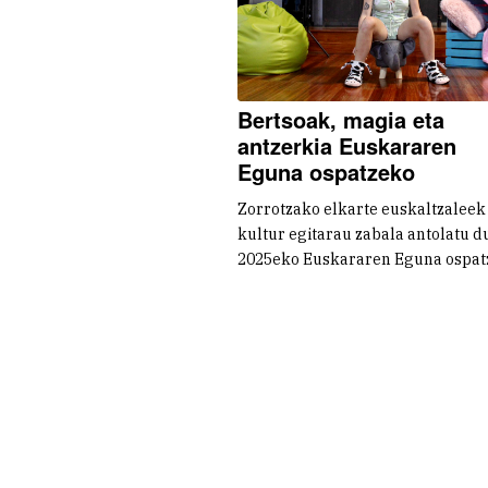
Bertsoak, magia eta
antzerkia Euskararen
Eguna ospatzeko
Zorrotzako elkarte euskaltzaleek
kultur egitarau zabala antolatu d
2025eko Euskararen Eguna ospat