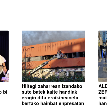
Hiltegi zaharrean izandako
AL
o bi
sute batek kalte handiak
ZER
eragin ditu eraikineaneta
mai
bertako hainbat enpresatan
han