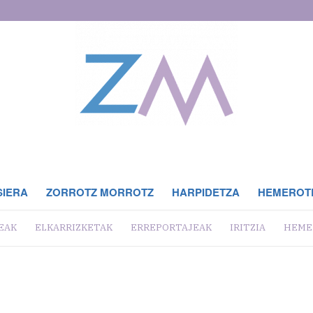
SIERA
ZORROTZ MORROTZ
HARPIDETZA
HEMEROT
EAK
ELKARRIZKETAK
ERREPORTAJEAK
IRITZIA
HEME