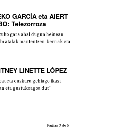
KO GARCÍA eta AIERT
O: Telezorroza
tuko gara ahal dugun heinean
bi atalak mantentzen: berriak eta
TNEY LINETTE LÓPEZ
at eta euskara gehiago ikasi,
an eta gustukoagoa dut“
Página 3 de 5