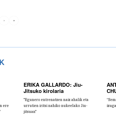
›
»
K
ERIKA GALLARDO: Jiu-
AN
Jitsuko kirolaria
CH
"Egunero entrenatzen naiz ahalik eta
“Seme
n ere
urrutien iritsi nahiko nukeelako Jiu-
izuga
”
jitsuan"