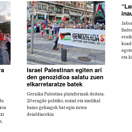
“La
ina
Jabo
Sade
eraik
koad
egot
eta k
ra
Israel Palestinan egiten ari
den genozidioa salatu zuen
elkarretaratze batek
Gernika Palestina plataformak deituta.
du
20 eragile politiko, sozial eta sindikal
azoa
baino gehiagok bat egin zuten
zi
deialdiarekin
k,