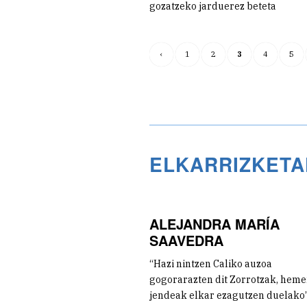
gozatzeko jarduerez beteta
‹
1
2
3
4
5
ELKARRIZKETA
ALEJANDRA MARÍA
SAAVEDRA
“Hazi nintzen Caliko auzoa
gogorarazten dit Zorrotzak, heme
jendeak elkar ezagutzen duelako