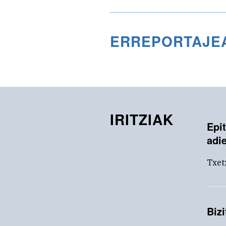
ERREPORTAJE
IRITZIAK
Epit
adi
Txet
Bizi