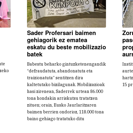
Sader Profersari baimen
Zor
gehiagorik ez ematea
pas
eskatu du beste mobilizazio
pro
batek
aur
ute
Babestu beharko gintuzketenengandik
Insti
zeko
“defraudatuta, abandonatuta eta
aurt
traizionatuta” sentitzen dira
hartz
kaltetutako bizilagunak. Mobilizazioak
15 pr
hasi zirenean, Saderrek urtean 86.000
tona hondakin arriskutsu tratatzen
zituen; orain, Eusko Jaurlaritzaren
baimen berrien ondorioz, 118.000 tona
baino gehiago tratatuko ditu