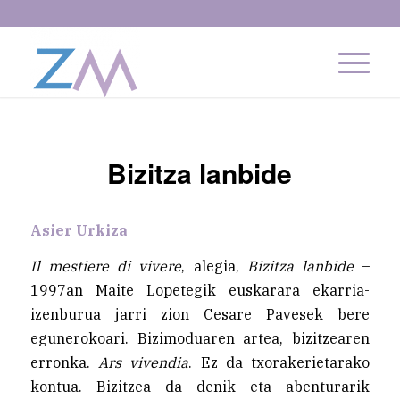
Bizitza lanbide
Asier Urkiza
Il mestiere di vivere
, alegia,
Bizitza lanbide
–
1997an Maite Lopetegik euskarara ekarria-
izenburua jarri zion Cesare Pavesek bere
egunerokoari. Bizimoduaren artea, bizitzearen
erronka.
Ars vivendia
. Ez da txorakerietarako
kontua. Bizitzea da denik eta abenturarik