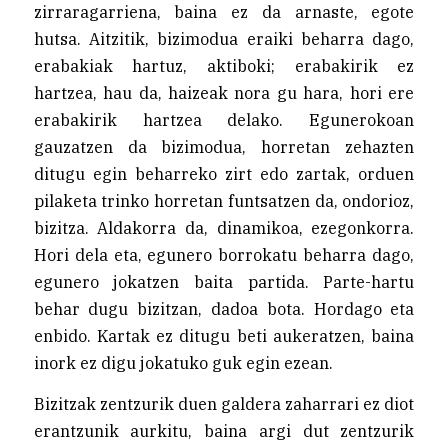
zirraragarriena, baina ez da arnaste, egote
hutsa. Aitzitik, bizimodua eraiki beharra dago,
erabakiak hartuz, aktiboki; erabakirik ez
hartzea, hau da, haizeak nora gu hara, hori ere
erabakirik hartzea delako. Egunerokoan
gauzatzen da bizimodua, horretan zehazten
ditugu egin beharreko zirt edo zartak, orduen
pilaketa trinko horretan funtsatzen da, ondorioz,
bizitza. Aldakorra da, dinamikoa, ezegonkorra.
Hori dela eta, egunero borrokatu beharra dago,
egunero jokatzen baita partida. Parte-hartu
behar dugu bizitzan, dadoa bota. Hordago eta
enbido. Kartak ez ditugu beti aukeratzen, baina
inork ez digu jokatuko guk egin ezean.
Bizitzak zentzurik duen galdera zaharrari ez diot
erantzunik aurkitu, baina argi dut zentzurik