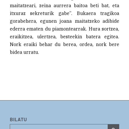
maitatzeari, zeina aurrera baitoa beti bat, eta
itxuraz sekreturik gabe”. Bukaera tragikoa
gorabehera, egunen joana maitatzeko adibide
ederra ematen du piamontearrak. Hura sortzea,
eraikitzea, ulertzea, besteekin batera egitea.
Nork eraiki behar du berea, ordea, nork bere
bidea urratu.
BILATU