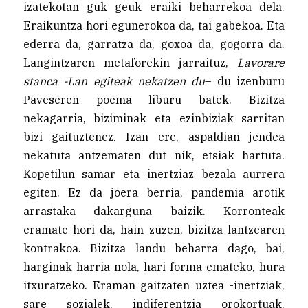
izatekotan guk geuk eraiki beharrekoa dela.
Eraikuntza hori egunerokoa da, tai gabekoa. Eta
ederra da, garratza da, goxoa da, gogorra da.
Langintzaren metaforekin jarraituz,
Lavorare
stanca -Lan egiteak nekatzen du
– du izenburu
Paveseren poema liburu batek. Bizitza
nekagarria, biziminak eta ezinbiziak sarritan
bizi gaituztenez. Izan ere, aspaldian jendea
nekatuta antzematen dut nik, etsiak hartuta.
Kopetilun samar eta inertziaz bezala aurrera
egiten. Ez da joera berria, pandemia arotik
arrastaka dakarguna baizik. Korronteak
eramate hori da, hain zuzen, bizitza lantzearen
kontrakoa. Bizitza landu beharra dago, bai,
harginak harria nola, hari forma emateko, hura
itxuratzeko. Eraman gaitzaten uztea -inertziak,
sare sozialek, indiferentzia orokortuak,