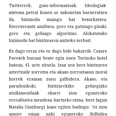
Twitterrek, gain-informazioak, Ideologiak-
sistema petral honen ur sakonetan barneratzea
da, bizimodu maingu bat besarkatzea.
Ezerezerantz amiltzea, gero eta gutxiago gizaki,
gero eta gehiago algoritmo. Alokatutako
bizimodu bat bizitzearen antzeko zerbait.
Ez dago erraz eta ez dago bide bakarrik. Cesare
Pavesek buruaz beste egin zuen Torinoko hotel
batean, 41 urte zituela. Izan zen bere bizitzaren
aztertzaile zorrotza eta akaso zorroztasun moral
horrek eraman zuen galbidera. Akaso, eta
paradoxikoki, bizitzarekiko gehiegizko
atxikimenduak ekarri zion eguneroko
errealitatea mendean hartzeko ezina, bere lagun
Natalia Ginzburgi kasu egiten badiogu: “ez zion
amore eman nahi eguneroko ibilbidea