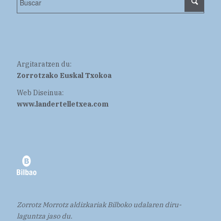
Argitaratzen du:
Zorrotzako Euskal Txokoa
Web Diseinua:
www.landertelletxea.com
Zorrotz Morrotz aldizkariak Bilboko udalaren diru-
laguntza jaso du.