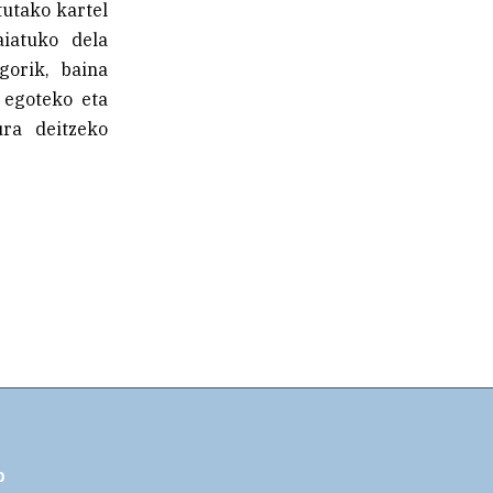
tutako kartel
iatuko dela
gorik, baina
i egoteko eta
ura deitzeko