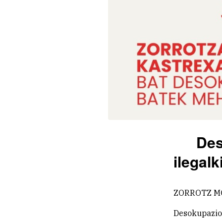
Des
ilegalk
ZORROTZ M
Desokupazio