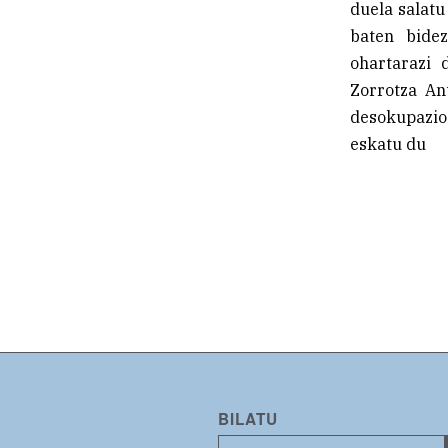
duela salatu
baten bide
ohartarazi 
Zorrotza Ant
desokupazio
eskatu du
BILATU