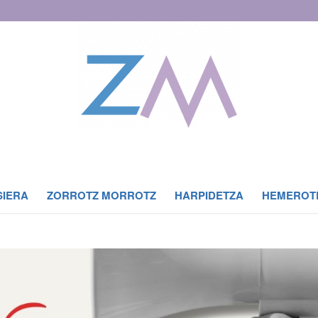
SIERA
ZORROTZ MORROTZ
HARPIDETZA
HEMEROT