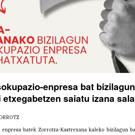
okupazio-enpresa bat bizilagun
i etxegabetzen saiatu izana sala
ORROTZ
 enpresa batek Zorrotza-Kastrexana kaleko bizilagun b