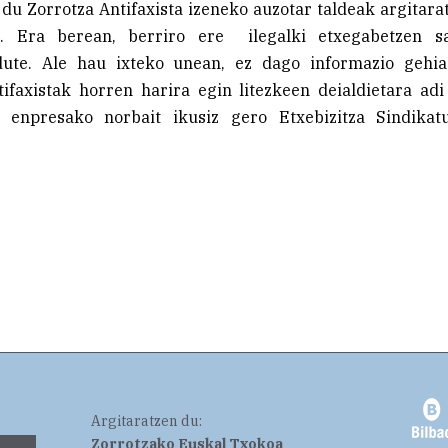
 du Zorrotza Antifaxista izeneko auzotar taldeak argitara
z. Era berean, berriro ere ilegalki etxegabetzen sa
dute. Ale hau ixteko unean, ez dago informazio gehia
ifaxistak horren harira egin litezkeen deialdietara ad
 enpresako norbait ikusiz gero Etxebizitza Sindikat
Argitaratzen du:
Zorrotzako Euskal Txokoa