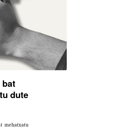
 bat
tu dute
at mehatxatu