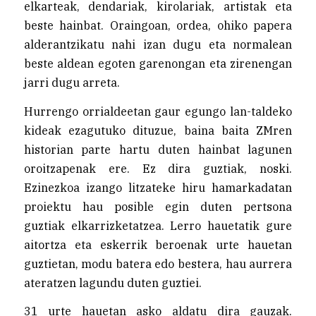
elkarteak, dendariak, kirolariak, artistak eta
beste hainbat. Oraingoan, ordea, ohiko papera
alderantzikatu nahi izan dugu eta normalean
beste aldean egoten garenongan eta zirenengan
jarri dugu arreta.
Hurrengo orrialdeetan gaur egungo lan-taldeko
kideak ezagutuko dituzue, baina baita ZMren
historian parte hartu duten hainbat lagunen
oroitzapenak ere. Ez dira guztiak, noski.
Ezinezkoa izango litzateke hiru hamarkadatan
proiektu hau posible egin duten pertsona
guztiak elkarrizketatzea. Lerro hauetatik gure
aitortza eta eskerrik beroenak urte hauetan
guztietan, modu batera edo bestera, hau aurrera
ateratzen lagundu duten guztiei.
31 urte hauetan asko aldatu dira gauzak.