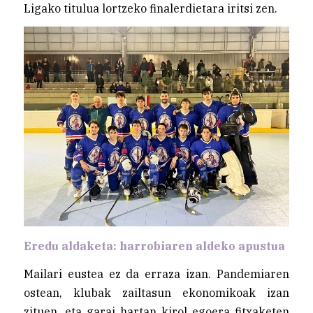
Ligako titulua lortzeko finalerdietara iritsi zen.
Eredu aldaketa: harrobiaren aldeko apustua
Mailari eustea ez da erraza izan. Pandemiaren
ostean, klubak zailtasun ekonomikoak izan
zituen, eta garai hartan kirol egoera fitxaketen