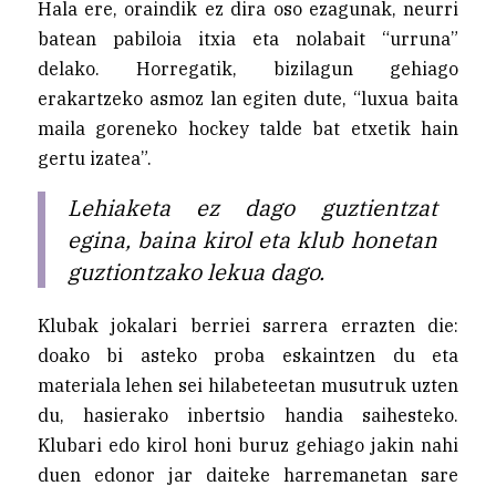
Hala ere, oraindik ez dira oso ezagunak, neurri
batean pabiloia itxia eta nolabait “urruna”
delako. Horregatik, bizilagun gehiago
erakartzeko asmoz lan egiten dute, “luxua baita
maila goreneko hockey talde bat etxetik hain
gertu izatea”.
Lehiaketa ez dago guztientzat
egina, baina kirol eta klub honetan
guztiontzako lekua dago.
Klubak jokalari berriei sarrera errazten die:
doako bi asteko proba eskaintzen du eta
materiala lehen sei hilabeteetan musutruk uzten
du, hasierako inbertsio handia saihesteko.
Klubari edo kirol honi buruz gehiago jakin nahi
duen edonor jar daiteke harremanetan sare