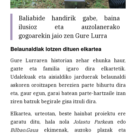
Baliabide handirik gabe, baina
ilusioz eta auzolanerako
gogoarekin jaio zen Gure Lurra
Belaunaldiak lotzen dituen elkartea
Gure Lurraren historian zehar ehunka haur,
gazte eta familia igaro dira elkartetik.
Udalekuak eta aisialdiko jarduerak belaunaldi
askoren oroitzapen berezien parte bihurtu dira
eta, gaur egun, garai batean parte-hartzaile izan
ziren batzuk begirale gisa itzuli dira.
Elkartea, urteotan, beste hainbat proiektu ere
garatu ditu, hala nola
Jolastu Parkea
n edo
Bilbao.Gaua
ekimenak, auzoko plazak eta