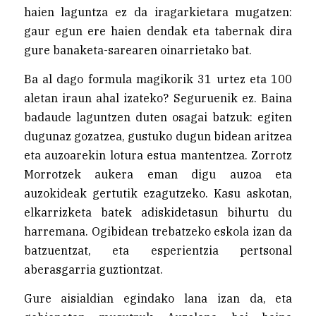
haien laguntza ez da iragarkietara mugatzen:
gaur egun ere haien dendak eta tabernak dira
gure banaketa-sarearen oinarrietako bat.
Ba al dago formula magikorik 31 urtez eta 100
aletan iraun ahal izateko? Seguruenik ez. Baina
badaude laguntzen duten osagai batzuk: egiten
dugunaz gozatzea, gustuko dugun bidean aritzea
eta auzoarekin lotura estua mantentzea. Zorrotz
Morrotzek aukera eman digu auzoa eta
auzokideak gertutik ezagutzeko. Kasu askotan,
elkarrizketa batek adiskidetasun bihurtu du
harremana. Ogibidean trebatzeko eskola izan da
batzuentzat, eta esperientzia pertsonal
aberasgarria guztiontzat.
Gure aisialdian egindako lana izan da, eta