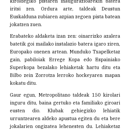
kiroldegiko pistaren inaugurazioarekin batera
iritsi zen. Ordura arte, taldeak Deustun
Euskalduna zubiaren azpian zegoen pista batean
jokatzen zuen.
Erabateko aldaketa izan zen: oinarrizko azalera
batetik goi mailako instalazio batera igaro ziren,
Europako onenen artean. Munduko Txapelketaz
gain, pabiloiak Errege Kopa edo Espainiako
Superkopa bezalako lehiaketak hartu ditu eta
Bilbo zein Zorrotza lerroko hockeyaren mapan
kokatu ditu.
Gaur egun, Metropolitano taldeak 150 kirolari
inguru ditu, baina gertuko eta familiako giroari
eusten dio. Klubak gehiegizko lehiatik
urruntzearen aldeko apustua egiten du eta bere
jokalarien ongizatea lehenesten du. Lehiaketaz