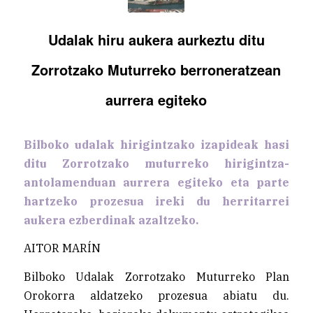
Udalak hiru aukera aurkeztu ditu
Zorrotzako Muturreko berroneratzean
aurrera egiteko
Bilboko udalak hirigintzako izapideak hasi
ditu Zorrotzako muturreko hirigintza-
antolamenduan aurrera egiteko eta parte
hartzeko prozesua ireki du herritarrei
aukera ezberdinak azaltzeko.
AITOR MARÍN
Bilboko Udalak Zorrotzako Muturreko Plan
Orokorra aldatzeko prozesua abiatu du.