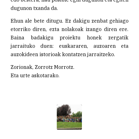
dugunon txanda da.
Ehun ale bete ditugu. Ez dakigu zenbat gehiago
etorriko diren, ezta nolakoak izango diren ere.
Baina badakigu proiektu honek zergatik
jarraituko duen: euskararen, auzoaren eta
auzokideen istorioak kontatzen jarraitzeko.
Zorionak, Zorrotz Morrotz.
Eta urte askotarako.