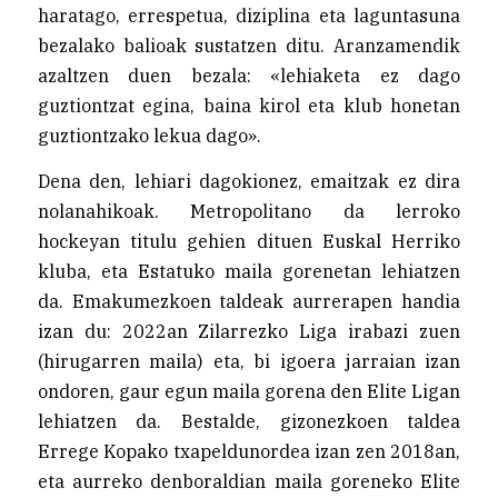
haratago, errespetua, diziplina eta laguntasuna
bezalako balioak sustatzen ditu. Aranzamendik
azaltzen duen bezala: «lehiaketa ez dago
guztiontzat egina, baina kirol eta klub honetan
guztiontzako lekua dago».
Dena den, lehiari dagokionez, emaitzak ez dira
nolanahikoak. Metropolitano da lerroko
hockeyan titulu gehien dituen Euskal Herriko
kluba, eta Estatuko maila gorenetan lehiatzen
da. Emakumezkoen taldeak aurrerapen handia
izan du: 2022an Zilarrezko Liga irabazi zuen
(hirugarren maila) eta, bi igoera jarraian izan
ondoren, gaur egun maila gorena den Elite Ligan
lehiatzen da. Bestalde, gizonezkoen taldea
Errege Kopako txapeldunordea izan zen 2018an,
eta aurreko denboraldian maila goreneko Elite