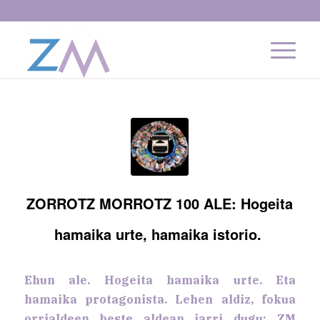
ZORROTZ MORROTZ 100 ALE: Hogeita
hamaika urte, hamaika istorio.
Ehun ale. Hogeita hamaika urte. Eta
hamaika protagonista. Lehen aldiz, fokua
orrialdeen beste aldean jarri dugu: ZM