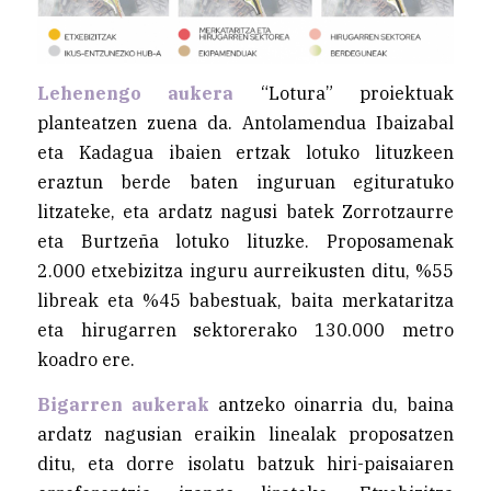
Lehenengo aukera
“Lotura” proiektuak
planteatzen zuena da. Antolamendua Ibaizabal
eta Kadagua ibaien ertzak lotuko lituzkeen
eraztun berde baten inguruan egituratuko
litzateke, eta ardatz nagusi batek Zorrotzaurre
eta Burtzeña lotuko lituzke. Proposamenak
2.000 etxebizitza inguru aurreikusten ditu, %55
libreak eta %45 babestuak, baita merkataritza
eta hirugarren sektorerako 130.000 metro
koadro ere.
Bigarren aukerak
antzeko oinarria du, baina
ardatz nagusian eraikin linealak proposatzen
ditu, eta dorre isolatu batzuk hiri-paisaiaren