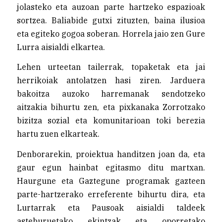
jolasteko eta auzoan parte hartzeko espazioak
sortzea. Baliabide gutxi zituzten, baina ilusioa
eta egiteko gogoa soberan. Horrela jaio zen Gure
Lurra aisialdi elkartea.
Lehen urteetan tailerrak, topaketak eta jai
herrikoiak antolatzen hasi ziren. Jarduera
bakoitza auzoko harremanak sendotzeko
aitzakia bihurtu zen, eta pixkanaka Zorrotzako
bizitza sozial eta komunitarioan toki berezia
hartu zuen elkarteak.
Denborarekin, proiektua handitzen joan da, eta
gaur egun hainbat egitasmo ditu martxan.
Haurgune eta Gaztegune programak gazteen
parte-hartzerako erreferente bihurtu dira, eta
Lurtarrak eta Pausoak aisialdi taldeek
asteburuetako ekintzak eta oporretako