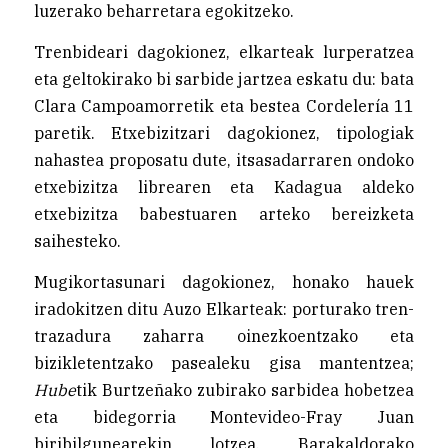
luzerako beharretara egokitzeko.
Trenbideari dagokionez, elkarteak lurperatzea
eta geltokirako bi sarbide jartzea eskatu du: bata
Clara Campoamorretik eta bestea Cordelería 11
paretik. Etxebizitzari dagokionez, tipologiak
nahastea proposatu dute, itsasadarraren ondoko
etxebizitza librearen eta Kadagua aldeko
etxebizitza babestuaren arteko bereizketa
saihesteko.
Mugikortasunari dagokionez, honako hauek
iradokitzen ditu Auzo Elkarteak: porturako tren-
trazadura zaharra oinezkoentzako eta
bizikletentzako pasealeku gisa mantentzea;
Hube
tik Burtzeñako zubirako sarbidea hobetzea
eta bidegorria Montevideo-Fray Juan
biribilgunearekin lotzea. Barakaldorako