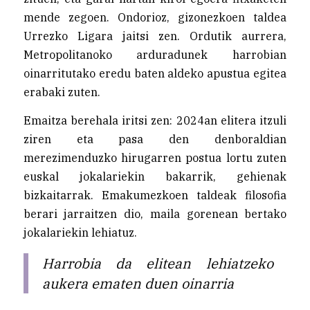
mende zegoen. Ondorioz, gizonezkoen taldea
Urrezko Ligara jaitsi zen. Ordutik aurrera,
Metropolitanoko arduradunek harrobian
oinarritutako eredu baten aldeko apustua egitea
erabaki zuten.
Emaitza berehala iritsi zen: 2024an elitera itzuli
ziren eta pasa den denboraldian
merezimenduzko hirugarren postua lortu zuten
euskal jokalariekin bakarrik, gehienak
bizkaitarrak. Emakumezkoen taldeak filosofia
berari jarraitzen dio, maila gorenean bertako
jokalariekin lehiatuz.
Harrobia da elitean lehiatzeko
aukera ematen duen oinarria