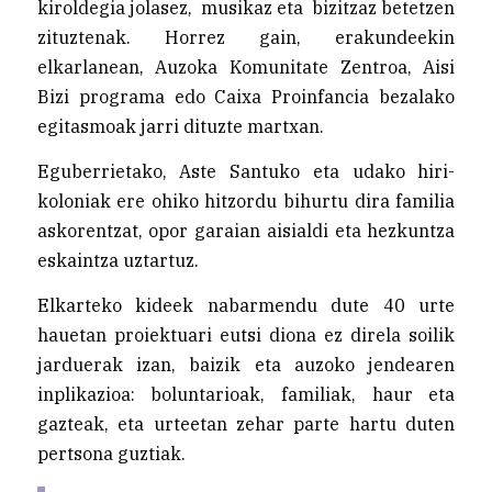
kiroldegia jolasez, musikaz eta bizitzaz betetzen
zituztenak. Horrez gain, erakundeekin
elkarlanean, Auzoka Komunitate Zentroa, Aisi
Bizi programa edo Caixa Proinfancia bezalako
egitasmoak jarri dituzte martxan.
Eguberrietako, Aste Santuko eta udako hiri-
koloniak ere ohiko hitzordu bihurtu dira familia
askorentzat, opor garaian aisialdi eta hezkuntza
eskaintza uztartuz.
Elkarteko kideek nabarmendu dute 40 urte
hauetan proiektuari eutsi diona ez direla soilik
jarduerak izan, baizik eta auzoko jendearen
inplikazioa: boluntarioak, familiak, haur eta
gazteak, eta urteetan zehar parte hartu duten
pertsona guztiak.