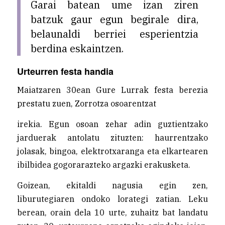
Garai batean ume izan ziren
batzuk gaur egun begirale dira,
belaunaldi berriei esperientzia
berdina eskaintzen.
Urteurren festa handia
Maiatzaren 30ean Gure Lurrak festa berezia
prestatu zuen, Zorrotza osoarentzat
irekia. Egun osoan zehar adin guztientzako
jarduerak antolatu zituzten: haurrentzako
jolasak, bingoa, elektrotxaranga eta elkartearen
ibilbidea gogorarazteko argazki erakusketa.
Goizean, ekitaldi nagusia egin zen,
liburutegiaren ondoko lorategi zatian. Leku
berean, orain dela 10 urte, zuhaitz bat landatu