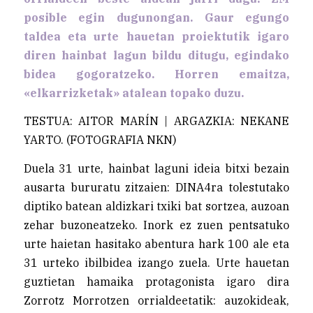
posible egin dugunongan. Gaur egungo
taldea eta urte hauetan proiektutik igaro
diren hainbat lagun bildu ditugu, egindako
bidea gogoratzeko. Horren emaitza,
«elkarrizketak» atalean topako duzu.
TESTUA: AITOR MARÍN | ARGAZKIA: NEKANE
YARTO. (FOTOGRAFIA NKN)
Duela 31 urte, hainbat laguni ideia bitxi bezain
ausarta bururatu zitzaien: DINA4ra tolestutako
diptiko batean aldizkari txiki bat sortzea, auzoan
zehar buzoneatzeko. Inork ez zuen pentsatuko
urte haietan hasitako abentura hark 100 ale eta
31 urteko ibilbidea izango zuela. Urte hauetan
guztietan hamaika protagonista igaro dira
Zorrotz Morrotzen orrialdeetatik: auzokideak,