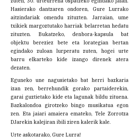
zuten, 30. urteurrena ospatzeko egindako jaian.
Hasierako dantzaren ondoren, Gure Lurrako
aitzindariak omendu zituzten. Jarraian, ume
txikiek margoztutako harriak belarretan hedatu
zituzten. Bukatzeko, denbora-kapsula bat
objektu bereziez bete eta lorategian bertan
egindako zuloan lurperatu zuten, hogei urte
barru elkarteko kide izango direnek atera
dezaten.
Eguneko une nagusietako bat herri bazkaria
izan zen, berrehundik gorako partaiderekin,
garai guztietako kide eta lagunak bildu zituena.
Bazkalondoa girotzeko bingo musikatua egon
zen. Eta jaiari amaiera emateko, Tele Zorrotza
DJarekin kalejiran ibili ziren kalerik kale.
Urte askotarako, Gure Lurra!