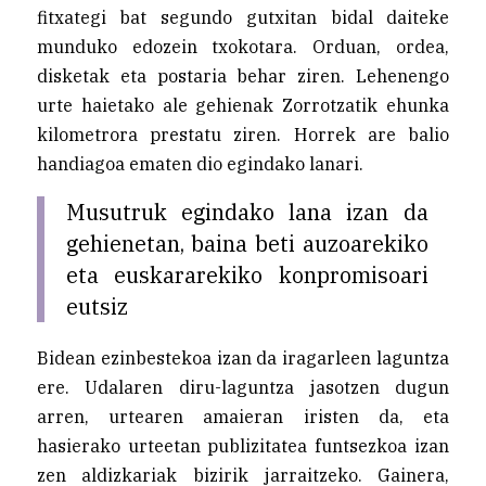
fitxategi bat segundo gutxitan bidal daiteke
munduko edozein txokotara. Orduan, ordea,
disketak eta postaria behar ziren. Lehenengo
urte haietako ale gehienak Zorrotzatik ehunka
kilometrora prestatu ziren. Horrek are balio
handiagoa ematen dio egindako lanari.
Musutruk egindako lana izan da
gehienetan, baina beti auzoarekiko
eta euskararekiko konpromisoari
eutsiz
Bidean ezinbestekoa izan da iragarleen laguntza
ere. Udalaren diru-laguntza jasotzen dugun
arren, urtearen amaieran iristen da, eta
hasierako urteetan publizitatea funtsezkoa izan
zen aldizkariak bizirik jarraitzeko. Gainera,