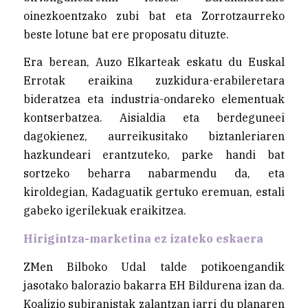
oinezkoentzako zubi bat eta Zorrotzaurreko
beste lotune bat ere proposatu dituzte.
Era berean, Auzo Elkarteak eskatu du Euskal
Errotak eraikina zuzkidura-erabileretara
bideratzea eta industria-ondareko elementuak
kontserbatzea. Aisialdia eta berdeguneei
dagokienez, aurreikusitako biztanleriaren
hazkundeari erantzuteko, parke handi bat
sortzeko beharra nabarmendu da, eta
kiroldegian, Kadaguatik gertuko eremuan, estali
gabeko igerilekuak eraikitzea.
Hirigintza-marketina ez izateko eskaera
ZMen Bilboko Udal talde potikoengandik
jasotako balorazio bakarra EH Bildurena izan da.
Koalizio subiranistak zalantzan jarri du planaren