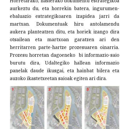
Horretarako, hasierako dokumentu estrategikoa
aurkeztu du, eta horrekin batera, ingurumen-
ebaluazio estrategikoaren izapidea jarri da
martxan. Dokumentuak hiru antolamendu
aukera planteatzen ditu, eta horiek izango dira
otsailean eta martxoan garatzen ari den
herritarren parte-hartze prozesuaren oinarria.
Prozesu horretan dagoeneko bi informazio-saio
burutu dira, Udaltegiko hallean informazio
panelak daude ikusgai, eta hainbat bilera eta
auzoko ikastetxeetan saioak egiten ari dira.