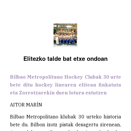
Elitezko talde bat etxe ondoan
Bilbao Metropolitano Hockey Clubak 30 urte
bete ditu hockey linearen elitean finkatuta
eta Zorrotzarekin duen lotura estutzen
AITOR MARÍN
Bilbao Metropolitano klubak 30 urteko historia
bete du. Bilbon izotz pistak desagertu zirenean,