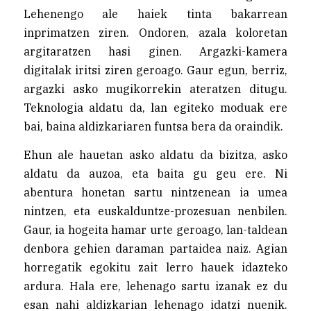
Lehenengo ale haiek tinta bakarrean
inprimatzen ziren. Ondoren, azala koloretan
argitaratzen hasi ginen. Argazki-kamera
digitalak iritsi ziren geroago. Gaur egun, berriz,
argazki asko mugikorrekin ateratzen ditugu.
Teknologia aldatu da, lan egiteko moduak ere
bai, baina aldizkariaren funtsa bera da oraindik.
Ehun ale hauetan asko aldatu da bizitza, asko
aldatu da auzoa, eta baita gu geu ere. Ni
abentura honetan sartu nintzenean ia umea
nintzen, eta euskalduntze-prozesuan nenbilen.
Gaur, ia hogeita hamar urte geroago, lan-taldean
denbora gehien daraman partaidea naiz. Agian
horregatik egokitu zait lerro hauek idazteko
ardura. Hala ere, lehenago sartu izanak ez du
esan nahi aldizkarian lehenago idatzi nuenik.