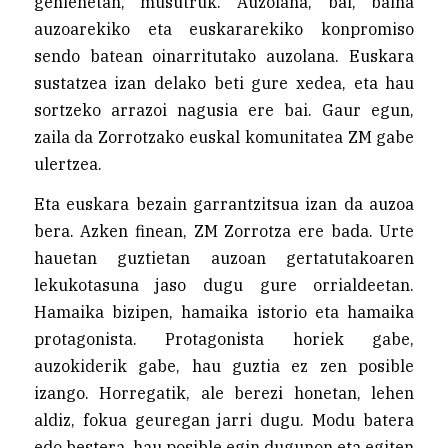
gehienetan, musutruk. Auzolana, bai, baina
auzoarekiko eta euskararekiko konpromiso
sendo batean oinarritutako auzolana. Euskara
sustatzea izan delako beti gure xedea, eta hau
sortzeko arrazoi nagusia ere bai. Gaur egun,
zaila da Zorrotzako euskal komunitatea ZM gabe
ulertzea.
Eta euskara bezain garrantzitsua izan da auzoa
bera. Azken finean, ZM Zorrotza ere bada. Urte
hauetan guztietan auzoan gertatutakoaren
lekukotasuna jaso dugu gure orrialdeetan.
Hamaika bizipen, hamaika istorio eta hamaika
protagonista. Protagonista horiek gabe,
auzokiderik gabe, hau guztia ez zen posible
izango. Horregatik, ale berezi honetan, lehen
aldiz, fokua geuregan jarri dugu. Modu batera
edo bestera, hau posible egin dugunon eta egiten