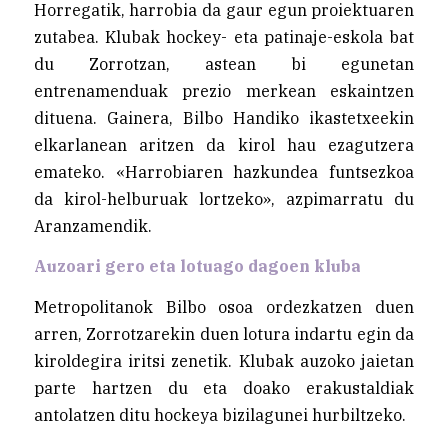
Horregatik, harrobia da gaur egun proiektuaren
zutabea. Klubak hockey- eta patinaje-eskola bat
du Zorrotzan, astean bi egunetan
entrenamenduak prezio merkean eskaintzen
dituena. Gainera, Bilbo Handiko ikastetxeekin
elkarlanean aritzen da kirol hau ezagutzera
emateko. «Harrobiaren hazkundea funtsezkoa
da kirol-helburuak lortzeko», azpimarratu du
Aranzamendik.
Auzoari gero eta lotuago dagoen kluba
Metropolitanok Bilbo osoa ordezkatzen duen
arren, Zorrotzarekin duen lotura indartu egin da
kiroldegira iritsi zenetik. Klubak auzoko jaietan
parte hartzen du eta doako erakustaldiak
antolatzen ditu hockeya bizilagunei hurbiltzeko.