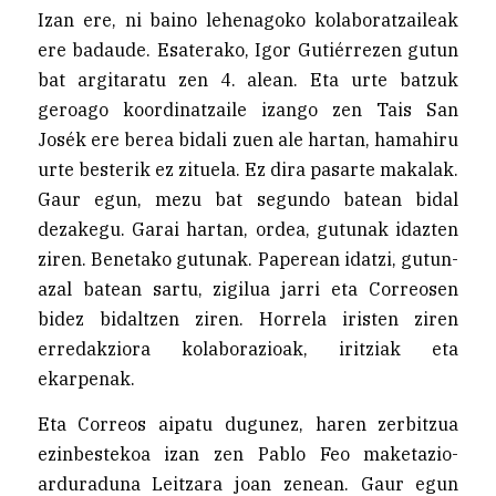
Izan ere, ni baino lehenagoko kolaboratzaileak
ere badaude. Esaterako, Igor Gutiérrezen gutun
bat argitaratu zen 4. alean. Eta urte batzuk
geroago koordinatzaile izango zen Tais San
Josék ere berea bidali zuen ale hartan, hamahiru
urte besterik ez zituela. Ez dira pasarte makalak.
Gaur egun, mezu bat segundo batean bidal
dezakegu. Garai hartan, ordea, gutunak idazten
ziren. Benetako gutunak. Paperean idatzi, gutun-
azal batean sartu, zigilua jarri eta Correosen
bidez bidaltzen ziren. Horrela iristen ziren
erredakziora kolaborazioak, iritziak eta
ekarpenak.
Eta Correos aipatu dugunez, haren zerbitzua
ezinbestekoa izan zen Pablo Feo maketazio-
arduraduna Leitzara joan zenean. Gaur egun