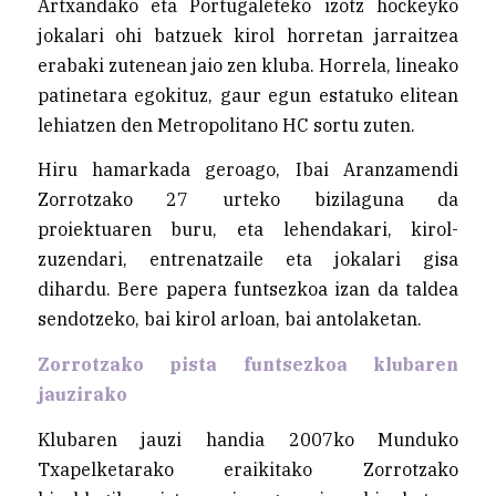
Artxandako eta Portugaleteko izotz hockeyko
jokalari ohi batzuek kirol horretan jarraitzea
erabaki zutenean jaio zen kluba. Horrela, lineako
patinetara egokituz, gaur egun estatuko elitean
lehiatzen den Metropolitano HC sortu zuten.
Hiru hamarkada geroago, Ibai Aranzamendi
Zorrotzako 27 urteko bizilaguna da
proiektuaren buru, eta lehendakari, kirol-
zuzendari, entrenatzaile eta jokalari gisa
dihardu. Bere papera funtsezkoa izan da taldea
sendotzeko, bai kirol arloan, bai antolaketan.
Zorrotzako pista funtsezkoa klubaren
jauzirako
Klubaren jauzi handia 2007ko Munduko
Txapelketarako eraikitako Zorrotzako