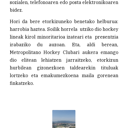
sozialen, telefonoaren edo posta elektronikoaren
bidez.
Hori da bere etorkizuneko benetako helburua:
harrobia haztea. Soilik horrela utziko dio hockey
lineak kirol minoritarioa izateari eta presentzia
irabaziko du auzoan. Eta, aldi berean,
Metropolitano Hockey Clubari aukera emango
dio elitean lehiatzen jarraitzeko, etorkizun
hurbilean gizonezkoen taldearekin tituluak
lortzeko eta emakumezkoena maila gorenean
finkatzeko.