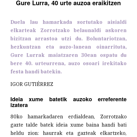
Gure Lurra, 40 urte auzoa eraikitzen
Duela lau hamarkada sortutako aisialdi
elkarteak Zorrotzako belaunaldi askoren
bizitzan arrastoa utzi du. Boluntariotzan,
hezkuntzan eta auzo-lanean oinarrituta,
Gure Lurrak maiatzaren 30ean ospatu du
bere 40. urteurrena, auzo osoari irekitako
festa handi batekin.
IGOR GUTIÉRREZ
Ideia xume batetik auzoko erreferente
izatera
80ko hamarkadaren erdialdean, Zorrotzako
gazte talde batek ideia xume baina handi bati
heldu zion: haurrak eta gazteak elkartzeko,