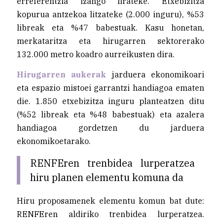
erreferentzia izango lirateke. Etxebizitza
kopurua antzekoa litzateke (2.000 inguru), %53
libreak eta %47 babestuak. Kasu honetan,
merkataritza eta hirugarren sektorerako
132.000 metro koadro aurreikusten dira.
Hirugarren aukerak
jarduera ekonomikoari
eta espazio mistoei garrantzi handiagoa ematen
die. 1.850 etxebizitza inguru planteatzen ditu
(%52 libreak eta %48 babestuak) eta azalera
handiagoa gordetzen du jarduera
ekonomikoetarako.
RENFEren trenbidea lurperatzea
hiru planen elementu komuna da
Hiru proposamenek elementu komun bat dute:
RENFEren aldiriko trenbidea lurperatzea.