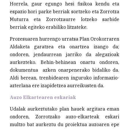
Horrela, gaur egungo hesi fisikoa kendu eta
espazio hori parke berriak sortzeko eta Zorrotza
Muturra eta Zorrotzaurre lotzeko sarbide
berriak egiteko erabiliko litzateke.
Prozesuaren hurrengo urratsa Plan Orokorraren
Aldaketa garatzea eta onartzea izango da;
ondoren, jendaurrean jarriko da alegazioak
aurkezteko. Behin-behinean onartu ondoren,
dokumentua azken onarpenerako bidaliko da.
Aldi berean, trenbidearen inguruko informazio-
azterlana ere izapidetzea aurreikusten da.
Auzo Elkartearen eskariak
Udalak aurkeztutako plan hauek argitara eman
ondoren, Zorrotzako auzo-elkarteak eskari
multzo bat aurkeztu du proiektua auzoaren epe