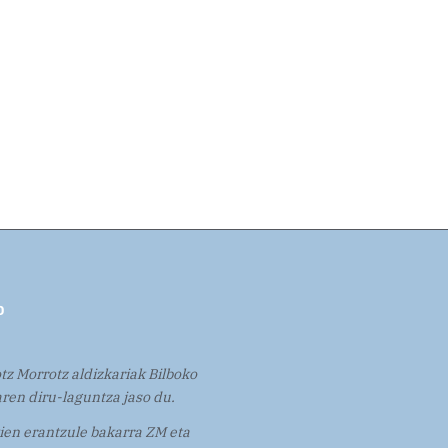
tz Morrotz aldizkariak Bilboko
ren diru-laguntza jaso du.
en erantzule bakarra ZM eta