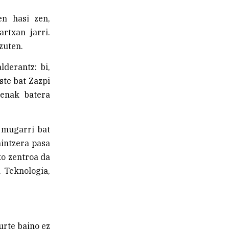
en hasi zen,
rtxan jarri.
zuten.
lderantz: bi,
ste bat Zazpi
denak batera
 mugarri bat
aintzera pasa
ko zentroa da
a Teknologia,
urte baino ez