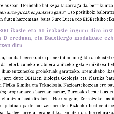
re auzoan. Horietako bat Kepa Luzarraga da, berrikuntz
en auzo-giroak engantxatu gaitu”
. Oso positiboki balorat
n duten harremana, baita Gure Lurra edo EISErekiko elk
300 ikasle eta 50 irakasle inguru dira inst
k D ereduan, eta Batxilergo modalitate ez
tzen ditu
n, hainbat berrikuntza proiektutan murgildu da ikastetx
da, etorkizuneko erabilera anitzeko gela eraikitzea he
 ikus-entzunezko proiektuak garatzeko. Eremukako ikas
 jarri dute: DBH1en Biologia-Geologia eta Plastika batu
, Fisika-Kimika eta Teknologia. Nazioartekotzean ere p
ing
programaren barruan sartuz, Europako beste ikastet
ehuntzen hasi direlarik. Horrez gain, Zorrotzako inst
u pilotuan parte hartzen ari den Bizkaiko bost zentroe
a ikasleei arreta terapeutikoa ematea da; horretarako,