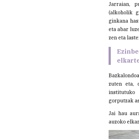
Jarraian, p
(alkoholik 
ginkana hasi
eta abar luz
zen eta last
Ezinbes
elkart
Bazkalondoan
zuten eta,
institutuko
gorputzak as
Jai hau aur
auzoko elkar