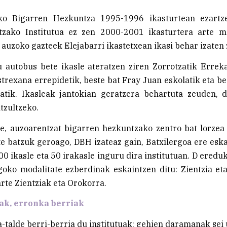
ko Bigarren Hezkuntza 1995-1996 ikasturtean ezartz
tzako Institutua ez zen 2000-2001 ikasturtera arte ma
 auzoko gazteek Elejabarri ikastetxean ikasi behar izaten 
 autobus bete ikasle ateratzen ziren Zorrotzatik Erreka
trexana errepidetik, beste bat Fray Juan eskolatik eta be
atik. Ikasleak jantokian geratzera behartuta zeuden, 
tzultzeko.
e, auzoarentzat bigarren hezkuntzako zentro bat lorzea
te batzuk geroago, DBH izateaz gain, Batxilergoa ere esk
00 ikasle eta 50 irakasle inguru dira institutuan. D eredu
goko modalitate ezberdinak eskaintzen ditu: Zientzia et
arte Zientziak eta Orokorra.
ak, erronka berriak
-talde berri-berria du institutuak: gehien daramanak sei 