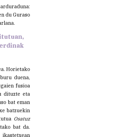
a arduraduna:
zen du Guraso
arlana.
itutuan,
berdinak
ea. Horietako
lburu duena,
gaien fusioa
 dituzte eta
auso bat eman
xe batzuekin
itutua
Osatuz
tako bat da.
 ikastetxean