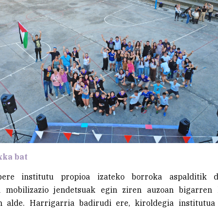
xka bat
bere institutu propioa izateko borroka aspalditik d
 mobilizazio jendetsuak egin ziren auzoan bigarren 
n alde. Harrigarria badirudi ere, kiroldegia institutua