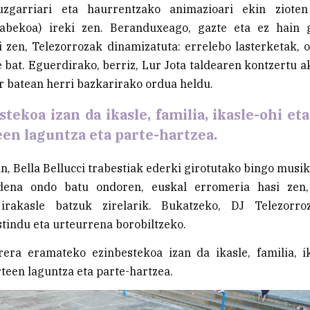
uzgarriari eta haurrentzako animazioari ekin ziote
gabekoa) ireki zen. Beranduxeago, gazte eta ez hain 
 zen, Telezorrozak dinamizatuta: errelebo lasterketak,
e bat. Eguerdirako, berriz, Lur Jota taldearen kontzertu a
er batean herri bazkarirako ordua heldu.
tekoa izan da ikasle, familia, ikasle-ohi et
een laguntza eta parte-hartzea.
, Bella Bellucci trabestiak ederki girotutako bingo musi
 dena ondo batu ondoren, euskal erromeria hasi zen,
 irakasle batzuk zirelarik. Bukatzeko, DJ Telezorro
tindu eta urteurrena borobiltzeko.
rera eramateko ezinbestekoa izan da ikasle, familia, ik
teen laguntza eta parte-hartzea.