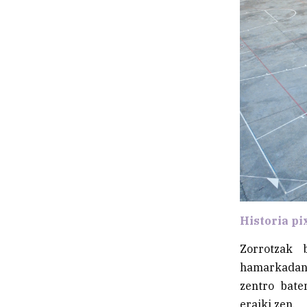
Historia pi
Zorrotzak 
hamarkadan
zentro bate
eraiki zen.