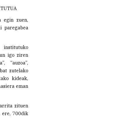
TITUTUA
a egin zuen,
di paregabea
 institutuko
un igo ziren
”, “auzoa”,
 bat zutelako
tako kideak,
 hasiera eman
arrita zituen
a ere, 700dik