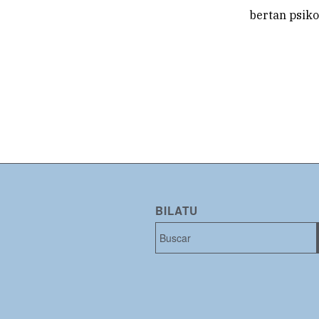
bertan psiko
BILATU