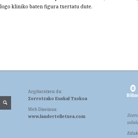
logo kliniko baten figura txertatu dute.
Argitaratzen du:
Zorrotzako Euskal Txokoa
Web Diseinua:
Zorro
www.landertelletxea.com
udala
Eduki