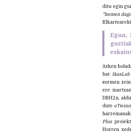
ditu egin gu
“hemen dago
Elkarteareki
Egun, 
guztia
eskain
Azken bolada
bat
IkasLab
sormen zein
ere martxan
DBH2n, aldiz
dute
eTwinn
harremanak 
Plus
proiekt
Horren xede