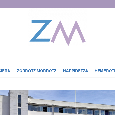
SIERA
ZORROTZ MORROTZ
HARPIDETZA
HEMEROT