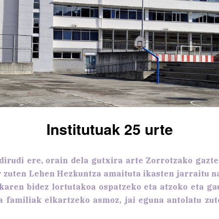
Institutuak 25 urte
dirudi ere, orain dela gutxira arte Zorrotzako gazt
 zuten Lehen Hezkuntza amaituta ikasten jarraitu n
karen bidez lortutakoa ospatzeko eta atzoko eta gau
a familiak elkartzeko asmoz, jai eguna antolatu zu