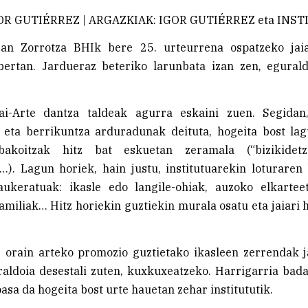
OR GUTIÉRREZ | ARGAZKIAK: IGOR GUTIÉRREZ eta INS
an Zorrotza BHIk bere 25. urteurrena ospatzeko jai
 bertan. Jardueraz beteriko larunbata izan zen, egural
ai-Arte dantza taldeak agurra eskaini zuen. Segidan,
 eta berrikuntza arduradunak deituta, hogeita bost lag
 bakoitzak hitz bat eskuetan zeramala (“bizikidetza
…). Lagun horiek, hain justu, institutuarekin loturaren
aukeratuak: ikasle edo langile-ohiak, auzoko elkartee
familiak… Hitz horiekin guztiekin murala osatu eta jaiari
 orain arteko promozio guztietako ikasleen zerrendak j
aldoia desestali zuten, kuxkuxeatzeko. Harrigarria bad
pasa da hogeita bost urte hauetan zehar institututik.