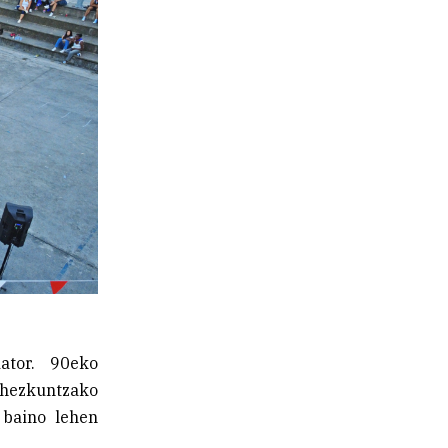
ator. 90eko
hezkuntzako
 baino lehen