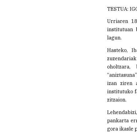
TESTUA: IG
Urriaren 18
institutuan
lagun.
Hasteko, Ib
zuzendariak
oholtzara,
“aniztasuna”
izan ziren 
institutuko 
zitzaion.
Lehendabizi,
pankarta err
gora ikasle 