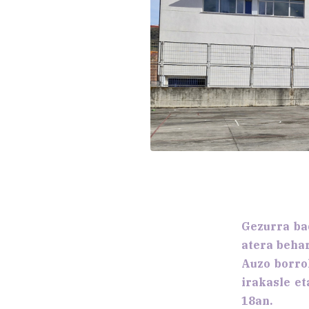
Gezurra ba
atera behar
Auzo borro
irakasle et
18an.