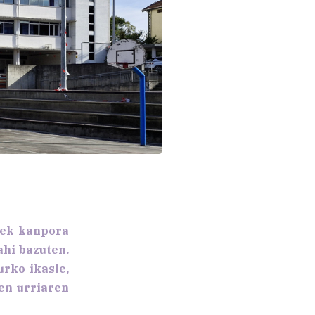
eek kanpora
ahi bazuten.
rko ikasle,
ten urriaren