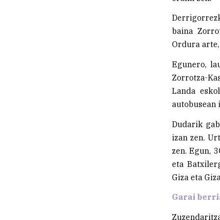
Derrigorrez
baina Zorro
Ordura arte,
Egunero, lau
Zorrotza-Kas
Landa eskol
autobusean i
Dudarik gab
izan zen. Ur
zen. Egun, 3
eta Batxiler
Giza eta Giz
Garai berri
Zuzendaritza