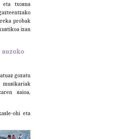
n eta txosna
gazteentzako
 oreka probak
kustikoa izan
a auzoko
katuaz gozatu
 musikariak
zaren saioa,
asle-ohi eta