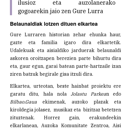
ilusioz eta auzolanerako
gogoarekin jaio zen Gure Lurra
Belaunaldiak lotzen dituen elkartea
Gure Lurraren historian zehar ehunka haur,
gazte eta familia igaro dira elkartetik.
Udalekuak eta aisialdiko jarduerak belaunaldi
askoren oroitzapen berezien parte bihurtu dira
eta, gaur egun, garai batean parte-hartzaile izan
ziren batzuk begirale gisa itzuli dira.
Elkartea, urteotan, beste hainbat proiektu ere
garatu ditu, hala nola
Jolastu Parkea
n edo
Bilbao.Gaua
ekimenak, auzoko plazak eta
kiroldegia jolasez, musikaz eta bizitzaz betetzen
zituztenak. Horrez gain, erakundeekin
elkarlanean, Auzoka Komunitate Zentroa, Aisi