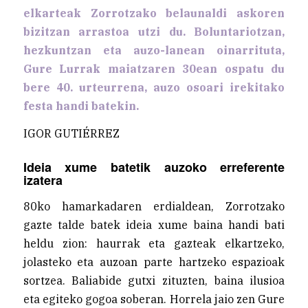
elkarteak Zorrotzako belaunaldi askoren
bizitzan arrastoa utzi du. Boluntariotzan,
hezkuntzan eta auzo-lanean oinarrituta,
Gure Lurrak maiatzaren 30ean ospatu du
bere 40. urteurrena, auzo osoari irekitako
festa handi batekin.
IGOR GUTIÉRREZ
Ideia xume batetik auzoko erreferente
izatera
80ko hamarkadaren erdialdean, Zorrotzako
gazte talde batek ideia xume baina handi bati
heldu zion: haurrak eta gazteak elkartzeko,
jolasteko eta auzoan parte hartzeko espazioak
sortzea. Baliabide gutxi zituzten, baina ilusioa
eta egiteko gogoa soberan. Horrela jaio zen Gure