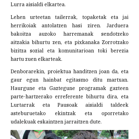
Lurra aisialdi elkartea.
Lehen urteetan tailerrak, topaketak eta jai
herrikoiak antolatzen hasi ziren. Jarduera
bakoitza auzoko harremanak sendotzeko
aitzakia bihurtu zen, eta pixkanaka Zorrotzako
bizitza sozial eta komunitarioan toki berezia
hartu zuen elkarteak.
Denborarekin, proiektua handitzen joan da, eta
gaur egun hainbat egitasmo ditu martxan.
Haurgune eta Gaztegune programak gazteen
parte-hartzerako erreferente bihurtu dira, eta
Lurtarrak eta Pausoak aisialdi taldeek
asteburuetako ekintzak eta oporretako
udalekuak eskaintzen jarraitzen dute.