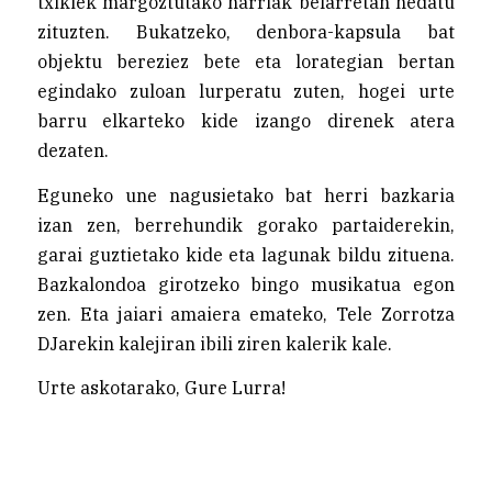
txikiek margoztutako harriak belarretan hedatu
zituzten. Bukatzeko, denbora-kapsula bat
objektu bereziez bete eta lorategian bertan
egindako zuloan lurperatu zuten, hogei urte
barru elkarteko kide izango direnek atera
dezaten.
Eguneko une nagusietako bat herri bazkaria
izan zen, berrehundik gorako partaiderekin,
garai guztietako kide eta lagunak bildu zituena.
Bazkalondoa girotzeko bingo musikatua egon
zen. Eta jaiari amaiera emateko, Tele Zorrotza
DJarekin kalejiran ibili ziren kalerik kale.
Urte askotarako, Gure Lurra!