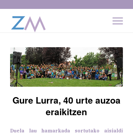
Gure Lurra, 40 urte auzoa
eraikitzen
Duela lau hamarkada sortutako aisialdi