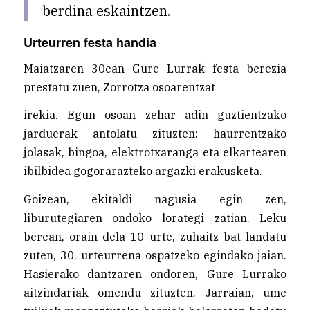
berdina eskaintzen.
Urteurren festa handia
Maiatzaren 30ean Gure Lurrak festa berezia
prestatu zuen, Zorrotza osoarentzat
irekia. Egun osoan zehar adin guztientzako
jarduerak antolatu zituzten: haurrentzako
jolasak, bingoa, elektrotxaranga eta elkartearen
ibilbidea gogorarazteko argazki erakusketa.
Goizean, ekitaldi nagusia egin zen,
liburutegiaren ondoko lorategi zatian. Leku
berean, orain dela 10 urte, zuhaitz bat landatu
zuten, 30. urteurrena ospatzeko egindako jaian.
Hasierako dantzaren ondoren, Gure Lurrako
aitzindariak omendu zituzten. Jarraian, ume