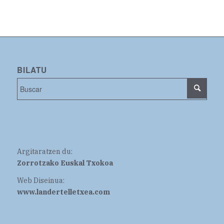
BILATU
Argitaratzen du:
Zorrotzako Euskal Txokoa
Web Diseinua:
www.landertelletxea.com