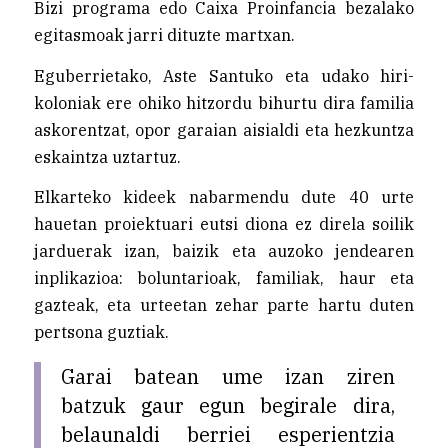
Bizi programa edo Caixa Proinfancia bezalako
egitasmoak jarri dituzte martxan.
Eguberrietako, Aste Santuko eta udako hiri-
koloniak ere ohiko hitzordu bihurtu dira familia
askorentzat, opor garaian aisialdi eta hezkuntza
eskaintza uztartuz.
Elkarteko kideek nabarmendu dute 40 urte
hauetan proiektuari eutsi diona ez direla soilik
jarduerak izan, baizik eta auzoko jendearen
inplikazioa: boluntarioak, familiak, haur eta
gazteak, eta urteetan zehar parte hartu duten
pertsona guztiak.
Garai batean ume izan ziren
batzuk gaur egun begirale dira,
belaunaldi berriei esperientzia