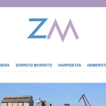
SIERA
ZORROTZ MORROTZ
HARPIDETZA
HEMEROT