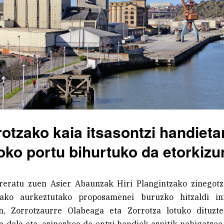
rotzako kaia itsasontzi handieta
oko portu bihurtuko da etorkiz
reratu zuen Asier Abaunzak Hiri Plangintzako zinegotz
rako aurkeztutako proposamenei buruzko hitzaldi inf
n, Zorrotzaurre Olabeaga eta Zorrotza lotuko dituzt
ia dela eta, ezinezkoa da ontzi handiek azpitik nabigatzea