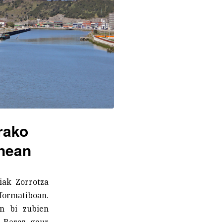
rako
unean
iak Zorrotza
ormatiboan.
en bi zubien
. Beraz, gaur