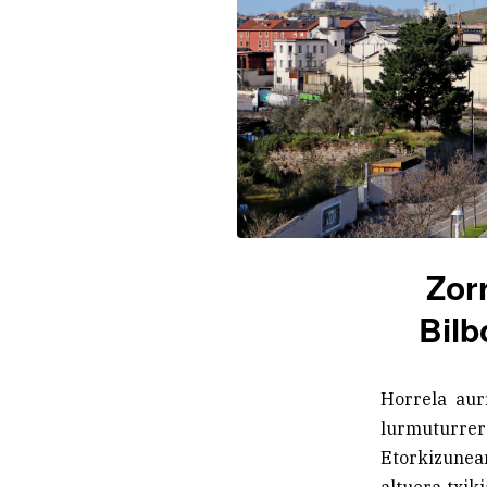
Zor
Bilb
Horrela aur
lurmuturre
Etorkizunea
altuera txik