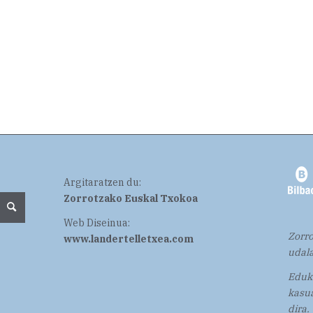
Argitaratzen du:
Zorrotzako Euskal Txokoa
Web Diseinua:
Zorro
www.landertelletxea.com
udala
Eduki
kasua
dira.