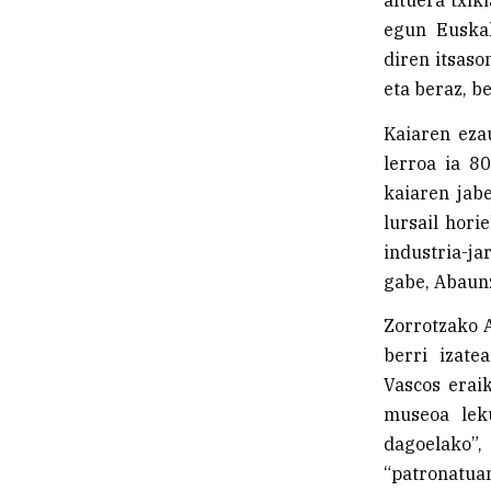
egun Euska
diren itsaso
eta beraz, b
Kaiaren eza
lerroa ia 8
kaiaren jabe
lursail hori
industria-ja
gabe, Abaunz
Zorrotzako A
berri izate
Vascos erai
museoa lek
dagoelako”
“patronatuan