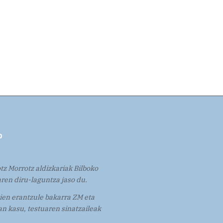
tz Morrotz aldizkariak Bilboko
ren diru-laguntza jaso du.
en erantzule bakarra ZM eta
n kasu, testuaren sinatzaileak