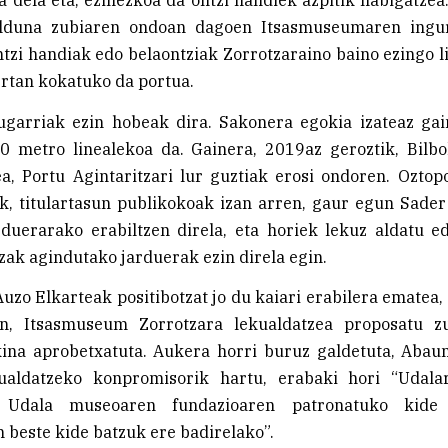
lduna zubiaren ondoan dagoen Itsasmuseumaren ingur
ntzi handiak edo belaontziak Zorrotzaraino baino ezingo lir
ertan kokatuko da portua.
ugarriak ezin hobeak dira. Sakonera egokia izateaz gain
00 metro linealekoa da. Gainera, 2019az geroztik, Bilb
a, Portu Agintaritzari lur guztiak erosi ondoren. Ozto
ek, titulartasun publikokoak izan arren, gaur egun Sade
rduerarako erabiltzen direla, eta horiek lekuz aldatu 
ak agindutako jarduerak ezin direla egin.
uzo Elkarteak positibotzat jo du kaiari erabilera ematea,
an, Itsasmuseum Zorrotzara lekualdatzea proposatu z
kina aprobetxatuta. Aukera horri buruz galdetuta, Abau
ualdatzeko konpromisorik hartu, erabaki hori “Udala
, Udala museoaren fundazioaren patronatuko kide
 beste kide batzuk ere badirelako”.