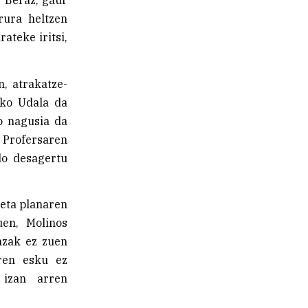
ura heltzen
ateke iritsi,
, atrakatze-
oko Udala da
po nagusia da
r Profersaren
edo desagertu
 eta planaren
uen, Molinos
nzak ez zuen
ren esku ez
 izan arren