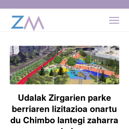
Udalak Zirgarien parke
berriaren lizitazioa onartu
du Chimbo lantegi zaharra