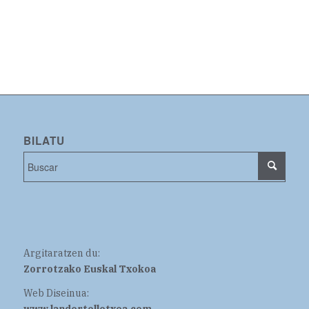
BILATU
Argitaratzen du:
Zorrotzako Euskal Txokoa
Web Diseinua:
www.landertelletxea.com