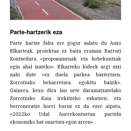
Parte-hartzerik eza
Parte hartze falta ere gogor salatu du Auzo
Elkarteak, proiektua ez baita eraman Barruti
Kontseilura «proposamenak eta hobekuntzak
egin ahal izateko». Elkarteko kideek argi utzi
nahi dute «ez duela parkea baztertzen,
Zorrotzako beharretara egokitu baizik».
Gainera, kexu dira lau urte daramatzatelako
Zorrotzako Kaia irekitzeko eskatzen, eta
berroneratze horri buruz ez da ezer aipatu,
«2022ko Udal Aurrekontuetan partida
ekonomiko bat onartuta egon arren».