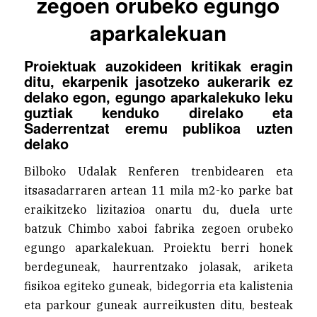
zegoen orubeko egungo
aparkalekuan
Proiektuak auzokideen kritikak eragin
ditu, ekarpenik jasotzeko aukerarik ez
delako egon, egungo aparkalekuko leku
guztiak kenduko direlako eta
Saderrentzat eremu publikoa uzten
delako
Bilboko Udalak Renferen trenbidearen eta
itsasadarraren artean 11 mila m2-ko parke bat
eraikitzeko lizitazioa onartu du, duela urte
batzuk Chimbo xaboi fabrika zegoen orubeko
egungo aparkalekuan. Proiektu berri honek
berdeguneak, haurrentzako jolasak, ariketa
fisikoa egiteko guneak, bidegorria eta kalistenia
eta parkour guneak aurreikusten ditu, besteak