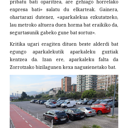
pribatu bati oparitzea, are gehiago horrelako
enpresa bati» salatu du elkarteak. Gainera,
ohartarazi dutenez, «aparkalekua ezkutatzeko,
lau metroko altuera duen horma bat eraikiko da,
segurtasunik gabeko gune bat sortuz».
Kritika ugari eragiten dituen beste alderdi bat
egungo aparkalekutik aparkaleku guztiak
kentzea da. Izan ere, aparkaleku falta da
Zorrotzako bizilagunen kexa nagusienetako bat.