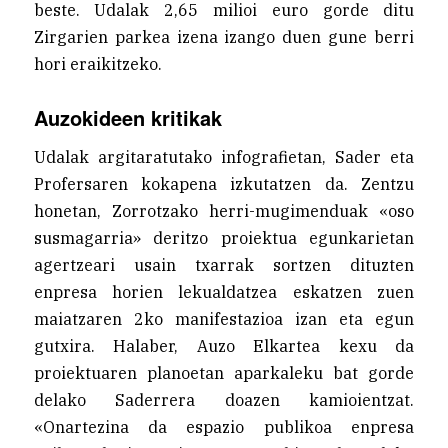
beste. Udalak 2,65 milioi euro gorde ditu
Zirgarien parkea izena izango duen gune berri
hori eraikitzeko.
Auzokideen kritikak
Udalak argitaratutako infografietan, Sader eta
Profersaren kokapena izkutatzen da. Zentzu
honetan, Zorrotzako herri-mugimenduak «oso
susmagarria» deritzo proiektua egunkarietan
agertzeari usain txarrak sortzen dituzten
enpresa horien lekualdatzea eskatzen zuen
maiatzaren 2ko manifestazioa izan eta egun
gutxira. Halaber, Auzo Elkartea kexu da
proiektuaren planoetan aparkaleku bat gorde
delako Saderrera doazen kamioientzat.
«Onartezina da espazio publikoa enpresa