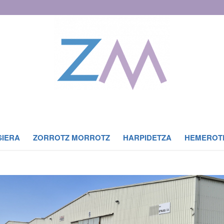
SIERA
ZORROTZ MORROTZ
HARPIDETZA
HEMEROT