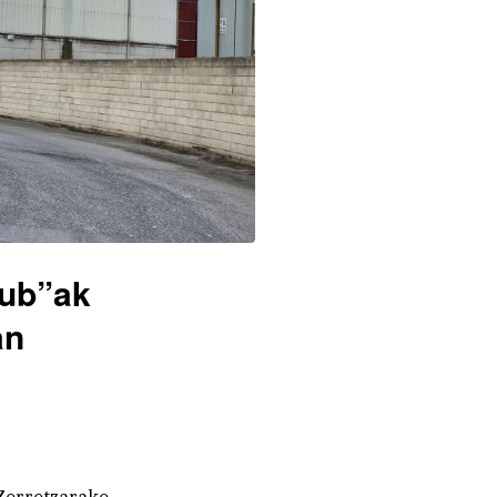
hub”ak
an
Zorrotzarako