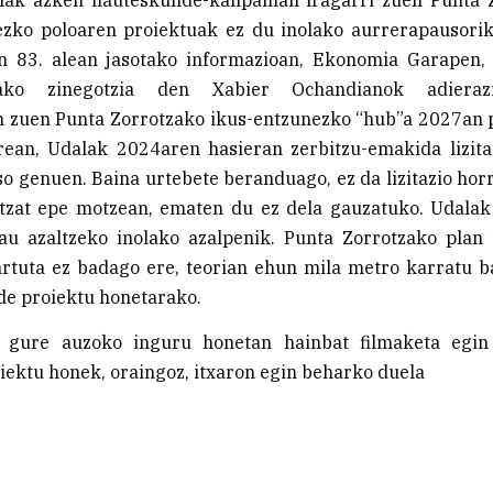
ezko poloaren proiektuak ez du inolako aurrerapausori
en 83. alean jasotako informazioan, Ekonomia Garapen,
zako zinegotzia den Xabier Ochandianok adieraz
n zuen Punta Zorrotzako ikus-entzunezko “hub”a 2027an 
erean, Udalak 2024aren hasieran zerbitzu-emakida lizit
so genuen. Baina urtebete beranduago, ez da lizitazio horr
ntzat epe motzean, ematen du ez dela gauzatuko. Udala
au azaltzeko inolako azalpenik. Punta Zorrotzako plan 
artuta ez badago ere, teorian ehun mila metro karratu b
de proiektu honetarako.
 gure auzoko inguru honetan hainbat filmaketa egin
iektu honek, oraingoz, itxaron egin beharko duela