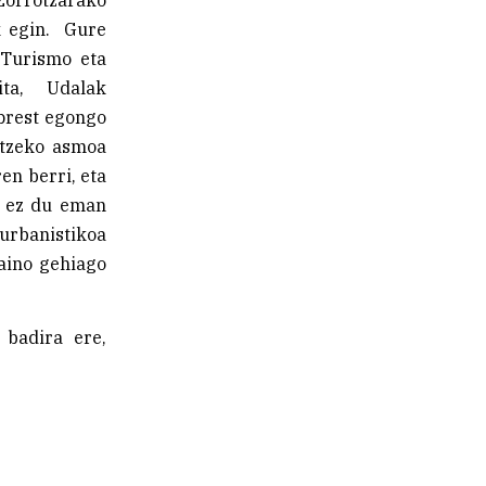
k egin. Gure
 Turismo eta
ita, Udalak
prest egongo
atzeko asmoa
en berri, eta
k ez du eman
urbanistikoa
aino gehiago
 badira ere,