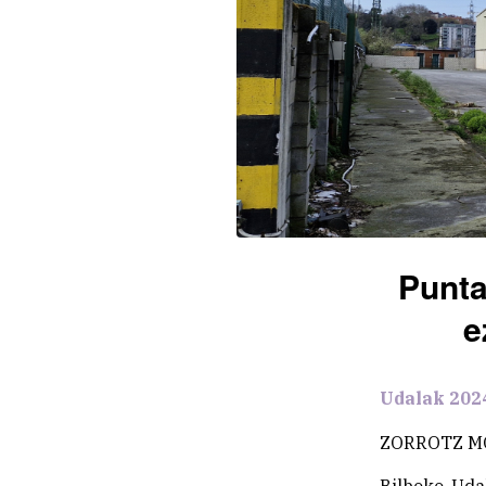
Punta
e
Udalak 2024
ZORROTZ M
Bilboko Uda