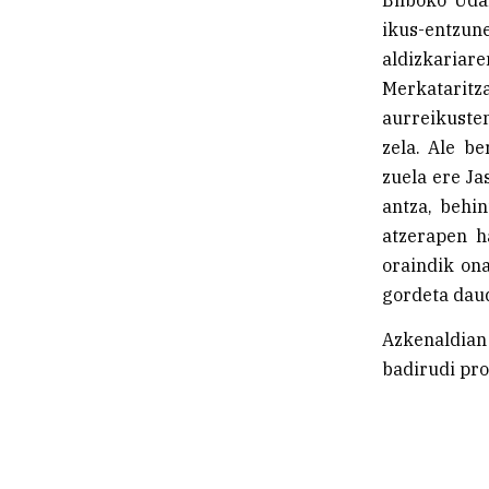
ikus-entzun
aldizkariar
Merkatarit
aurreikuste
zela. Ale b
zuela ere Ja
antza, behi
atzerapen h
oraindik on
gordeta dau
Azkenaldian
badirudi pro