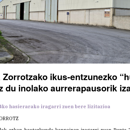
 Zorrotzako ikus-entzunezko “
z du inolako aurrerapausorik iz
ko hasierarako iragarri zuen bere lizitazioa
ORROTZ
lak azken hauteskunde-kanpainan iragarri zuen Punta 