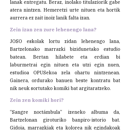
lanak entregatu. Beraz, inolako titulaziorik gabe
atera nintzen. Hemeretzi urte nituen eta hortik
aurrera ez zait inoiz lanik falta izan.
Zein izan zen zure lehenengo lana?
JOSO eskolak lortu zidan lehenengo lana,
Bartzelonako marrazki bizidunetako estudio
batean. Bertan hilabete eta erdian bi
laburmetrai egin nituen eta utzi egin nuen,
estudioa OPUSekoa zela ohartu nintzenean.
Gainera, ordurako banuen beste kontratu bat
nik neuk sortutako komiki bat argitaratzeko.
Zein zen komiki hori?
“Sangre noctámbula” izeneko albuma da,
Bartzelonan giroturiko banpiro-istorio bat.
Gidoia, marrazkiak eta kolorea nik egindakoak