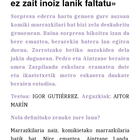
ez zait inoiz lanik faltatu»
Sorpresa ederra hartu genuen gure auzoan
komiki marrazkilari bat bizi zela deskubritu
genuenean. Baina sorpresa bikoitza izan da
bere emaztea, berarekin batera lan egiten
duena, Zorrotzako betiko auzokidea dela
jakin dugunean. Pedro eta Aintzane beraien
umea Zazpilanda eskolara eramaten dute
eta ikastetxetik metro eskasera daukate
beraien estudioa.
Testua:
IGOR GUTIÉRREZ.
Argazkiak
: AITOR
MARÍN
Nola definituko zenuke zure lana?
Marrazkilaria naiz, komikietako marrazkilaria
batik bat. Nire emaztea, Aintzane Landa,