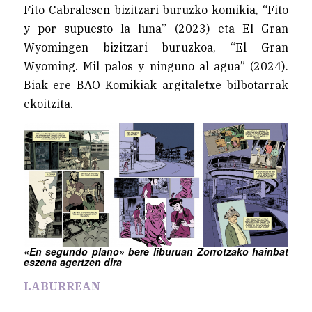
Fito Cabralesen bizitzari buruzko komikia, “Fito
y por supuesto la luna” (2023) eta El Gran
Wyomingen bizitzari buruzkoa, “El Gran
Wyoming. Mil palos y ninguno al agua” (2024).
Biak ere BAO Komikiak argitaletxe bilbotarrak
ekoitzita.
«En segundo plano» bere liburuan Zorrotzako hainbat
eszena agertzen dira
LABURREAN