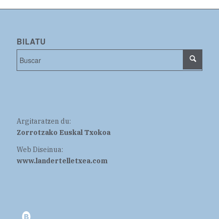
BILATU
Argitaratzen du:
Zorrotzako Euskal Txokoa
Web Diseinua:
www.landertelletxea.com