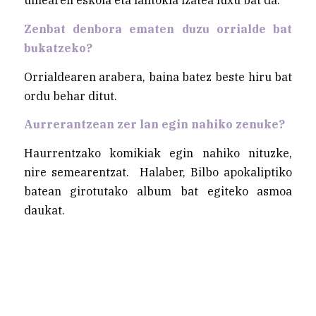
Zenbat denbora ematen duzu orrialde bat
bukatzeko?
Orrialdearen arabera, baina batez beste hiru bat
ordu behar ditut.
Aurrerantzean zer lan egin nahiko zenuke?
Haurrentzako komikiak egin nahiko nituzke,
nire semearentzat. Halaber, Bilbo apokaliptiko
batean girotutako album bat egiteko asmoa
daukat.