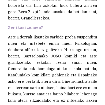
kolorista da. Lan askotan biok batera aritzen
gara. Bera Zazpi Landa auzokoa da betidanik; ni,
berriz, Granollersekoa.
Zer ikasi zenuen?
Arte Ederrak ikasteko sarbide proba suspenditu
nuen eta urtebete eman nuen Psikologian,
denbora alferrik ez galtzeko. Hurrengo urtean,
berriz, Bartzelonako JOSO komiki eta arte
grafikoetako eskolan izena eman nuen.
Generalitateak homologatutako eskola bat da,
Kataluniako komikilari gehienak eta Espainako
asko ere bertatik atera dira. Bineta-ilustratzaile
masterrean sartu nintzen, baina hori ere ez nuen
bukatu, kurtso amaiera baino hilabete lehenago
lana atera zitzaidalako eta ez nituelako azken