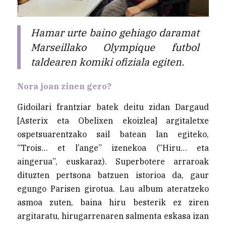
Hamar urte baino gehiago daramat
Marseillako Olympique futbol
taldearen komiki ofiziala egiten.
Nora joan zinen gero?
Gidoilari frantziar batek deitu zidan Dargaud
[Asterix eta Obelixen ekoizlea] argitaletxe
ospetsuarentzako sail batean lan egiteko,
“Trois… et l’ange” izenekoa (“Hiru… eta
aingerua”, euskaraz). Superbotere arraroak
dituzten pertsona batzuen istorioa da, gaur
egungo Parisen girotua. Lau album ateratzeko
asmoa zuten, baina hiru besterik ez ziren
argitaratu, hirugarrenaren salmenta eskasa izan