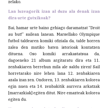
zelako.
Lan luzeagorik izan al duzu ala denak izan
dira urte gutxikoak?
Bai, hamar urte baino gehiago daramatzat “Droit
au but!” sailean lanean. Marsellako Olympique
futbol taldearen komiki ofiziala da, talde horren
zalea den mutiko baten istorioak kontatzen
dituena. Oso komiki arrakastatsua da,
dagoeneko 21 album argitaratu dira eta 11.
zenbakiaren berrehun mila ale saldu ziren! Sail
horretarako nire lehen lana 12. zenbakiaren
azala izan zen. Ondoren, 13. zenbakiaren kolorea
egin nuen eta 14. zenbakitik aurrera arkatzak
[marrazkiak] egiten ditut. Nire emazteak kolorea
egiten du.