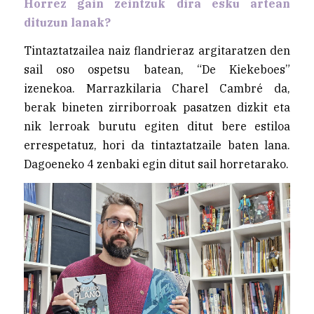
Horrez gain zeintzuk dira esku artean
dituzun lanak?
Tintaztatzailea naiz flandrieraz argitaratzen den
sail oso ospetsu batean, “De Kiekeboes”
izenekoa. Marrazkilaria Charel Cambré da,
berak bineten zirriborroak pasatzen dizkit eta
nik lerroak burutu egiten ditut bere estiloa
errespetatuz, hori da tintaztatzaile baten lana.
Dagoeneko 4 zenbaki egin ditut sail horretarako.