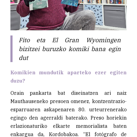
Fito eta El Gran Wyomingen
bizitzei buruzko komiki bana egin
dut
Komikien mundutik aparteko ezer egiten
duzu?
Orain pankarta bat diseinatzen ari naiz
Mauthauseneko presoen omenez, kontzentrazio-
esparruaren askapenaren 80. urteurrenerako
egingo den agerraldi baterako. Preso horiekin
erlazionaturiko elkarte memorialista baten
enkargua da, Kordobakoa. “El fotógrafo de