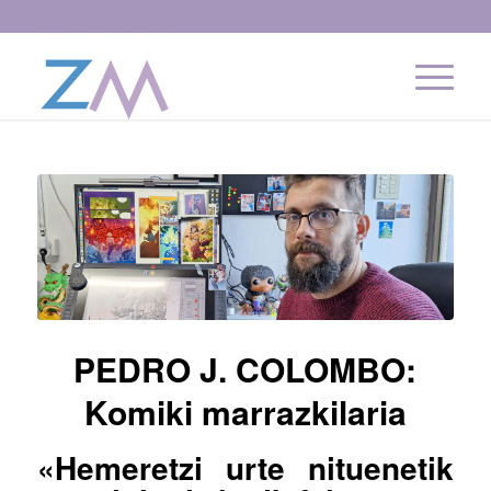
PEDRO J. COLOMBO:
Komiki marrazkilaria
«Hemeretzi urte nituenetik