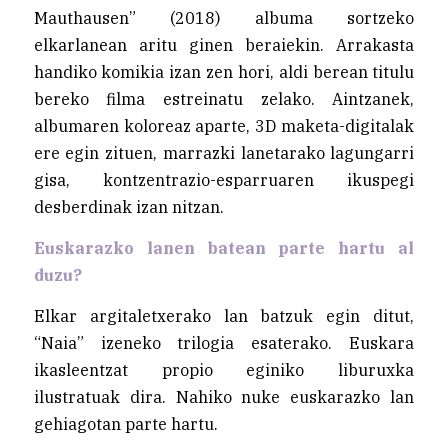
Mauthausen” (2018) albuma sortzeko
elkarlanean aritu ginen beraiekin. Arrakasta
handiko komikia izan zen hori, aldi berean titulu
bereko filma estreinatu zelako. Aintzanek,
albumaren koloreaz aparte, 3D maketa-digitalak
ere egin zituen, marrazki lanetarako lagungarri
gisa, kontzentrazio-esparruaren ikuspegi
desberdinak izan nitzan.
Euskarazko lanen batean parte hartu al
duzu?
Elkar argitaletxerako lan batzuk egin ditut,
“Naia” izeneko trilogia esaterako. Euskara
ikasleentzat propio eginiko liburuxka
ilustratuak dira. Nahiko nuke euskarazko lan
gehiagotan parte hartu.