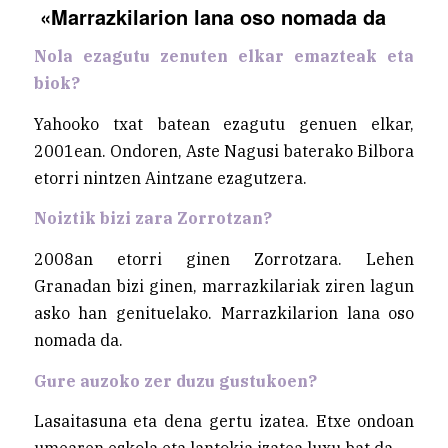
«Marrazkilarion lana oso nomada da
Nola ezagutu zenuten elkar emazteak eta
biok?
Yahooko txat batean ezagutu genuen elkar,
2001ean. Ondoren, Aste Nagusi baterako Bilbora
etorri nintzen Aintzane ezagutzera.
Noiztik bizi zara Zorrotzan?
2008an etorri ginen Zorrotzara. Lehen
Granadan bizi ginen, marrazkilariak ziren lagun
asko han genituelako. Marrazkilarion lana oso
nomada da.
Gure auzoko zer duzu gustukoen?
Lasaitasuna eta dena gertu izatea. Etxe ondoan
umearen eskola eta lantokia izatea luxu bat da.