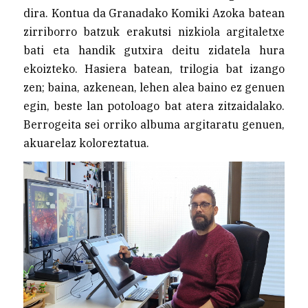
dira. Kontua da Granadako Komiki Azoka batean
zirriborro batzuk erakutsi nizkiola argitaletxe
bati eta handik gutxira deitu zidatela hura
ekoizteko. Hasiera batean, trilogia bat izango
zen; baina, azkenean, lehen alea baino ez genuen
egin, beste lan potoloago bat atera zitzaidalako.
Berrogeita sei orriko albuma argitaratu genuen,
akuarelaz koloreztatua.