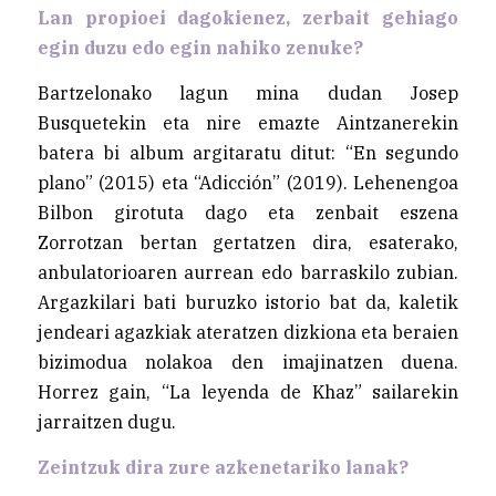
Lan propioei dagokienez, zerbait gehiago
egin duzu edo egin nahiko zenuke?
Bartzelonako lagun mina dudan Josep
Busquetekin eta nire emazte Aintzanerekin
batera bi album argitaratu ditut: “En segundo
plano” (2015) eta “Adicción” (2019). Lehenengoa
Bilbon girotuta dago eta zenbait eszena
Zorrotzan bertan gertatzen dira, esaterako,
anbulatorioaren aurrean edo barraskilo zubian.
Argazkilari bati buruzko istorio bat da, kaletik
jendeari agazkiak ateratzen dizkiona eta beraien
bizimodua nolakoa den imajinatzen duena.
Horrez gain, “La leyenda de Khaz” sailarekin
jarraitzen dugu.
Zeintzuk dira zure azkenetariko lanak?