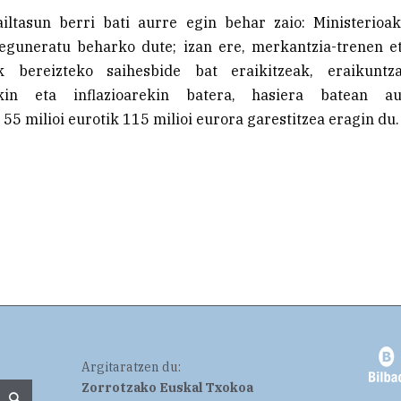
ailtasun berri bati aurre egin behar zaio: Ministerioa
eguneratu beharko dute; izan ere, merkantzia-trenen et
ak bereizteko saihesbide bat eraikitzeak, eraikunt
ekin eta inflazioarekin batera, hasiera batean aur
55 milioi eurotik 115 milioi eurora garestitzea eragin du.
Argitaratzen du:
Zorrotzako Euskal Txokoa