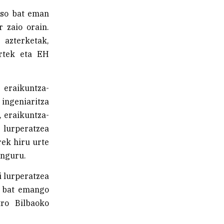
uso bat eman
 zaio orain.
 azterketak,
artek eta EH
eraikuntza-
 ingeniaritza
, eraikuntza-
 lurperatzea
rek hiru urte
inguru.
i lurperatzea
be bat emango
tro Bilbaoko