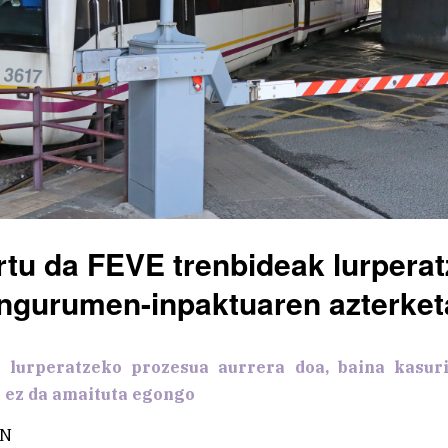
tu da FEVE trenbideak lurpera
ingurumen-inpaktuaren azterket
 lurperatzeko prozesua aurrera doa, baina kasur
 ez da amaituta egongo
ÍN