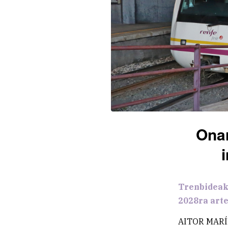
Onar
Trenbideak
2028ra arte
AITOR MAR