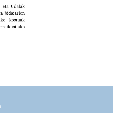
k eta Udalak
a bidaiarien
zako kostuak
reikusitako