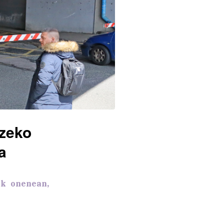
tzeko
a
ik onenean,