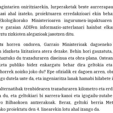
gintarien oniritziarekin, lurperaketak beste aurrerapa
asi ahal izateko, proiektuaren erredakzioari ekin behar
Ekologikorako Ministerioaren ingurumen-inpaktuaren
re garaian ADIFen informazio-azterlanari hainbat elk
ztu zizkioten alegazioak jasotzen ditu.
ats horren ondoren, Garraio Ministerioak dagoeneko 
 idazketa lizitaziora atera dezake. Behin hori gauzatuta,
haztuko du trazaduraren diseinua eta obra-plana. Ostean
keta publiko bidez enkargatu behar dira geltokia eta
 horrek noizko joko du? Epe ofizialik ez dagoen arren, ob
go dutela uste da, eta ingeniaritza lanak hamabi hilabete 
lternatibak trenbidearen trazaduraren kilometro eta erd
 du, eta geltokiari bi sarrera-kanoi eta igogailu-zuta
ro Bilbaokoen antzerakoak. Beraz, geltoki berria Me
ko proiektatu den 4. linearekin lotu ahal izango da.