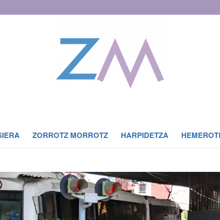
SIERA
ZORROTZ MORROTZ
HARPIDETZA
HEMEROT