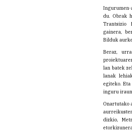
Ingurumen-a
du. Obrak h
Trantsizio 
gainera, be
Bilduk aurke
Beraz, urr
proiektuaren
lan batek ze
lanak lehia
egiteko. Eta
inguru iraun
Onartutako a
aurreikusten
dizkio, Met
etorkizunera