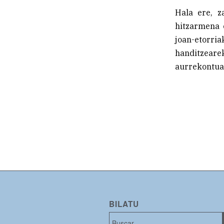
Hala ere, z
hitzarmena 
joan-etorri
handitzear
aurrekontua 
BILATU