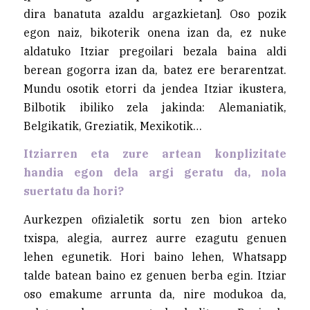
dira banatuta azaldu argazkietan]. Oso pozik
egon naiz, bikoterik onena izan da, ez nuke
aldatuko Itziar pregoilari bezala baina aldi
berean gogorra izan da, batez ere berarentzat.
Mundu osotik etorri da jendea Itziar ikustera,
Bilbotik ibiliko zela jakinda: Alemaniatik,
Belgikatik, Greziatik, Mexikotik…
Itziarren eta zure artean konplizitate
handia egon dela argi geratu da, nola
suertatu da hori?
Aurkezpen ofizialetik sortu zen bion arteko
txispa, alegia, aurrez aurre ezagutu genuen
lehen egunetik. Hori baino lehen, Whatsapp
talde batean baino ez genuen berba egin. Itziar
oso emakume arrunta da, nire modukoa da,