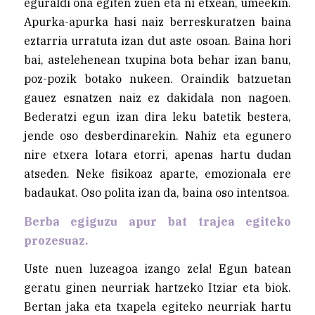
eguraldi ona egiten zuen eta ni etxean, umeekin.
Apurka-apurka hasi naiz berreskuratzen baina
eztarria urratuta izan dut aste osoan. Baina hori
bai, astelehenean txupina bota behar izan banu,
poz-pozik botako nukeen. Oraindik batzuetan
gauez esnatzen naiz ez dakidala non nagoen.
Bederatzi egun izan dira leku batetik bestera,
jende oso desberdinarekin. Nahiz eta egunero
nire etxera lotara etorri, apenas hartu dudan
atseden. Neke fisikoaz aparte, emozionala ere
badaukat. Oso polita izan da, baina oso intentsoa.
Berba egiguzu apur bat trajea egiteko
prozesuaz.
Uste nuen luzeagoa izango zela! Egun batean
geratu ginen neurriak hartzeko Itziar eta biok.
Bertan jaka eta txapela egiteko neurriak hartu