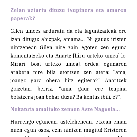
Zelan uztartu dituzu txupinera eta amaren
paperak?
Gilen umeez arduratu da eta laguntzaileak ere
izan ditugu: ahizpak, amama… Ni gauez iristen
nintzenean Gilen nire zain egoten zen eguna
komentatzeko eta Anartz [hiru urteko umea] lo.
Mirari [bost urteko umea], ordea, egunaren
arabera nire bila etortzen zen atera: “ama,
joango gara ohera hitz egitera?”. Anartzek
goizetan, berriz, “ama, gaur ere txupina
botatzera joan behar duzu? Ba kontuz ibili, e?”.
Nekatuta amaituko zenuen Aste Nagusia…
Hurrengo egunean, astelehenean, etxean eman
nuen egun osoa, ezin nintzen mugitu! Kristoren