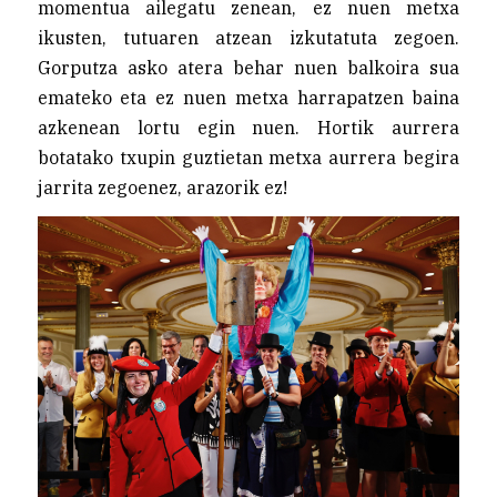
momentua ailegatu zenean, ez nuen metxa
ikusten, tutuaren atzean izkutatuta zegoen.
Gorputza asko atera behar nuen balkoira sua
emateko eta ez nuen metxa harrapatzen baina
azkenean lortu egin nuen. Hortik aurrera
botatako txupin guztietan metxa aurrera begira
jarrita zegoenez, arazorik ez!