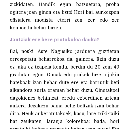
zizkidaten. Handik egun batzuetara, proba
egitera joan ginen eta listo! Hori bai, aurkezpen
ofizialera modista etorri zen, zer edo zer
konpondu behar bazen.
Jantziak ere bere protokoloa dauka?
Bai, noski! Aste Nagusiko jarduera guztietan
errespetatu beharrekoa da, gainera. Ezin duzu
ez jaka ez txapela kendu, berdin du 20 zein 40
gradutan egon. Gonak edo prakek luzera jakin
batekoak izan behar dute ere eta barrutik beti
alkandora zuria eraman behar duzu. Oinetakoei
dagokienez behintzat, eredu ezberdinen artean
aukera dezakezu baina beltz-beltzak izan behar
dira. Neuk aukeratutakoek, kasu, lore txiki-txiki
bat zeukaten, laranja kolorekoa; bada, hori
errotulki beltzez margotu behar izan nuen! Eta