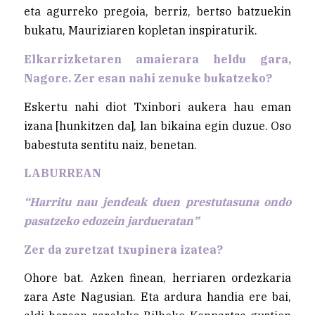
eta agurreko pregoia, berriz, bertso batzuekin
bukatu, Mauriziaren kopletan inspiraturik.
Elkarrizketaren amaierara heldu gara,
Nagore. Zer esan nahi zenuke bukatzeko?
Eskertu nahi diot Txinbori aukera hau eman
izana [hunkitzen da], lan bikaina egin duzue. Oso
babestuta sentitu naiz, benetan.
LABURREAN
“Harritu nau jendeak duen prestutasuna ondo
pasatzeko edozein jardueratan”
Zer da zuretzat txupinera izatea?
Ohore bat. Azken finean, herriaren ordezkaria
zara Aste Nagusian. Eta ardura handia ere bai,