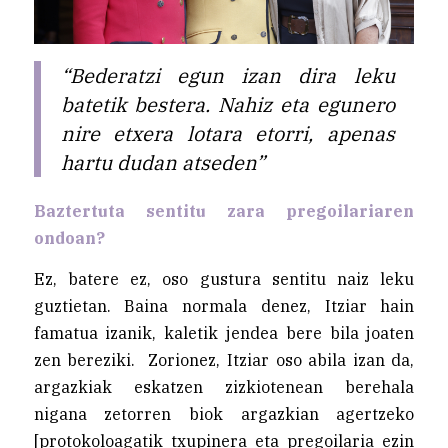
“Bederatzi egun izan dira leku
batetik bestera. Nahiz eta egunero
nire etxera lotara etorri, apenas
hartu dudan atseden”
Baztertuta sentitu zara pregoilariaren
ondoan?
Ez, batere ez, oso gustura sentitu naiz leku
guztietan. Baina normala denez, Itziar hain
famatua izanik, kaletik jendea bere bila joaten
zen bereziki. Zorionez, Itziar oso abila izan da,
argazkiak eskatzen zizkiotenean berehala
nigana zetorren biok argazkian agertzeko
[protokoloagatik txupinera eta pregoilaria ezin