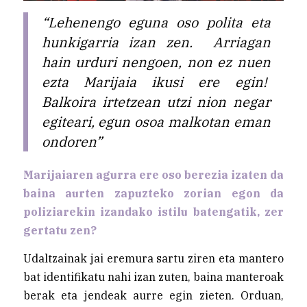
“Lehenengo eguna oso polita eta
hunkigarria izan zen. Arriagan
hain urduri nengoen, non ez nuen
ezta Marijaia ikusi ere egin!
Balkoira irtetzean utzi nion negar
egiteari, egun osoa malkotan eman
ondoren”
Marijaiaren agurra ere oso berezia izaten da
baina aurten zapuzteko zorian egon da
poliziarekin izandako istilu batengatik, zer
gertatu zen?
Udaltzainak jai eremura sartu ziren eta mantero
bat identifikatu nahi izan zuten, baina manteroak
berak eta jendeak aurre egin zieten. Orduan,