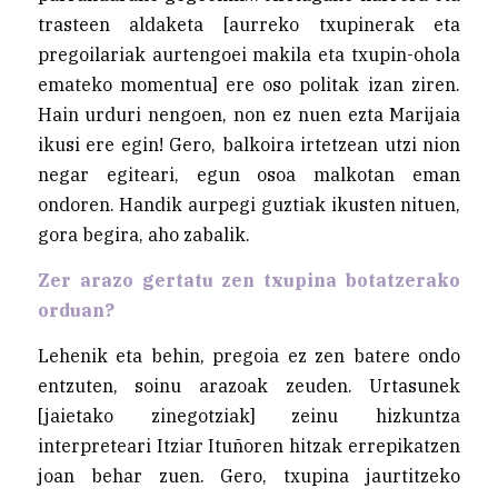
trasteen aldaketa [aurreko txupinerak eta
pregoilariak aurtengoei makila eta txupin-ohola
emateko momentua] ere oso politak izan ziren.
Hain urduri nengoen, non ez nuen ezta Marijaia
ikusi ere egin! Gero, balkoira irtetzean utzi nion
negar egiteari, egun osoa malkotan eman
ondoren. Handik aurpegi guztiak ikusten nituen,
gora begira, aho zabalik.
Zer arazo gertatu zen txupina botatzerako
orduan?
Lehenik eta behin, pregoia ez zen batere ondo
entzuten, soinu arazoak zeuden. Urtasunek
[jaietako zinegotziak] zeinu hizkuntza
interpreteari Itziar Ituñoren hitzak errepikatzen
joan behar zuen. Gero, txupina jaurtitzeko