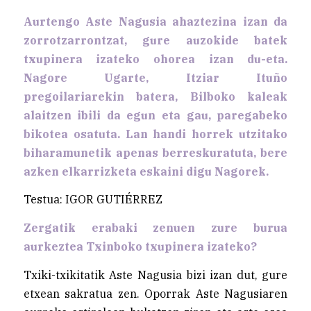
Aurtengo Aste Nagusia ahaztezina izan da
zorrotzarrontzat, gure auzokide batek
txupinera izateko ohorea izan du-eta.
Nagore Ugarte, Itziar Ituño
pregoilariarekin batera, Bilboko kaleak
alaitzen ibili da egun eta gau, paregabeko
bikotea osatuta. Lan handi horrek utzitako
biharamunetik apenas berreskuratuta, bere
azken elkarrizketa eskaini digu Nagorek.
Testua: IGOR GUTIÉRREZ
Zergatik erabaki zenuen zure burua
aurkeztea Txinboko txupinera izateko?
Txiki-txikitatik Aste Nagusia bizi izan dut, gure
etxean sakratua zen. Oporrak Aste Nagusiaren