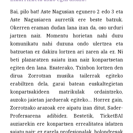
Bai, pilo bat! Aste Nagusian egunero 2 edo 3 eta
Aste Nagusiaren aurretik ere beste batzuk.
Okerren eraman dudan lana izan da, oso urduri
jartzen naiz. Momentu horietan nahi duzu
komunikatu nahi duzuna ondo ulertzea eta
batzuetan ez dakizu lortzen ari zaren ala ez. Ni
beti plazaratzen saiatu izan naiz konpartsetan
egiten den lana. Esaterako, Txinbon lortzen den
dirua Zorrotzan musika tailerrak egiteko
erabiltzen dela, garai batean euskaltegietan
konpartsakideen matrikulak ordaintzeko,
auzoko jaietan jarduerak egiteko… Horrez gain,
Zorrotzako arazoak ere aipatu izan ditut, Sader-
Profersarena adibidez. Bestetik, TicketBAI
auziarekin ere konpartsen errealitatea islatzen
saiatu naiz: ez garela profesionalak, bolondresak