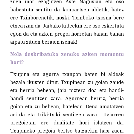
zuen inor ezagutzen Aste Nagusian eta oso
babestuta sentitu da konpartsen aldetik, batez
ere Txinborenetik, noski. Txinboko txosna bere
etxea izan da! Jaibako kideekin ere oso eskertuta
egon da eta azken pregoi horretan banan-banan
aipatu zituen beraien izenak!
Nola deskribatuko zenuke azken momentu
hori?
Txupina eta agurra txanpon baten bi aldeak
bezala ikusten ditut. Txupinean zu goian zaude
eta herria behean, jaia piztera doa eta handi-
handi sentitzen zara. Agurrean berriz, herria
goian eta zu behean, batelean. Dena amatatzen
ari da eta txiki-txiki sentitzen zara. Itziarren
pregoietan ere dualitate hori islatzen da.
Txupineko pregoia bertso batzuekin hasi zuen,