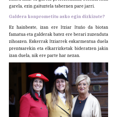
garela, ezin gaituztela tabernen pare jarri.
Galdera konprometitu asko egin dizkizute?
Ez hainbeste, izan ere Itziar Ituño da biotan
famatua eta galderak batez ere berari zuzenduta
zihoazen. Eskerrak Itziarrek eskarmentua duela
prentsarekin eta elkarrizketak bideratzen jakin
izan duela, nik ere parte har nezan.