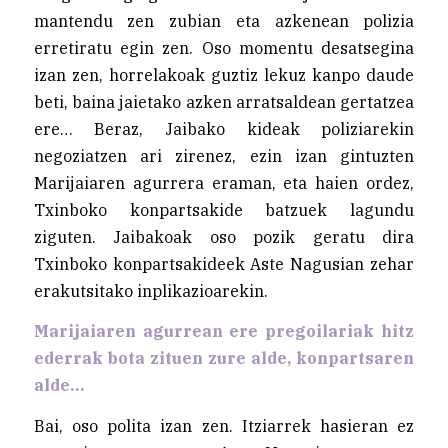
mantendu zen zubian eta azkenean polizia
erretiratu egin zen. Oso momentu desatsegina
izan zen, horrelakoak guztiz lekuz kanpo daude
beti, baina jaietako azken arratsaldean gertatzea
ere… Beraz, Jaibako kideak poliziarekin
negoziatzen ari zirenez, ezin izan gintuzten
Marijaiaren agurrera eraman, eta haien ordez,
Txinboko konpartsakide batzuek lagundu
ziguten. Jaibakoak oso pozik geratu dira
Txinboko konpartsakideek Aste Nagusian zehar
erakutsitako inplikazioarekin.
Marijaiaren agurrean ere pregoilariak hitz
ederrak bota zituen zure alde, konpartsaren
alde…
Bai, oso polita izan zen. Itziarrek hasieran ez