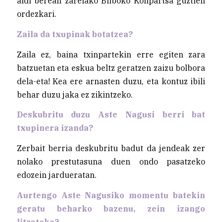
aldi berean zarelako Bilboko Konpartsa guztien
ordezkari.
Zaila da txupinak botatzea?
Zaila ez, baina txinpartekin erre egiten zara
batzuetan eta eskua beltz geratzen zaizu bolbora
dela-eta! Kea ere arnasten duzu, eta kontuz ibili
behar duzu jaka ez zikintzeko.
Deskubritu duzu Aste Nagusi berri bat
txupinera izanda?
Zerbait berria deskubritu badut da jendeak zer
nolako prestutasuna duen ondo pasatzeko
edozein jardueratan.
Aurtengo Aste Nagusiko momentu batekin
geratu beharko bazenu, zein izango
litzateke?