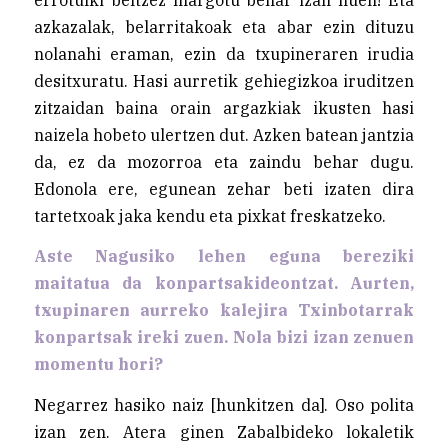
azkazalak, belarritakoak eta abar ezin dituzu
nolanahi eraman, ezin da txupineraren irudia
desitxuratu. Hasi aurretik gehiegizkoa iruditzen
zitzaidan baina orain argazkiak ikusten hasi
naizela hobeto ulertzen dut. Azken batean jantzia
da, ez da mozorroa eta zaindu behar dugu.
Edonola ere, egunean zehar beti izaten dira
tartetxoak jaka kendu eta pixkat freskatzeko.
Aste Nagusiko lehen eguna bereziki
maitatua da konpartsakideontzat. Aurten,
txupinaren aurreko kalejira Txinbotarrak
konpartsak ireki zuen. Nola bizi izan zenuen
momentu hori?
Negarrez hasiko naiz [hunkitzen da]. Oso polita
izan zen. Atera ginen Zabalbideko lokaletik