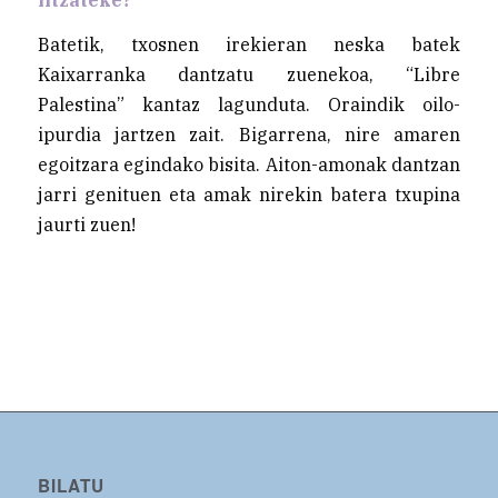
Batetik, txosnen irekieran neska batek
Kaixarranka dantzatu zuenekoa, “Libre
Palestina” kantaz lagunduta. Oraindik oilo-
ipurdia jartzen zait. Bigarrena, nire amaren
egoitzara egindako bisita. Aiton-amonak dantzan
jarri genituen eta amak nirekin batera txupina
jaurti zuen!
BILATU