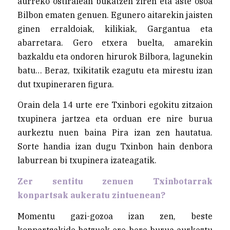
aurreko ostiralean bukatzen ziren eta aste osoa
Bilbon ematen genuen. Egunero aitarekin jaisten
ginen erraldoiak, kilikiak, Gargantua eta
abarretara. Gero etxera buelta, amarekin
bazkaldu eta ondoren hirurok Bilbora, lagunekin
batu… Beraz, txikitatik ezagutu eta mirestu izan
dut txupineraren figura.
Orain dela 14 urte ere Txinbori egokitu zitzaion
txupinera jartzea eta orduan ere nire burua
aurkeztu nuen baina Pira izan zen hautatua.
Sorte handia izan dugu Txinbon hain denbora
laburrean bi txupinera izateagatik.
Zer sentitu zenuen Txinbotarrak
konpartsak aukeratu zintuenean?
Momentu gazi-gozoa izan zen, beste
konpartsakide batzuek ere bere burua aurkeztu