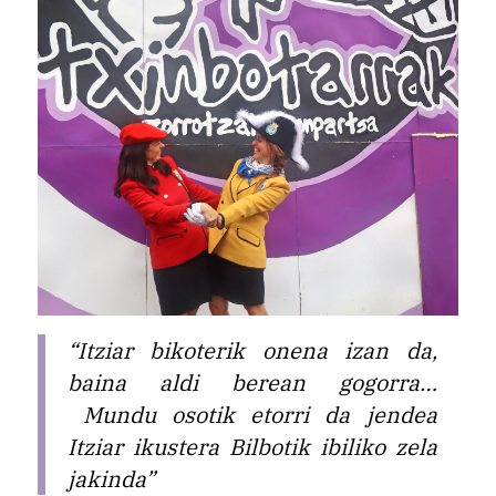
“Itziar bikoterik onena izan da,
baina aldi berean gogorra…
Mundu osotik etorri da jendea
Itziar ikustera Bilbotik ibiliko zela
jakinda”