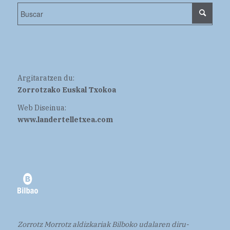
Argitaratzen du:
Zorrotzako Euskal Txokoa
Web Diseinua:
www.landertelletxea.com
Zorrotz Morrotz aldizkariak Bilboko udalaren diru-