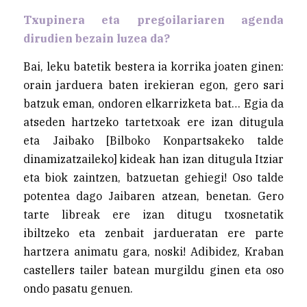
Txupinera eta pregoilariaren agenda
dirudien bezain luzea da?
Bai, leku batetik bestera ia korrika joaten ginen:
orain jarduera baten irekieran egon, gero sari
batzuk eman, ondoren elkarrizketa bat… Egia da
atseden hartzeko tartetxoak ere izan ditugula
eta Jaibako [Bilboko Konpartsakeko talde
dinamizatzaileko] kideak han izan ditugula Itziar
eta biok zaintzen, batzuetan gehiegi! Oso talde
potentea dago Jaibaren atzean, benetan. Gero
tarte libreak ere izan ditugu txosnetatik
ibiltzeko eta zenbait jardueratan ere parte
hartzera animatu gara, noski! Adibidez, Kraban
castellers tailer batean murgildu ginen eta oso
ondo pasatu genuen.