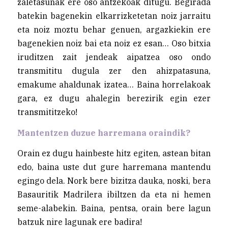
zaletasunak ere oso antzekoak ditugu. Begirada
batekin bagenekin elkarrizketetan noiz jarraitu
eta noiz moztu behar genuen, argazkiekin ere
bagenekien noiz bai eta noiz ez esan… Oso bitxia
iruditzen zait jendeak aipatzea oso ondo
transmititu dugula zer den ahizpatasuna,
emakume ahaldunak izatea… Baina horrelakoak
gara, ez dugu ahalegin berezirik egin ezer
transmititzeko!
Mantentzen duzue harremana oraindik?
Orain ez dugu hainbeste hitz egiten, astean bitan
edo, baina uste dut gure harremana mantendu
egingo dela. Nork bere bizitza dauka, noski, bera
Basauritik Madrilera ibiltzen da eta ni hemen
seme-alabekin. Baina, pentsa, orain bere lagun
batzuk nire lagunak ere badira!