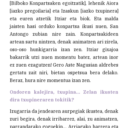
[Bilboko Konpartsaken egoitzatik], lehenik Aiora
[iazko pregoilaria] eta Izaskun [iazko txupinera]
eta euren atzetik Itziar eta biok. Eta malda
jaisten hasi orduko konpartsa ikusi nuen, San
Antongo zubian nire zain. Konpartsakideen
artean sartu nintzen, denak animatzen ari zirela,
oso-oso hunkigarria izan zen. Itziar gixajoa
bakarrik utzi nuen momentu batez, artean inor
ez zuen ezagutzen! Gero Aste Nagusian aldrebes
gertatu zait niri, bietan ospetsua bera delako.
Beraz, hura nire momentua izan zen.
Ondoren kalejira, txupina… Zelan ikusten
dira txupineraren tokitik?
Izugarria da jendearen aurpegiak ikustea, denak
zuri begira, denak irribarrez, alai, zu animatzen,
parrandarako gogoekin… Arriagako harrera eta