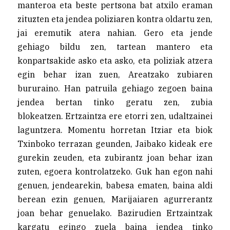
manteroa eta beste pertsona bat atxilo eraman
zituzten eta jendea poliziaren kontra oldartu zen,
jai eremutik atera nahian. Gero eta jende
gehiago bildu zen, tartean mantero eta
konpartsakide asko eta asko, eta poliziak atzera
egin behar izan zuen, Areatzako zubiaren
bururaino. Han patruila gehiago zegoen baina
jendea bertan tinko geratu zen, zubia
blokeatzen. Ertzaintza ere etorri zen, udaltzainei
laguntzera. Momentu horretan Itziar eta biok
Txinboko terrazan geunden, Jaibako kideak ere
gurekin zeuden, eta zubirantz joan behar izan
zuten, egoera kontrolatzeko. Guk han egon nahi
genuen, jendearekin, babesa ematen, baina aldi
berean ezin genuen, Marijaiaren agurrerantz
joan behar genuelako. Bazirudien Ertzaintzak
kargatu egingo zuela baina jendea tinko