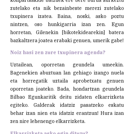
zutelako eta nik bezainbeste merezi zutelako
txupinera izatea. Baina, noski, asko poztu
nintzen, oso hunkigarria izan zen. Egun
horretan, Gilenekin [bikotekidearekin] batera
bazkaltzera joatea erabaki genuen, umerik gabe!
Noiz hasi zen zure txupinera agenda?
Uztailean, oporretan geundela umeekin.
Bagenekien abuztuan lan gehiago izango nuela
eta horregatik uztaila aprobetxatu genuen
oporretan joateko. Bada, hondartzan geundela
Bilbao Egunkaritik deitu zidaten elkarrizketa
egiteko. Galderak idatziz pasatzeko eskatu
behar izan nien eta idatziz erantzun! Hura izan
zen nire lehenengo elkarrizketa.
Elkarrizketa asko egin dituzu?