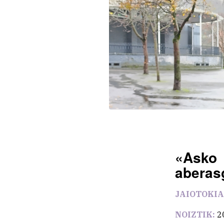
«Asko 
aberasg
JAIOTOKIA
NOIZTIK:
2