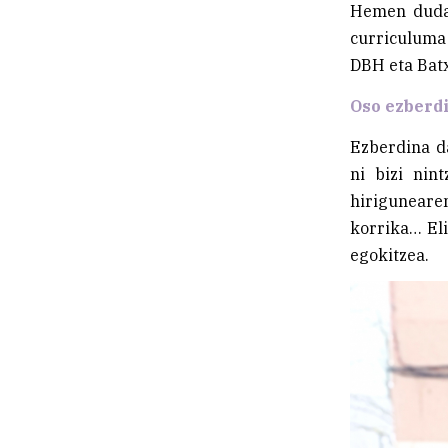
Hemen dudan
curriculuma 
DBH eta Batx
Oso ezberd
Ezberdina d
ni bizi nin
hiriguneare
korrika… Eli
egokitzea.