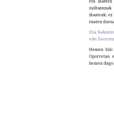
eta ikasten
zailtasunak
ikasteak; ez
esaten duena
Eta bukatze
edo Zorrot
Hemen bizi 
Oporretan e
hemen dago