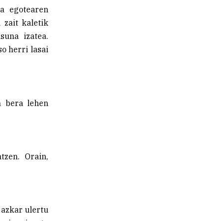
a egotearen
 zait kaletik
suna izatea.
o herri lasai
a bera lehen
tzen. Orain,
 azkar ulertu