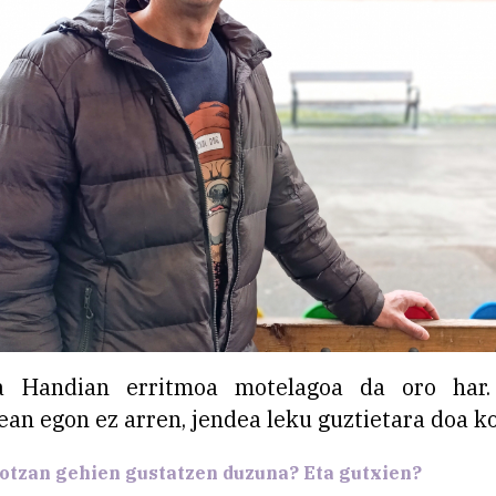
a Handian erritmoa motelagoa da oro har
ean egon ez arren, jendea leku guztietara doa k
otzan gehien gustatzen duzuna? Eta gutxien?