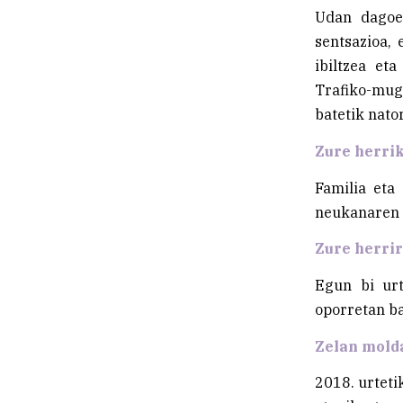
Udan dagoe
sentsazioa, 
ibiltzea et
Trafiko-mugi
batetik nato
Zure herrik
Familia eta
neukanaren 
Zure herrir
Egun bi urt
oporretan ba
Zelan molda
2018. urteti