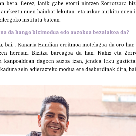
 bera. Berez, lanik gabe etorri nintzen Zorrotzara bizi
aurkeztu nuen hainbat lekutan eta azkar aurkitu nuen i
ilergoko institutu batean.
ina da hango bizimodua edo auzokoa bezalakoa da?
a, bai… Kanaria Handian erritmoa motelagoa da oro har, 
tzen herrian. Bizitza bareagoa da han. Nahiz eta Zorr
n kanpoaldean dagoen auzoa izan, jendea leku guztieta
kadura zein adierazteko modua ere desberdinak dira, ba