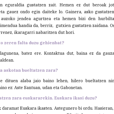
n eguraldia gustatzen zait. Hemen ez dut beroak jot
eta gauez ondo egin daiteke lo. Gainera, asko gustatzen
a auzoko jendea agurtzea eta hemen bizi den hurbilta
mendua handia da, berriz, gutxien gustatzen zaidana. Os
rrenez, ikaragarri nabaritzen dut hori.
o zeren falta duzu gehienbat?
 lagunena, batez ere. Kontaktua dut, baina ez da gauz
aldean.
a askotan bueltatzen zara?
e dituen alaba jaio baino lehen, hilero bueltatzen nin
ino ez: Aste Santuan, udan eta Gabonetan.
tzen zara euskararekin. Euskara ikasi duzu?
k daramat Euskara ikasten. Astegunero bi ordu. Hasieran,