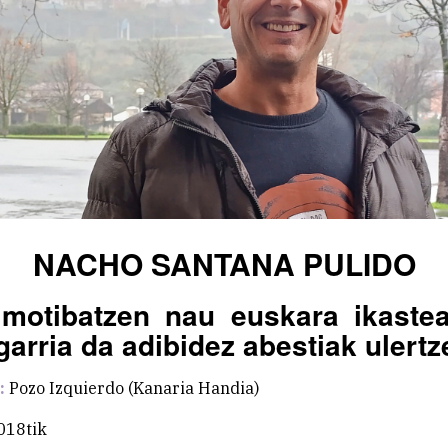
NACHO SANTANA PULIDO
motibatzen nau euskara ikaste
arria da adibidez abestiak ulert
:
Pozo Izquierdo (Kanaria Handia)
018tik