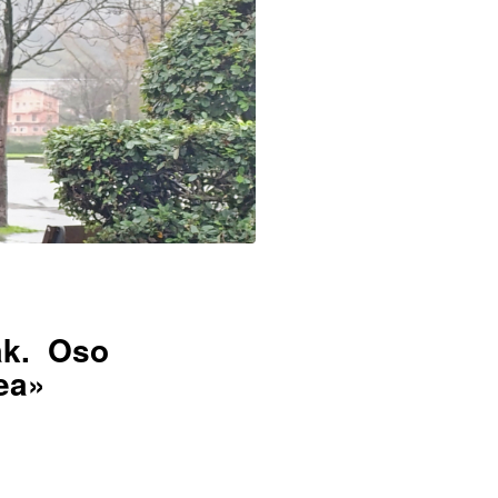
ak. Oso
zea»