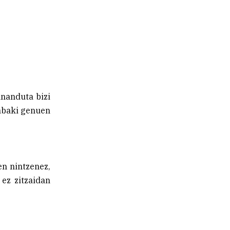
ananduta bizi
rabaki genuen
en nintzenez,
 ez zitzaidan