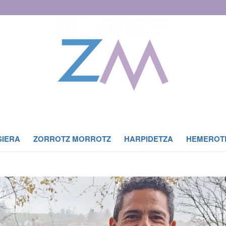
SIERA
ZORROTZ MORROTZ
HARPIDETZA
HEMEROT