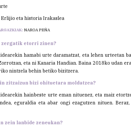
urte
Erlijio eta historia Irakaslea
ARGAZKIAK:
NAROA PEÑA
 zergatik etorri zinen?
idearekin hamabi urte daramatzat, eta lehen urteetan b
Zorrotzan, eta ni Kanaria Handian. Baina 2018ko udan e
iko nintzela behin betiko bizitzera.
n zitzaizun bizi ohituetara moldatzea?
idearekin hainbeste urte eman nituenez, eta maiz etortz
ndea, eguraldia eta abar ongi ezagutzen nituen. Beraz,
an zein lanbide zeneukan?