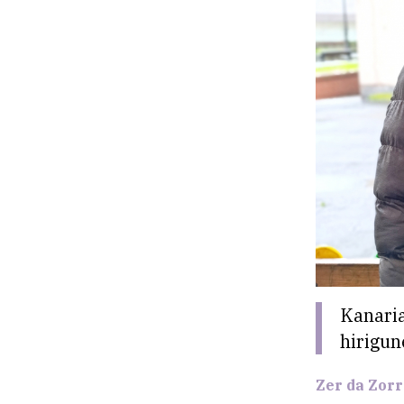
Kanari
hirigun
Zer da Zorr