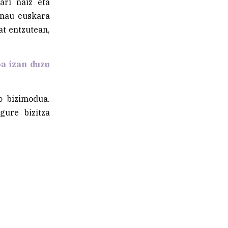
ari naiz eta
 nau euskara
at entzutean,
oa izan duzu
o bizimodua.
gure bizitza