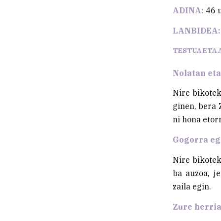
ADINA:
46 
LANBIDEA:
TESTUA ETA 
Nolatan eta
Nire bikotek
ginen, bera 
ni hona etorr
Gogorra egi
Nire bikotek
ba auzoa, je
zaila egin.
Zure herri