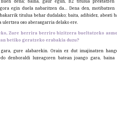
 nuen dena; baina, gaur egun, B2 titulua prestatzen 
 gora egin duela nabaritzen da… Dena den, motibatzen
 bakarrik titulua behar dudalako; baita, adibidez, abesti b
 ulertzea oso aberasgarria delako ere.
ko, Zure herrira berriro bizitzera bueltatzeko asm
zan betiko geratzeko erabakia duzu?
gara, gure alabarekin. Orain ez dut imajinatzen hang
do denboraldi luzeagoren batean joango gara, baina 
.