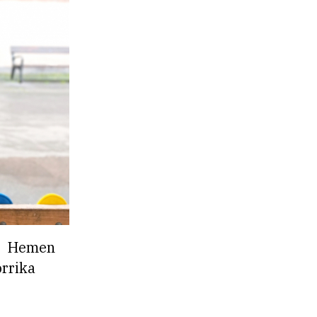
. Hemen
orrika