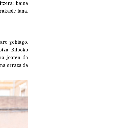
tzera; baina
rakasle lana,
are gehiago,
otza Bilboko
ra joaten da
ina erraza da