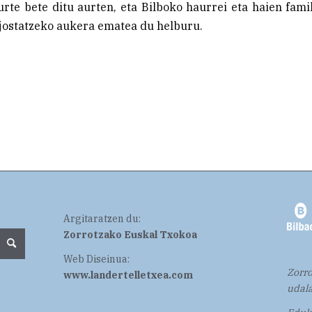
urte bete ditu aurten, eta Bilboko haurrei eta haien fami
 jostatzeko aukera ematea du helburu.
Argitaratzen du:
Zorrotzako Euskal Txokoa
Web Diseinua:
Zorro
www.landertelletxea.com
udala