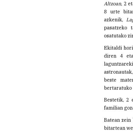
Altzoan
, 2 e
8 urte bita
azkenik,
La
pasatzeko t
osatutako zi
Ekitaldi hor
diren 4 et
laguntzareki
astronautak
beste mater
bertaratuko 
Bestetik, 2 
familian goz
Batean zein 
bitartean we