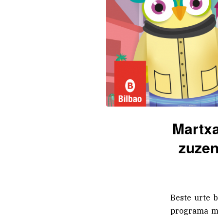
Martxa
zuzen
Beste urte b
programa ma