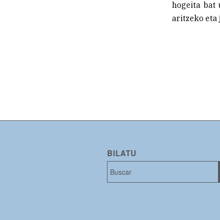
hogeita bat 
aritzeko eta
BILATU