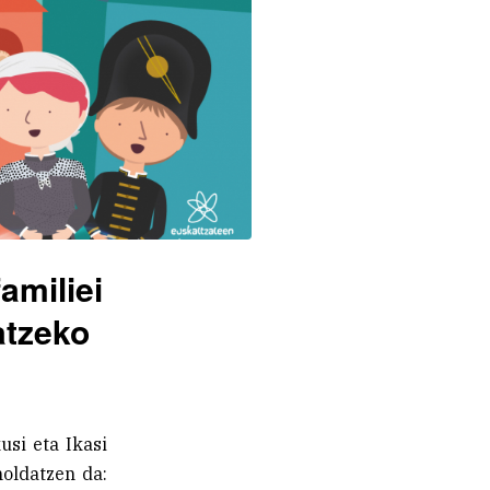
amiliei
atzeko
usi eta Ikasi
oldatzen da: