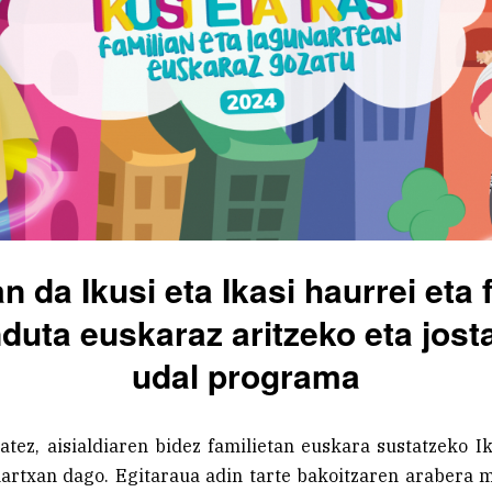
n da Ikusi eta Ikasi haurrei eta f
duta euskaraz aritzeko eta jost
udal programa
atez, aisialdiaren bidez familietan euskara sustatzeko Ik
rtxan dago. Egitaraua adin tarte bakoitzaren arabera m