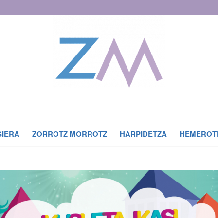
SIERA
ZORROTZ MORROTZ
HARPIDETZA
HEMEROT