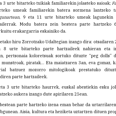
ta 3 urte bitarteko txikiak familiarekin jolasteko saioak;
F
rteko umeak familiarekin batera sormena lantzeko ta
gunartean
, 9 eta 11 urte bitarteko umeak lagunekin
ailerrak. Modu batera zein bestera parte hartzeko 
rkuitu erakargarria eskainiko da.
ietako hiru Zorrotzako Udaltegian izango dira: otsailaren
a 8 urte bitarteko parte hartzaileek nahieran eta i
n, pertsonaia koloretsuak sortuko dituzte “peg dolls” 
, munstroak, piratak… Eta maiatzaren 3an, eva gomaz, ka
ial batzuez mozorro mitologikoak prestatuko dituzt
diren parte hartzaileek.
eta 3 urte bitarteko haurrek, euskal abestiekin esku jo
atzeko aukera izango dute apirilaren 25ean.
bestean parte hartzeko izena eman behar da urtarrilare
bgunean. Aisia, kultura eta heziketa uztartzen dituen p