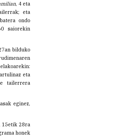
amilian
, 4 eta
ilerrak; eta
 batera ondo
60 saiorekin
 27an bilduko
rudimenaren
delakoarekin:
rtulinaz eta
e tailerrera
lasak eginez,
n 15etik 28ra
rograma honek