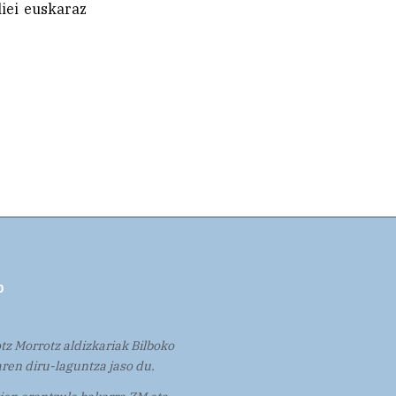
liei euskaraz
tz Morrotz aldizkariak Bilboko
ren diru-laguntza jaso du.