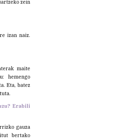
sartzeko zein
re izan naiz.
aterak maite
gu: hemengo
a. Eta, batez
tuta.
zu? Erabili
arrizko gauza
itut bertako