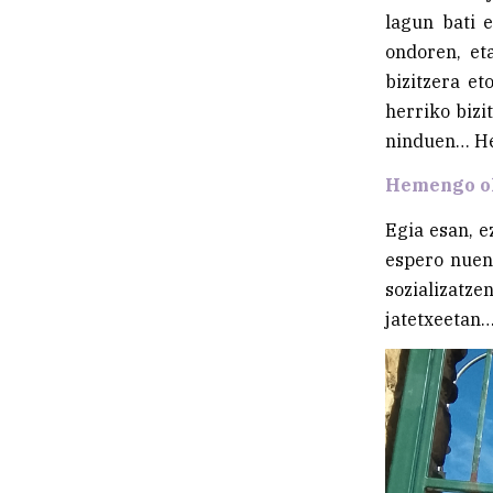
lagun bati e
ondoren, et
bizitzera et
herriko bizi
ninduen… Hem
Hemengo oh
Egia esan, e
espero nuen 
sozializatze
jatetxeetan…