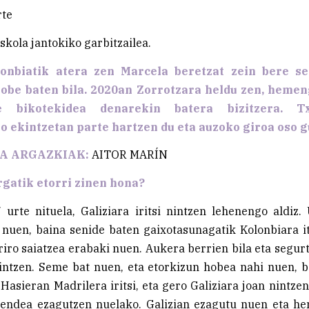
rte
skola jantokiko garbitzailea.
onbiatik atera zen Marcela beretzat zein bere s
hobe baten bila. 2020an Zorrotzara heldu zen, hemen
 bikotekidea denarekin batera bizitzera. Tx
 ekintzetan parte hartzen du eta auzoko giroa oso g
TA ARGAZKIAK:
AITOR MARÍN
rgatik etorri zinen hona?
urte nituela, Galiziara iritsi nintzen lehenengo aldiz.
 nuen, baina senide baten gaixotasunagatik Kolonbiara it
iro saiatzea erabaki nuen. Aukera berrien bila eta segurt
 nintzen. Seme bat nuen, eta etorkizun hobea nahi nuen, b
. Hasieran Madrilera iritsi, eta gero Galiziara joan nintze
jendea ezagutzen nuelako. Galizian ezagutu nuen eta he