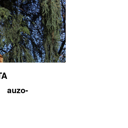
TA
 auzo-