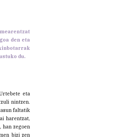
emearentzat
goa den eta
inbotarrak
ustuko du.
 Urtebete eta
zuli nintzen.
asun faltatik
ai harentzat,
n, han zegoen
men bizi zen