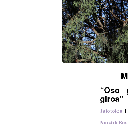
M
“Oso 
giroa”
Jaiotokia
: 
Noiztik Eus