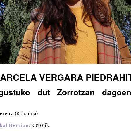
ARCELA VERGARA PIEDRAHI
gustuko dut Zorrotzan dagoen
Pereira (Kolonbia)
kal Herrian:
2020tik.