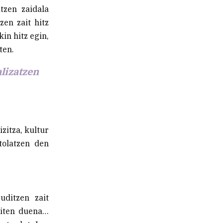
tzen zaidala
zen zait hitz
in hitz egin,
ten.
lizatzen
zitza, kultur
tolatzen den
uditzen zait
giten duena…