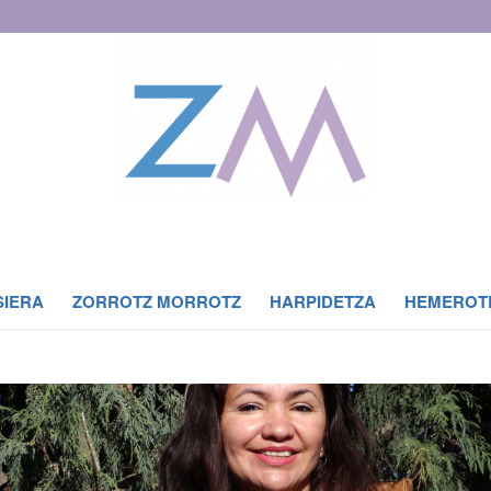
SIERA
ZORROTZ MORROTZ
HARPIDETZA
HEMEROT