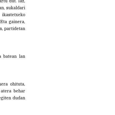
rtu dut. Iaz,
n, sukaldari
 ikastetxeko
 Eta gainera,
n, partidetan
a batean lan
era ohituta,
 atera behar
egiten dudan