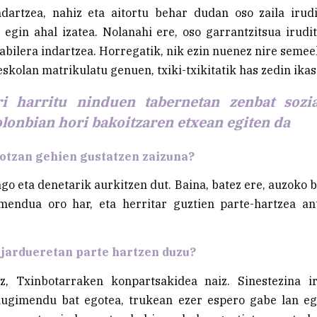
ndartzea, nahiz eta aitortu behar dudan oso zaila irudi
z egin ahal izatea. Nolanahi ere, oso garrantzitsua irudit
rabilera indartzea. Horregatik, nik ezin nuenez nire semeek
eskolan matrikulatu genuen, txiki-txikitatik has zedin ikas
ri harritu ninduen tabernetan zenbat sozia
lonbian hori bakoitzaren etxean egiten da
otzan gehien gustatzen zaizuna?
go eta denetarik aurkitzen dut. Baina, batez ere, auzoko bi
mendua oro har, eta herritar guztien parte-hartzea an
 jardueretan parte hartzen duzu?
ez, Txinbotarraken konpartsakidea naiz. Sinestezina ir
ugimendu bat egotea, trukean ezer espero gabe lan e