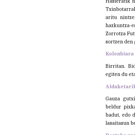
Hasieratik h
Txinbotarra
aritu nintz
hazkuntza-es
Zorrotza Fut
sortzen den 
Kolonbiara 
Birritan. B
egiten du eta
Aldaketari
Gauza gutxi
beldur pixk
badut, edo 
lasaitasun b