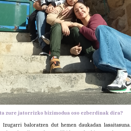
a zure jatorrizko bizimodua oso ezberdinak dira?
i. Izugarri baloratzen dut hemen daukadan lasaitasuna.