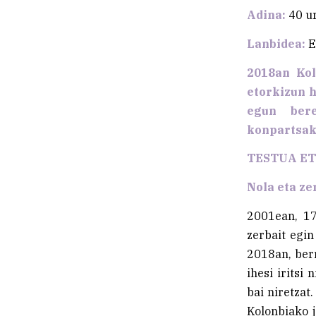
Adina:
40 u
Lanbidea:
E
2018an Kol
etorkizun 
egun bere
konpartsako
TESTUA E
Nola eta ze
2001ean, 17 
zerbait egin
2018an, berr
ihesi iritsi
bai niretzat
Kolonbiako 