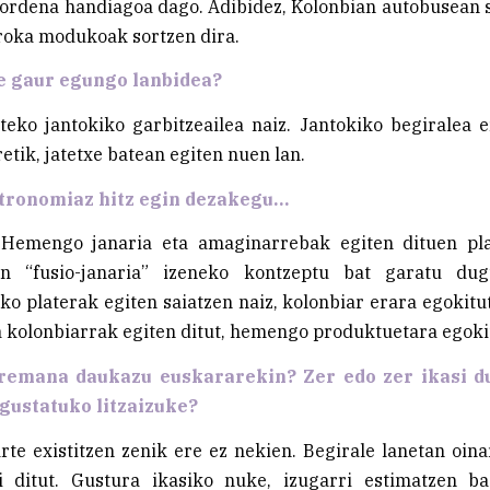
 ordena handiagoa dago. Adibidez, Kolonbian autobusean 
roka modukoak sortzen dira.
e gaur egungo lanbidea?
teko jantokiko garbitzeailea naiz. Jantokiko begiralea e
etik, jatetxe batean egiten nuen lan.
tronomiaz hitz egin dezakegu…
. Hemengo janaria eta amaginarrebak egiten dituen pl
ean “fusio-janaria” izeneko kontzeptu bat garatu du
o platerak egiten saiatzen naiz, kolonbiar erara egokitut
a kolonbiarrak egiten ditut, hemengo produktuetara egoki
remana daukazu euskararekin? Zer edo zer ikasi du
 gustatuko litzaizuke?
arte existitzen zenik ere ez nekien. Begirale lanetan oin
i ditut. Gustura ikasiko nuke, izugarri estimatzen ba