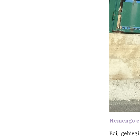
Hemengo et
Bai, gehieg