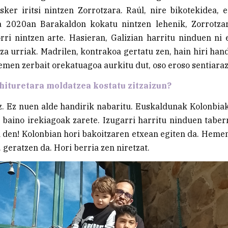
sker iritsi nintzen Zorrotzara. Raúl, nire bikotekidea,
a 2020an Barakaldon kokatu nintzen lehenik, Zorrotza
orri nintzen arte. Hasieran, Galizian harritu ninduen ni
tza urriak. Madrilen, kontrakoa gertatu zen, hain hiri han
en zerbait orekatuagoa aurkitu dut, oso eroso sentiara
ituretara moldatzea kostatu zitzaizun?
z. Ez nuen alde handirik nabaritu. Euskaldunak Kolonbia
baino irekiagoak zarete. Izugarri harritu ninduen tabe
n den! Kolonbian hori bakoitzaren etxean egiten da. Heme
 geratzen da. Hori berria zen niretzat.