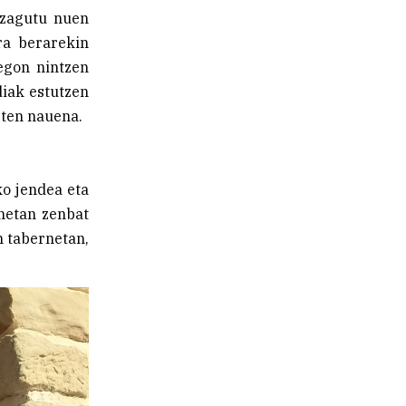
 ezagutu nuen
ra berarekin
 egon nintzen
diak estutzen
zten nauena.
ko jendea eta
rnetan zenbat
n tabernetan,