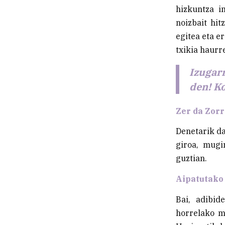
hizkuntza i
noizbait hit
egitea eta e
txikia haurr
Izugar
den! Ko
Zer da Zorr
Denetarik da
giroa, mugi
guztian.
Aipatutako
Bai, adibid
horrelako m