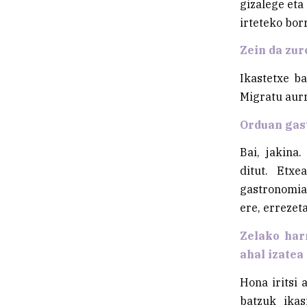
gizalege eta
irteteko bor
Zein da zur
Ikastetxe ba
Migratu aurr
Orduan gas
Bai, jakina
ditut. Etx
gastronomiak
ere, errezet
Zelako har
ahal izatea
Hona iritsi 
batzuk ikas