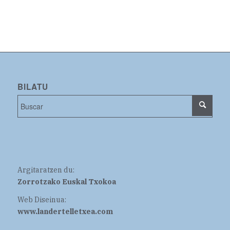
BILATU
Argitaratzen du:
Zorrotzako Euskal Txokoa
Web Diseinua:
www.landertelletxea.com