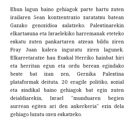
Ehun lagun baino gehiagok parte hartu zuten
irailaren 5ean kontzentrazio zaratatsu batean
Gazako genozidioa salatzeko. Palestinarekin
elkartasuna eta Israelekiko harremanak eteteko
eskatu zuten pankartaren atzean bildu ziren
Fray Juan kalera inguratu ziren lagunek.
Elkarretaratze hau Euskal Herriko hainbat hiri
eta herritan egun eta ordu berean egindako
beste bat izan zen, Gernika Palestina
plataformak deituta. 20 eragile politiko, sozial
eta sindikal baino gehiagok bat egin zuten
deialdiarekin, Israel “munduaren begien
aurrean egiten ari den ankerkeria” ezin dela
gehiago luzatu ozen eskatzeko.