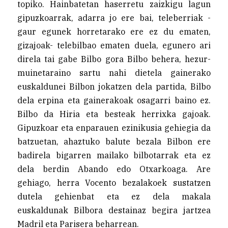
topiko. Hainbatetan haserretu zaizkigu lagun
gipuzkoarrak, adarra jo ere bai, teleberriak -
gaur egunek horretarako ere ez du ematen,
gizajoak- telebilbao ematen duela, egunero ari
direla tai gabe Bilbo gora Bilbo behera, hezur-
muinetaraino sartu nahi dietela gainerako
euskaldunei Bilbon jokatzen dela partida, Bilbo
dela erpina eta gainerakoak osagarri baino ez.
Bilbo da Hiria eta besteak herrixka gajoak.
Gipuzkoar eta enparauen ezinikusia gehiegia da
batzuetan, ahaztuko balute bezala Bilbon ere
badirela bigarren mailako bilbotarrak eta ez
dela berdin Abando edo Otxarkoaga. Are
gehiago, herra Vocento bezalakoek sustatzen
dutela gehienbat eta ez dela makala
euskaldunak Bilbora destainaz begira jartzea
Madril eta Parisera beharrean.