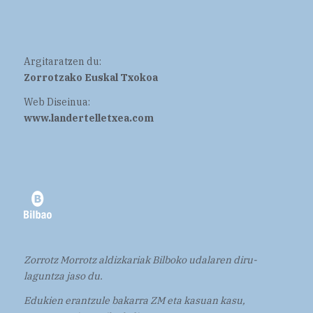
Argitaratzen du:
Zorrotzako Euskal Txokoa
Web Diseinua:
www.landertelletxea.com
Zorrotz Morrotz aldizkariak Bilboko udalaren diru-
laguntza jaso du.
Edukien erantzule bakarra ZM eta kasuan kasu,