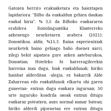
Gatozen berriro erakusketara eta baieztapen
lapidariora: “Bilbo da euskaldun gehien daukan
euskal hiria”. % 3,5 da Bilboko euskararen
erabilera Soziolinguistika Klusterreko
azkenengo neurketaren arabera (2021);
Donostikoa, aldiz, %15,3. Baina esperientziak
neurketek baino gehiago balio duenez sarri,
zilegi bekit aipatzea gure azken asteburukoa,
Donostian. Hoteleko bi harreragilerekin
harrema izan dugu, biak euskaldunak; hiriko
hainbat alderditan -alegia, ez bakarrik Alde
Zaharrean edo euskaldunok elkartu ohi garen
guneetan- entzun dugu euskara inguruan; 50
urte inguruko koadrila osoak entzun ditugu
euskaraz poteatzen, auzo normal samar batean;
hiriko alderdi pijoenetan ere entzun ditugu