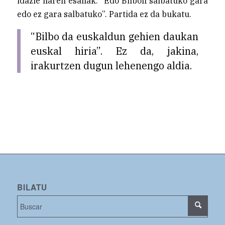
idazle haren esanak: “Edo Bilbon salbatuko gara
edo ez gara salbatuko”. Partida ez da bukatu.
“Bilbo da euskaldun gehien daukan
euskal hiria”. Ez da, jakina,
irakurtzen dugun lehenengo aldia.
BILATU