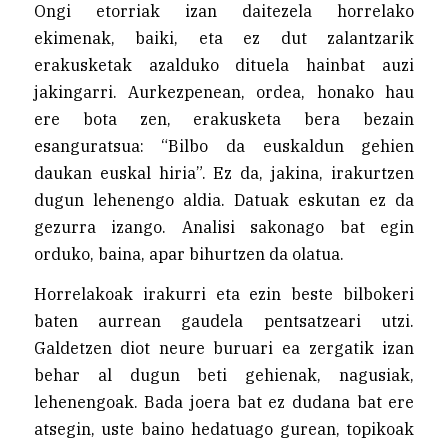
Ongi etorriak izan daitezela horrelako
ekimenak, baiki, eta ez dut zalantzarik
erakusketak azalduko dituela hainbat auzi
jakingarri. Aurkezpenean, ordea, honako hau
ere bota zen, erakusketa bera bezain
esanguratsua: “Bilbo da euskaldun gehien
daukan euskal hiria”. Ez da, jakina, irakurtzen
dugun lehenengo aldia. Datuak eskutan ez da
gezurra izango. Analisi sakonago bat egin
orduko, baina, apar bihurtzen da olatua.
Horrelakoak irakurri eta ezin beste bilbokeri
baten aurrean gaudela pentsatzeari utzi.
Galdetzen diot neure buruari ea zergatik izan
behar al dugun beti gehienak, nagusiak,
lehenengoak. Bada joera bat ez dudana bat ere
atsegin, uste baino hedatuago gurean, topikoak