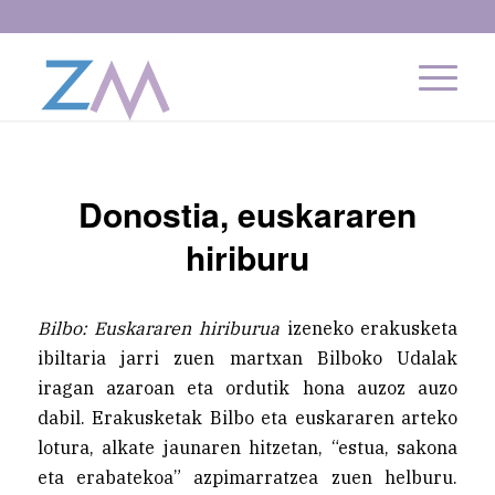
Donostia, euskararen
hiriburu
Bilbo: Euskararen hiriburua
izeneko erakusketa
ibiltaria jarri zuen martxan Bilboko Udalak
iragan azaroan eta ordutik hona auzoz auzo
dabil. Erakusketak Bilbo eta euskararen arteko
lotura, alkate jaunaren hitzetan, “estua, sakona
eta erabatekoa” azpimarratzea zuen helburu.