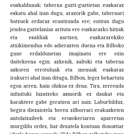
euskaldunak; taberna guzti-guztietan euskaraz
eskatu ahal izan dugu, arazorik gabe, tabernari
batzuek erdaraz erantzunda ere; entzun dugu
jendea gaztelaniaz arituta ere euskarazko hitzak
eta esaldiak sartzen, euskararekiko
atxikimendua edo adierazten duena eta Bilboko
gune erdaldunetan imajinatu ere ezin
daitekeena egin; azkenik, saltoki eta taberna
askoren errotuluak eta menuak euskaraz
irakurri ahal izan ditugu, Bilbon, legez behartuta
egon arren, hain ohikoa ez dena. Tira, zerrenda
infinituki luzatzeko asmorik ez daukat eta
karaktere gabe geratzen ari naiz. Laburbilduz,
begira diezaiotela beren zilborrari erakusketen
antolatzaileek eta erosokeriaren aparretan
murgildu ordez, har dezatela kontuan donostiar