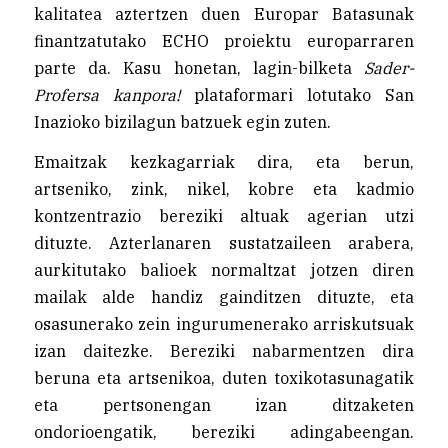
kalitatea aztertzen duen Europar Batasunak
finantzatutako ECHO proiektu europarraren
parte da. Kasu honetan, lagin-bilketa
Sader-
Profersa kanpora!
plataformari lotutako San
Inazioko bizilagun batzuek egin zuten.
Emaitzak kezkagarriak dira, eta berun,
artseniko, zink, nikel, kobre eta kadmio
kontzentrazio bereziki altuak agerian utzi
dituzte. Azterlanaren sustatzaileen arabera,
aurkitutako balioek normaltzat jotzen diren
mailak alde handiz gainditzen dituzte, eta
osasunerako zein ingurumenerako arriskutsuak
izan daitezke. Bereziki nabarmentzen dira
beruna eta artsenikoa, duten toxikotasunagatik
eta pertsonengan izan ditzaketen
ondorioengatik, bereziki adingabeengan.