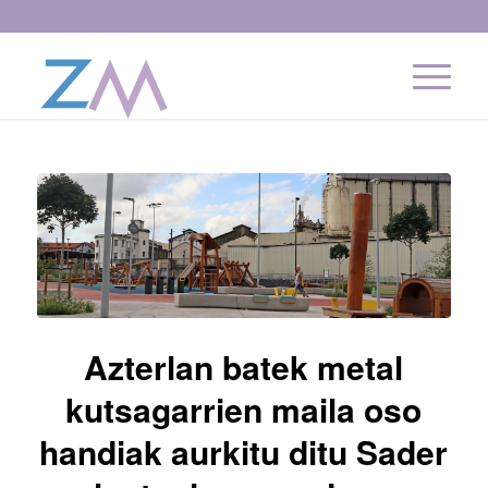
Azterlan batek metal
kutsagarrien maila oso
handiak aurkitu ditu Sader