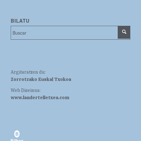
BILATU
Argitaratzen du:
Zorrotzako Euskal Txokoa
Web Diseinua:
www.landertelletxea.com