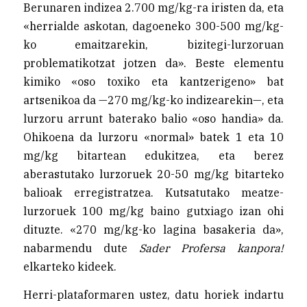
Berunaren indizea 2.700 mg/kg-ra iristen da, eta
«herrialde askotan, dagoeneko 300-500 mg/kg-
ko emaitzarekin, bizitegi-lurzoruan
problematikotzat jotzen da». Beste elementu
kimiko «oso toxiko eta kantzerigeno» bat
artsenikoa da —270 mg/kg-ko indizearekin—, eta
lurzoru arrunt baterako balio «oso handia» da.
Ohikoena da lurzoru «normal» batek 1 eta 10
mg/kg bitartean edukitzea, eta berez
aberastutako lurzoruek 20-50 mg/kg bitarteko
balioak erregistratzea. Kutsatutako meatze-
lurzoruek 100 mg/kg baino gutxiago izan ohi
dituzte. «270 mg/kg-ko lagina basakeria da»,
nabarmendu dute
Sader Profersa kanpora!
elkarteko kideek.
Herri-plataformaren ustez, datu horiek indartu