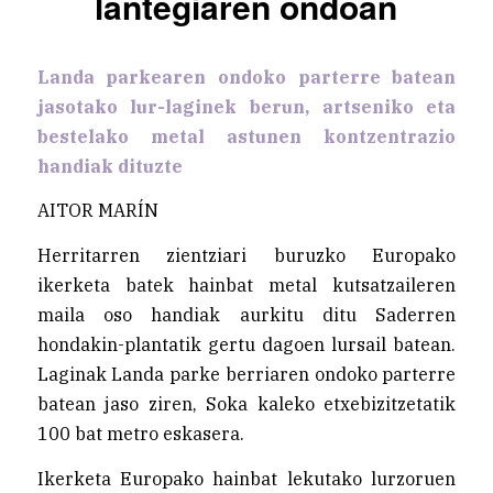
lantegiaren ondoan
Landa parkearen ondoko parterre batean
jasotako lur-laginek berun, artseniko eta
bestelako metal astunen kontzentrazio
handiak dituzte
AITOR MARÍN
Herritarren zientziari buruzko Europako
ikerketa batek hainbat metal kutsatzaileren
maila oso handiak aurkitu ditu Saderren
hondakin-plantatik gertu dagoen lursail batean.
Laginak Landa parke berriaren ondoko parterre
batean jaso ziren, Soka kaleko etxebizitzetatik
100 bat metro eskasera.
Ikerketa Europako hainbat lekutako lurzoruen