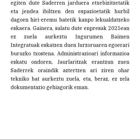
egiten dute Saderren jarduera etxebizitzetatik
eta jendea ibiltzen den espazioetatik hurbil
dagoen hiri-eremu batetik kanpo lekualdatzeko
eskaera. Gainera, salatu dute enpresak 2025ean
ez zuela aurkeztu Ingurumen Baimen
Integratuak eskatzen duen lurzoruaren egoerari
buruzko txostena. Administrazioari informazioa
eskatu ondoren, Jaurlaritzak erantzun zuen
Saderrek oraindik aztertzen ari ziren ohar
tekniko bat aurkeztu zuela, eta, beraz, ez zela
dokumentazio gehiagorik eman.