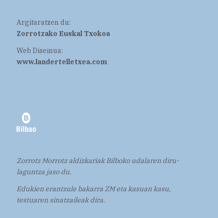
Argitaratzen du:
Zorrotzako Euskal Txokoa
Web Diseinua:
www.landertelletxea.com
Zorrotz Morrotz aldizkariak Bilboko udalaren diru-
laguntza jaso du.
Edukien erantzule bakarra ZM eta kasuan kasu,
testuaren sinatzaileak dira.