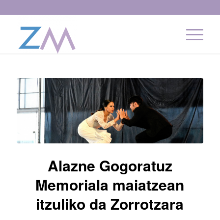
Alazne Gogoratuz
Memoriala maiatzean
itzuliko da Zorrotzara