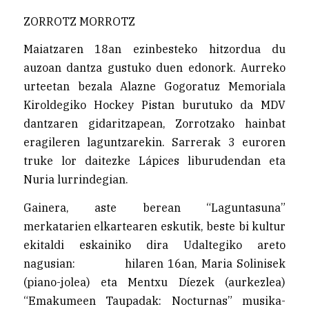
ZORROTZ MORROTZ
Maiatzaren 18an ezinbesteko hitzordua du
auzoan dantza gustuko duen edonork. Aurreko
urteetan bezala Alazne Gogoratuz Memoriala
Kiroldegiko Hockey Pistan burutuko da MDV
dantzaren gidaritzapean, Zorrotzako hainbat
eragileren laguntzarekin. Sarrerak 3 euroren
truke lor daitezke Lápices liburudendan eta
Nuria lurrindegian.
Gainera, aste berean “Laguntasuna”
merkatarien elkartearen eskutik, beste bi kultur
ekitaldi eskainiko dira Udaltegiko areto
nagusian: hilaren 16an, Maria Solinisek
(piano-jolea) eta Mentxu Díezek (aurkezlea)
“Emakumeen Taupadak: Nocturnas” musika-