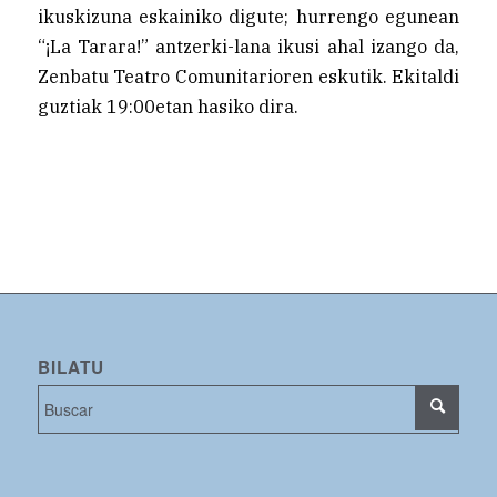
ikuskizuna eskainiko digute; hurrengo egunean
“¡La Tarara!” antzerki-lana ikusi ahal izango da,
Zenbatu Teatro Comunitarioren eskutik. Ekitaldi
guztiak 19:00etan hasiko dira.
BILATU